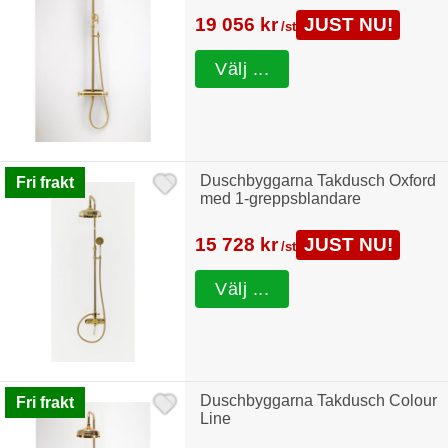
19 056 kr
JUST NU!
/st
Välj ...
Duschbyggarna Takdusch Oxford
Fri frakt
med 1-greppsblandare
15 728 kr
JUST NU!
/st
Välj ...
Duschbyggarna Takdusch Colour
Fri frakt
Line