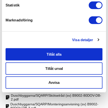
Kommentar mått: Levereras utan anslagsprofil. Glaset
Statistik
avslutas men en ballonglist.
Hängning: Vänsterhängd
Vikt: 25 kg
Bredd: 790-800 mm
Marknadsföring
Färg: Guldoptik
Höjd: 2000 mm
Visa detaljer
Produktinformation
Tillåt alla
SKU / artikelnummer:
B9002-80DOV-DB
Tillåt urval
Dokument
Avvisa
Duschbyggarna/SQARP/Storleksguide (sv) B9002-80DOV-
DB-1.pdf
Duschbyggarna/SQARP/Skötselråd (sv) B9002-80DOV-DB-
2.pdf
Duschbyggarna/SQARP/Monteringsanvisning (sv) B9002-