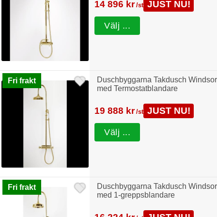
14 896 kr
JUST NU!
/st
Välj ...
Duschbyggarna Takdusch Windsor
Fri frakt
med Termostatblandare
19 888 kr
JUST NU!
/st
Välj ...
Duschbyggarna Takdusch Windsor
Fri frakt
med 1-greppsblandare