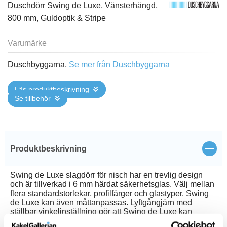
Duschdörr Swing de Luxe, Vänsterhängd,
800 mm, Guldoptik & Stripe
Varumärke
Duschbyggarna,
Se mer från Duschbyggarna
Läs produktbeskrivning
Se tillbehör
öppn
Produktbeskrivning
Swing de Luxe slagdörr för nisch har en trevlig design
och är tillverkad i 6 mm härdat säkerhetsglas. Välj mellan
flera standardstorlekar, profilfärger och glastyper. Swing
de Luxe kan även måttanpassas. Lyftgångjärn med
ställbar vinkelinställning gör att Swing de Luxe kan
monteras i olika vinklar mot väggen vid behov. Anslagslist