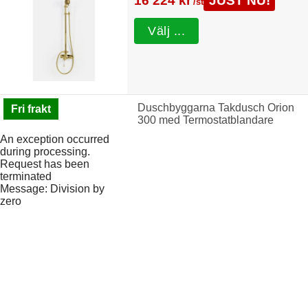
16 224 kr
JUST NU!
/st
Välj ...
Duschbyggarna Takdusch Orion
Fri frakt
300 med Termostatblandare
An exception occurred
during processing.
Request has been
terminated
Message: Division by
zero
Duschbyggarna Duschdörr Swing de Luxe (Guldoptik & Stripe/800 mm/Vänsterhängd)