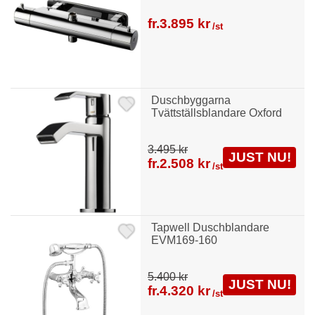
fr.
3.895 kr
/st
Duschbyggarna
Tvättställsblandare Oxford
3.495 kr
JUST NU!
fr.
2.508 kr
/st
Tapwell Duschblandare
EVM169-160
5.400 kr
JUST NU!
fr.
4.320 kr
/st