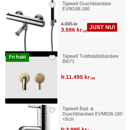
Tapwell Duschblandare
EVM168-160
4.995 kr
JUST NU!
3.586 kr
/st
Tapwell Tvättställsblandare
Fri frakt
BI071
fr.
11.495 kr
/st
Tapwell Bad- &
Duschblandare EVM026-160
+5cm
fr.
3.995 kr