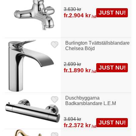
3.630 kr
JUST NU!
fr.
2.904 kr
/st
Burlington Tvättställsblandare
Chelsea Böjd
2.699 kr
JUST NU!
fr.
1.890 kr
/st
Duschbyggarna
Badkarsblandare L.E.M
3.694 kr
JUST NU!
fr.
2.372 kr
/st