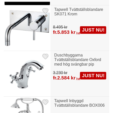
Tapwell Tvättställsblandare
SK071 Krom
8.495 kr
JUST NU!
fr.
5.853 kr
/st
Duschbyggarna
Tvättställsblandare Oxford
med hög svängbar pip
3.230 kr
JUST NU!
fr.
2.584 kr
/st
Tapwell Inbyggd
Tvättställsblandare BOX006