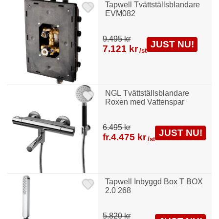
Tapwell Tvättställsblandare
EVM082
9.495 kr
JUST NU!
7.121 kr
/st
NGL Tvättställsblandare
Roxen med Vattenspar
6.495 kr
JUST NU!
fr.
4.475 kr
/st
Tapwell Inbyggd Box T BOX
2.0 268
5.820 kr