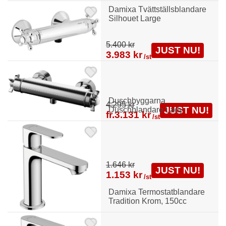
Damixa Tvättställsblandare
Silhouet Large
5.400 kr
JUST NU!
3.983 kr
/st
Duschbyggarna
4.295 kr
JUST NU!
Duschblandare Lady
fr.
3.131 kr
/st
1.646 kr
JUST NU!
1.153 kr
/st
Damixa Termostatblandare
Tradition Krom, 150cc