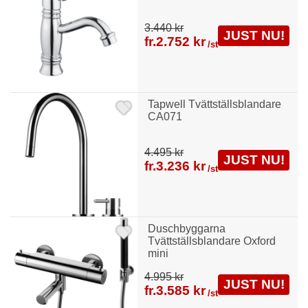
3.440 kr
JUST NU!
fr.
2.752 kr
/st
Tapwell Tvättställsblandare
CA071
4.495 kr
JUST NU!
fr.
3.236 kr
/st
Duschbyggarna
Tvättställsblandare Oxford
mini
4.995 kr
JUST NU!
fr.
3.585 kr
/st