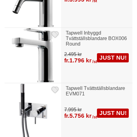
/st
Tapwell Inbyggd
Tvättställsblandare BOX006
Round
2.495 kr
JUST NU!
fr.
1.796 kr
/st
Tapwell Tvättställsblandare
EVM071
7.995 kr
JUST NU!
fr.
5.756 kr
/st