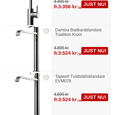
4.495 kr
JUST NU!
fr.
3.356 kr
/st
Damixa Badkarsblandare
Tradition Krom
4.895 kr
JUST NU!
fr.
3.524 kr
/st
Tapwell Tvättställsblandare
EVM078
4.895 kr
JUST NU!
fr.
3.524 kr
/st