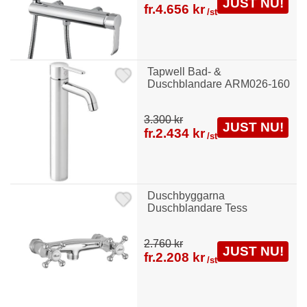
JUST NU!
fr.
4.656 kr
/st
Tapwell Bad- &
Duschblandare ARM026-160
3.300 kr
JUST NU!
fr.
2.434 kr
/st
Duschbyggarna
Duschblandare Tess
2.760 kr
JUST NU!
fr.
2.208 kr
/st