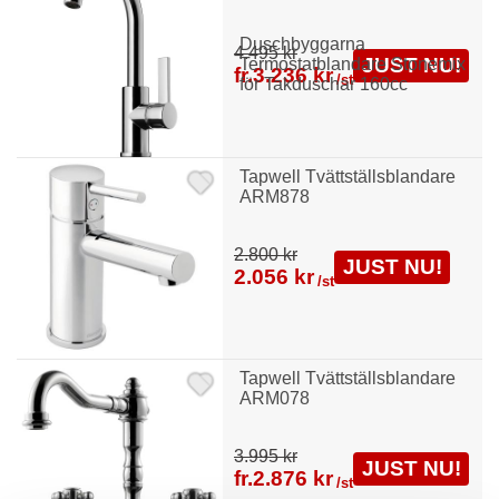
Duschbyggarna
4.495 kr
JUST NU!
Termostatblandare Stonemix
fr.
3.236 kr
/st
för Takduschar 160cc
Tapwell Tvättställsblandare
ARM878
2.800 kr
JUST NU!
2.056 kr
/st
Tapwell Tvättställsblandare
ARM078
3.995 kr
JUST NU!
fr.
2.876 kr
/st