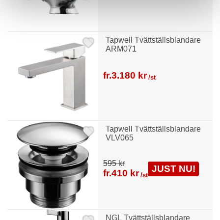
Tapwell Tvättställsblandare
ARM071
fr.
3.180 kr
/st
Tapwell Tvättställsblandare
VLV065
595 kr
JUST NU!
fr.
410 kr
/st
NGL Tvättställsblandare