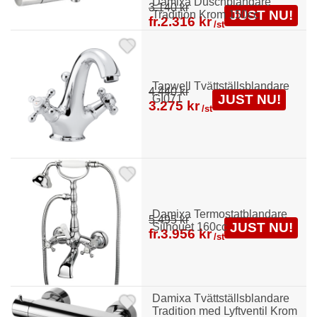
Damixa Duschblandare
3.140 kr
JUST NU!
Tradition Krom 150cc
fr.
2.316 kr
/st
Tapwell Tvättställsblandare
4.440 kr
JUST NU!
GI071
3.275 kr
/st
Damixa Termostatblandare
5.495 kr
JUST NU!
Silhouet 160cc
fr.
3.956 kr
/st
Damixa Tvättställsblandare
Tradition med Lyftventil Krom