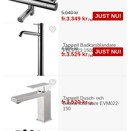
5.040 kr
JUST NU!
fr.
3.349 kr
/st
Tapwell Badkarsblandare
4.895 kr
FBLV023 150cc
JUST NU!
fr.
3.529 kr
/st
Tapwell Dusch- och
fr.
3.520 kr
Badkarsblandare EVM022-
/st
150