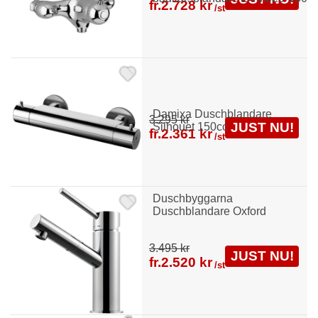
fr.
2.728 kr
/st
Damixa Duschblandare
3.295 kr
JUST NU!
Silhouet 150cc
fr.
2.361 kr
/st
Duschbyggarna
Duschblandare Oxford
3.495 kr
JUST NU!
fr.
2.520 kr
/st