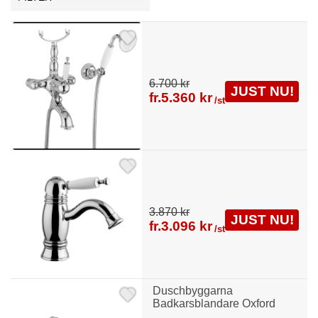
6.700 kr
JUST NU!
fr.
5.360 kr
/st
3.870 kr
JUST NU!
fr.
3.096 kr
/st
Duschbyggarna
Badkarsblandare Oxford