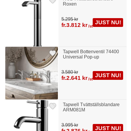
Roxen
5.295 kr
JUST NU!
fr.
3.812 kr
/st
Tapwell Bottenventil 74400
Universal Pop-up
3.580 kr
JUST NU!
fr.
2.641 kr
/st
Tapwell Tvättställsblandare
ARM081M
3.995 kr
JUST NU!
fr.
2.876 kr