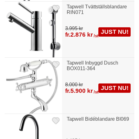
Tapwell Tvättställsblandare
RIN071
3.995 kr
JUST NU!
fr.
2.876 kr
/st
Tapwell Inbyggd Dusch
BOX011-364
8.000 kr
JUST NU!
fr.
5.900 kr
/st
Tapwell Bidéblandare BI069