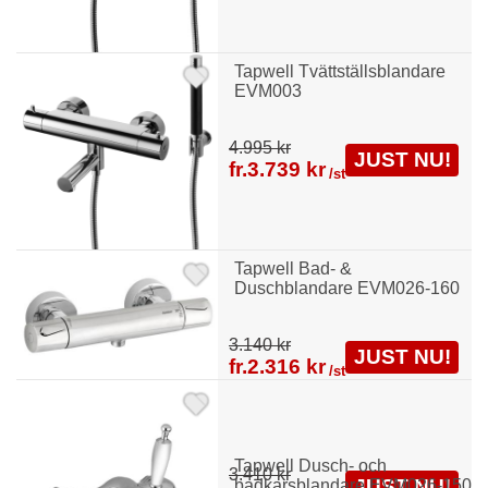
Tapwell Tvättställsblandare
EVM003
4.995 kr
JUST NU!
fr.
3.739 kr
/st
Tapwell Bad- &
Duschblandare EVM026-160
3.140 kr
JUST NU!
fr.
2.316 kr
/st
Tapwell Dusch- och
3.410 kr
JUST NU!
badkarsblandare EVM026-150