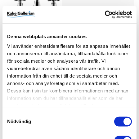
Damixa Tvättställsblandare
Osier Medium Krom
Denna webbplats använder cookies
3.840 kr
Vi använder enhetsidentifierare för att anpassa innehållet
JUST NU!
fr.
2.832 kr
/st
och annonserna till användarna, tillhandahålla funktioner
för sociala medier och analysera vår trafik. Vi
vidarebefordrar även sådana identifierare och annan
information från din enhet till de sociala medier och
Tapwell Tvättställsblandare
annons- och analysföretag som vi samarbetar med.
FBLV055
Dessa kan i sin tur kombinera informationen med annan
information som du har tillhandahållit eller som de har
10.990 kr
JUST NU!
samlat in när du har använt deras tjänster.
fr.
9.122 kr
/st
Samtyckesval
Nödvändig
Damixa Tvättställsblandare