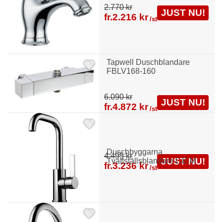
2.770 kr
JUST NU!
fr.
2.216 kr
/st
Tapwell Duschblandare
FBLV168-160
6.090 kr
JUST NU!
fr.
4.872 kr
/st
Duschbyggarna
4.495 kr
JUST NU!
Tvättställsblandare L.E.M
fr.
3.236 kr
/st