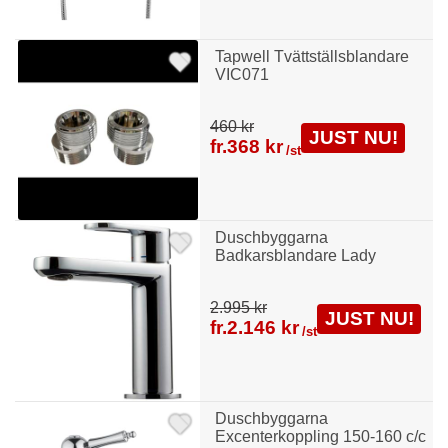
Tapwell Tvättställsblandare
VIC071
460 kr
JUST NU!
fr.
368 kr
/st
Duschbyggarna
Badkarsblandare Lady
2.995 kr
JUST NU!
fr.
2.146 kr
/st
Duschbyggarna
Excenterkoppling 150-160 c/c