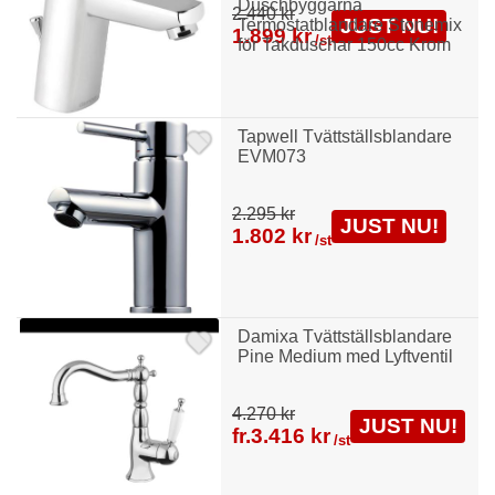
Duschbyggarna
2.440 kr
JUST NU!
Termostatblandare Stonemix
1.899 kr
/st
för Takduschar 150cc Krom
Tapwell Tvättställsblandare
EVM073
2.295 kr
JUST NU!
1.802 kr
/st
Damixa Tvättställsblandare
Pine Medium med Lyftventil
4.270 kr
JUST NU!
fr.
3.416 kr
/st