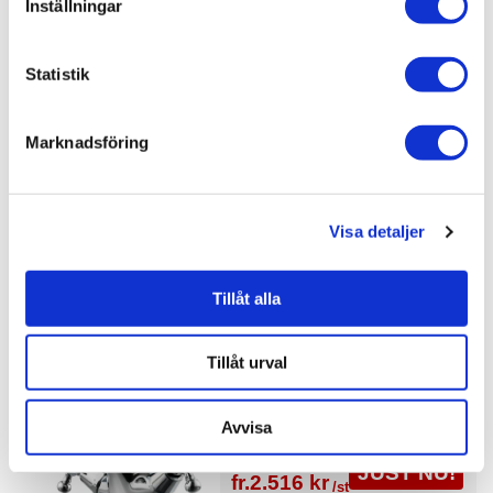
Silhouet Small med
Inställningar
Sidodusch
3.995 kr
JUST NU!
Statistik
fr.
2.876 kr
/st
Marknadsföring
INR Takdusch MIST
Visa detaljer
fr.
3.495 kr
/st
Tillåt alla
Tillåt urval
Tapwell Tvättställsblandare
ARM071M
Avvisa
3.495 kr
JUST NU!
fr.
2.516 kr
/st