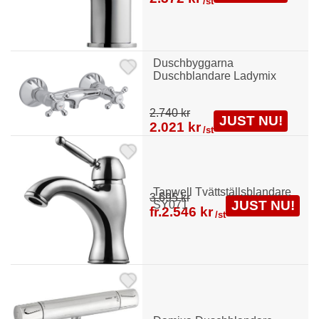
/st
Duschbyggarna
Duschblandare Ladymix
2.740 kr
JUST NU!
2.021 kr
/st
Tapwell Tvättställsblandare
3.695 kr
JUST NU!
SY071
fr.
2.546 kr
/st