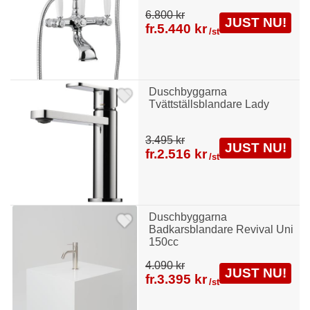
6.800 kr
JUST NU!
fr.
5.440 kr
/st
Duschbyggarna
Tvättställsblandare Lady
3.495 kr
JUST NU!
fr.
2.516 kr
/st
Duschbyggarna
Badkarsblandare Revival Uni
150cc
4.090 kr
JUST NU!
fr.
3.395 kr
/st