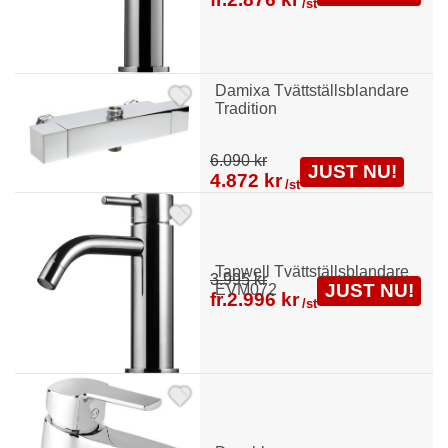
/st
Damixa Tvättställsblandare
Tradition
6.090 kr
JUST NU!
4.872 kr
/st
Tapwell Tvättställsblandare
3.995 kr
JUST NU!
EVM072
fr.
2.996 kr
/st