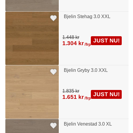
Bjelin Stehag 3.0 XXL
1.448 kr
JUST NU!
1.304 kr
/frp
Bjelin Gryby 3.0 XXL
1.835 kr
JUST NU!
1.651 kr
/frp
Bjelin Venestad 3.0 XL