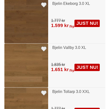
Bjelin Ekeborg 3.0 XL
1.777 kr
JUST NU!
1.599 kr
/frp
Bjelin Vallby 3.0 XL
1.835 kr
JUST NU!
1.651 kr
/frp
Bjelin Tollarp 3.0 XXL
1.777 kr