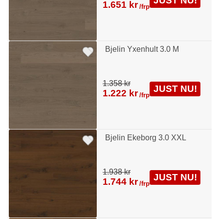
JUST NU!
1.651 kr
/frp
Bjelin Yxenhult 3.0 M
1.358 kr
JUST NU!
1.222 kr
/frp
Bjelin Ekeborg 3.0 XXL
1.938 kr
JUST NU!
1.744 kr
/frp