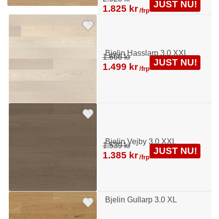
JUST NU!
1.825 kr
/frp
Bjelin Hasslarp 3.0 XXL
1.666 kr
JUST NU!
1.499 kr
/frp
Bjelin Vejby 3.0 XXL
1.539 kr
JUST NU!
1.385 kr
/frp
Bjelin Gullarp 3.0 XL