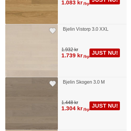
1.083 kr
/frp
Bjelin Vistorp 3.0 XXL
1.932 kr
JUST NU!
1.739 kr
/frp
Bjelin Skogen 3.0 M
1.448 kr
JUST NU!
1.304 kr
/frp