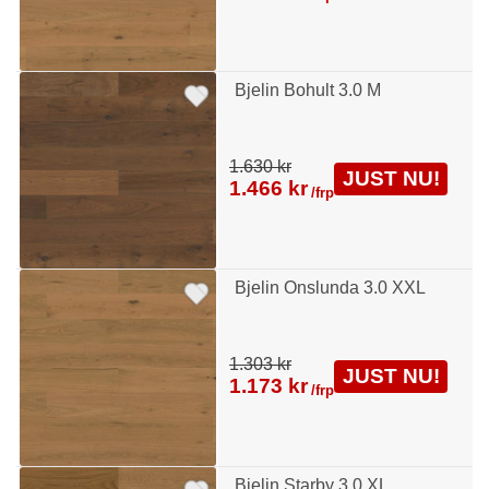
Bjelin Bohult 3.0 M
1.630 kr
JUST NU!
1.466 kr
/frp
Bjelin Onslunda 3.0 XXL
1.303 kr
JUST NU!
1.173 kr
/frp
Bjelin Starby 3.0 XL