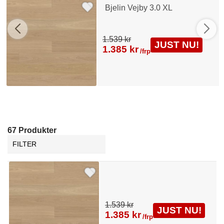
Bjelin Vejby 3.0 XL
1.539 kr
JUST NU!
1.385 kr
/frp
67 Produkter
FILTER
1.539 kr
JUST NU!
1.385 kr
/frp