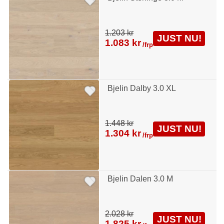
1.203 kr
JUST NU!
1.083 kr
/frp
Bjelin Dalby 3.0 XL
1.448 kr
JUST NU!
1.304 kr
/frp
Bjelin Dalen 3.0 M
2.028 kr
JUST NU!
1.825 kr