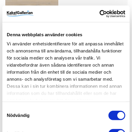
1.777 kr
JUST NU!
1.599 kr
/frp
Denna webbplats använder cookies
Vi använder enhetsidentifierare för att anpassa innehållet
Bjelin Lindby 3.0 XL
och annonserna till användarna, tillhandahålla funktioner
för sociala medier och analysera vår trafik. Vi
vidarebefordrar även sådana identifierare och annan
1.358 kr
JUST NU!
information från din enhet till de sociala medier och
1.222 kr
/frp
annons- och analysföretag som vi samarbetar med.
Dessa kan i sin tur kombinera informationen med annan
information som du har tillhandahållit eller som de har
samlat in när du har använt deras tjänster.
Bjelin Dalby 3.0 XXL
Samtyckesval
Nödvändig
1.777 kr
JUST NU!
1.599 kr
/frp