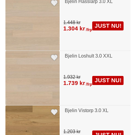
Bjelin Hasslarp 3.0 XL
1.448 kr
JUST NU!
1.304 kr
/frp
Bjelin Loshult 3.0 XXL
1.932 kr
JUST NU!
1.739 kr
/frp
Bjelin Vistorp 3.0 XL
1.203 kr
JUST NU!