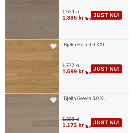
1.539 kr
JUST NU!
1.385 kr
/frp
Bjelin Höja 3.0 XXL
1.777 kr
JUST NU!
1.599 kr
/frp
Bjelin Grevie 3.0 XL
1.303 kr
JUST NU!
1.173 kr
/frp