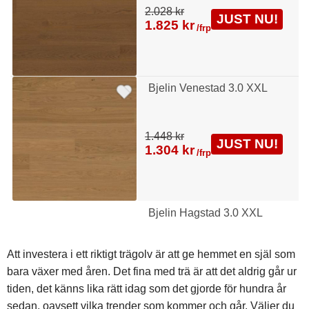
2.028 kr
JUST NU!
1.825 kr
/frp
Bjelin Venestad 3.0 XXL
1.448 kr
JUST NU!
1.304 kr
/frp
Bjelin Hagstad 3.0 XXL
Att investera i ett riktigt trägolv är att ge hemmet en själ som
bara växer med åren. Det fina med trä är att det aldrig går ur
tiden, det känns lika rätt idag som det gjorde för hundra år
sedan, oavsett vilka trender som kommer och går. Väljer du