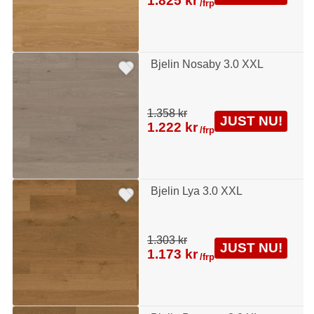
1.825 kr
/frp
Bjelin Nosaby 3.0 XXL
1.358 kr
JUST NU!
1.222 kr
/frp
Bjelin Lya 3.0 XXL
1.303 kr
JUST NU!
1.173 kr
/frp