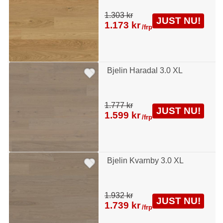
1.303 kr
JUST NU!
1.173 kr
/frp
Bjelin Haradal 3.0 XL
1.777 kr
JUST NU!
1.599 kr
/frp
Bjelin Kvarnby 3.0 XL
1.932 kr
JUST NU!
1.739 kr
/frp