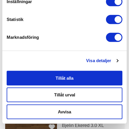
Inställningar
Statistik
Bjelin Eket 3.0 XL
Marknadsföring
1.539 kr
JUST NU!
1.385 kr
/frp
Visa detaljer
Bjelin Skivarp 3.0 XXL
Tillåt alla
1.835 kr
Tillåt urval
JUST NU!
1.651 kr
/frp
Avvisa
Bjelin Ekered 3.0 XL