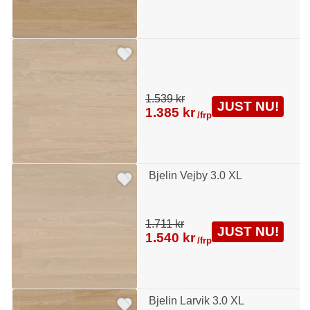
1.539 kr
JUST NU!
1.385 kr
/frp
Bjelin Vejby 3.0 XL
1.711 kr
JUST NU!
1.540 kr
/frp
Bjelin Larvik 3.0 XL