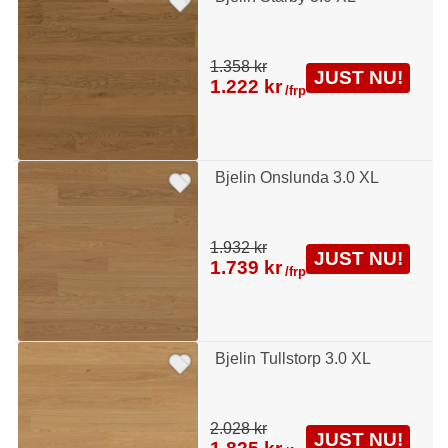
1.358 kr
JUST NU!
1.222 kr
/frp
Bjelin Onslunda 3.0 XL
1.932 kr
JUST NU!
1.739 kr
/frp
Bjelin Tullstorp 3.0 XL
2.028 kr
JUST NU!