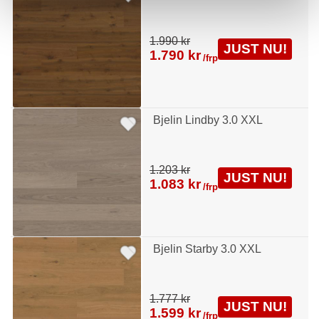
1.990 kr
JUST NU!
1.790 kr
/frp
Bjelin Lindby 3.0 XXL
1.203 kr
JUST NU!
1.083 kr
/frp
Bjelin Starby 3.0 XXL
1.777 kr
JUST NU!
1.599 kr
/frp