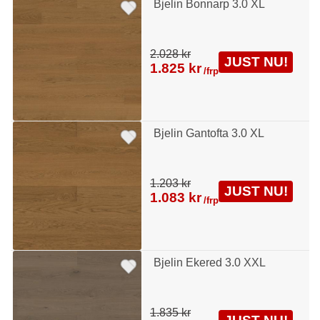
Bjelin Bonnarp 3.0 XL
2.028 kr
JUST NU!
1.825 kr
/frp
Bjelin Gantofta 3.0 XL
1.203 kr
JUST NU!
1.083 kr
/frp
Bjelin Ekered 3.0 XXL
1.835 kr