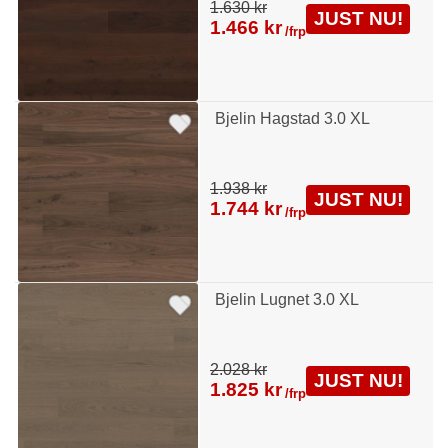
1.630 kr
JUST NU!
1.466 kr
/frp
Bjelin Hagstad 3.0 XL
1.938 kr
JUST NU!
1.744 kr
/frp
Bjelin Lugnet 3.0 XL
2.028 kr
JUST NU!
1.825 kr
/frp