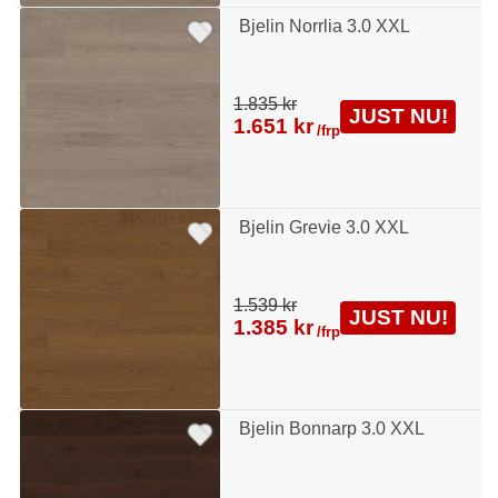
Bjelin Norrlia 3.0 XXL
1.835 kr
JUST NU!
1.651 kr
/frp
Bjelin Grevie 3.0 XXL
1.539 kr
JUST NU!
1.385 kr
/frp
Bjelin Bonnarp 3.0 XXL