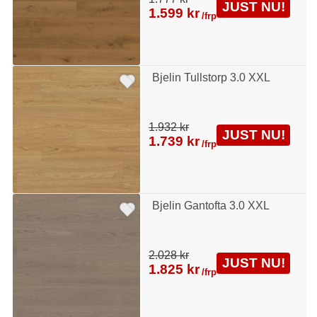
JUST NU!
1.599 kr
/frp
Bjelin Tullstorp 3.0 XXL
1.932 kr
JUST NU!
1.739 kr
/frp
Bjelin Gantofta 3.0 XXL
2.028 kr
JUST NU!
1.825 kr
/frp