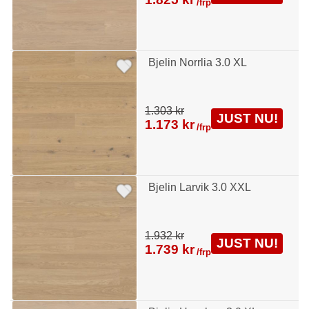
/frp
Bjelin Norrlia 3.0 XL
1.303 kr
JUST NU!
1.173 kr
/frp
Bjelin Larvik 3.0 XXL
1.932 kr
JUST NU!
1.739 kr
/frp