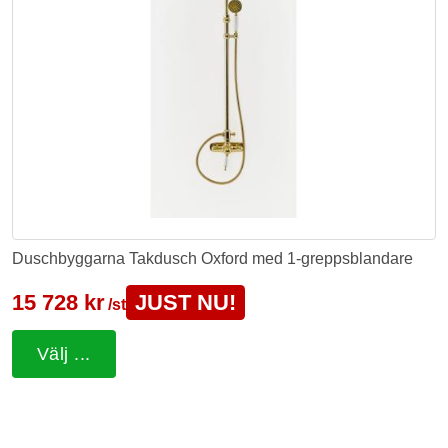
Duschbyggarna Takdusch Oxford med 1-greppsblandare
15 728 kr
JUST NU!
/st
Välj ...