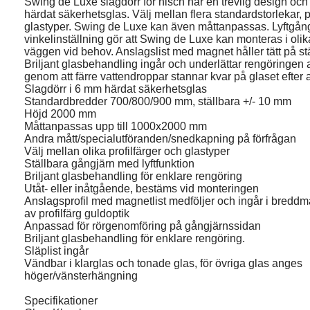
Swing de Luxe slagdörr för nisch har en trevlig design och 
härdat säkerhetsglas. Välj mellan flera standardstorlekar, p
glastyper. Swing de Luxe kan även måttanpassas. Lyftgång
vinkelinställning gör att Swing de Luxe kan monteras i olik
väggen vid behov. Anslagslist med magnet håller tätt på s
Briljant glasbehandling ingår och underlättar rengöringen
genom att färre vattendroppar stannar kvar på glaset efter 
Slagdörr i 6 mm härdat säkerhetsglas
Standardbredder 700/800/900 mm, ställbara +/- 10 mm
Höjd 2000 mm
Måttanpassas upp till 1000x2000 mm
Andra mått/specialutföranden/snedkapning på förfrågan
Välj mellan olika profilfärger och glastyper
Ställbara gångjärn med lyftfunktion
Briljant glasbehandling för enklare rengöring
Utåt- eller inåtgående, bestäms vid monteringen
Anslagsprofil med magnetlist medföljer och ingår i breddmå
av profilfärg guldoptik
Anpassad för rörgenomföring på gångjärnssidan
Briljant glasbehandling för enklare rengöring.
Släplist ingår
Vändbar i klarglas och tonade glas, för övriga glas anges
höger/vänsterhängning
Specifikationer