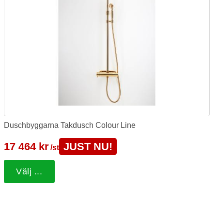
Duschbyggarna Takdusch Colour Line
17 464 kr
JUST NU!
/st
Välj ...