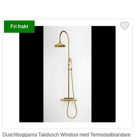
Fri frakt
Duschbyggarna Takdusch Windsor med Termostatblandare