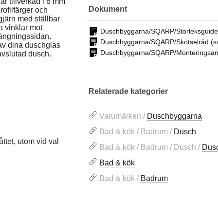
är tillverkad i 6 mm
Dokument
rofilfärger och
järn med ställbar
a vinklar mot
Duschbyggarna/SQARP/Storleksguide
tängningssidan.
Duschbyggarna/SQARP/Skötselråd (s
 av dina duschglas
Duschbyggarna/SQARP/Monteringsanv
avslutad dusch.
Relaterade kategorier
Varumärken /
Duschbyggarna
Bad & kök / Badrum /
Dusch
ttet, utom vid val
Bad & kök / Badrum / Dusch /
Dusc
Bad & kök
Bad & kök /
Badrum