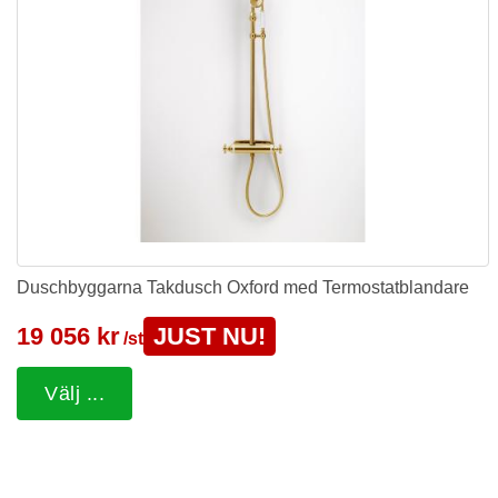
Duschbyggarna Takdusch Oxford med Termostatblandare
19 056 kr
JUST NU!
/st
Välj ...