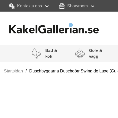
Kontakta oss
Showroom
Bad &
Golv &
kök
vägg
Startsidan
Duschbyggarna Duschdörr Swing de Luxe (Guld