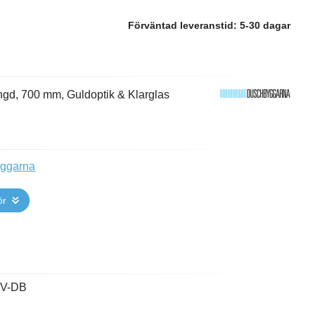
Förväntad leveranstid:
5-30 dagar
gd, 700 mm, Guldoptik & Klarglas
yggarna
ör
OV-DB