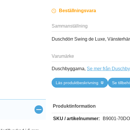
Beställningsvara
Sammanställning
Duschdörr Swing de Luxe, Vänsterhän
Varumärke
Duschbyggarna,
Se mer från Duschb
Läs produktbeskrivning
Se tillbeh
Produktinformation
öppna>
SKU / artikelnummer:
B9001-70D