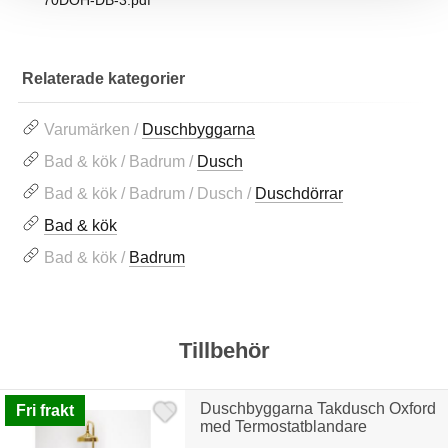
70DOH-DB-3.pdf
Relaterade kategorier
Varumärken /
Duschbyggarna
Bad & kök / Badrum /
Dusch
Bad & kök / Badrum / Dusch /
Duschdörrar
Bad & kök
Bad & kök /
Badrum
Tillbehör
Duschbyggarna Takdusch Oxford
Fri frakt
med Termostatblandare