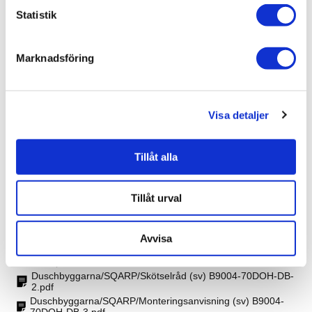
Kommentar mått: Levereras utan anslagsprofil. Glaset
Statistik
avslutas men en ballonglist.
Hängning: Högerhängd
Vikt: 20 kg
Bredd: 690-700 mm
Marknadsföring
Färg: Guldoptik
Höjd: 2000 mm
Visa detaljer
Produktinformation
Tillåt alla
SKU / artikelnummer:
B9004-70DOH-DB
Tillåt urval
Dokument
Avvisa
Duschbyggarna/SQARP/Storleksguide (sv) B9004-70DOH-
DB-1.pdf
Duschbyggarna/SQARP/Skötselråd (sv) B9004-70DOH-DB-
2.pdf
Duschbyggarna/SQARP/Monteringsanvisning (sv) B9004-