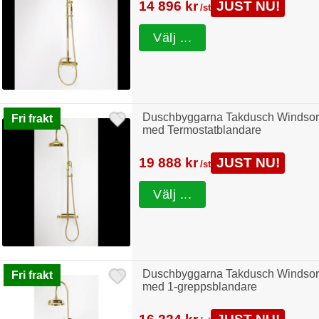
14 896 kr
JUST NU!
/st
Välj ...
Duschbyggarna Takdusch Windsor
Fri frakt
med Termostatblandare
19 888 kr
JUST NU!
/st
Välj ...
Duschbyggarna Takdusch Windsor
Fri frakt
med 1-greppsblandare