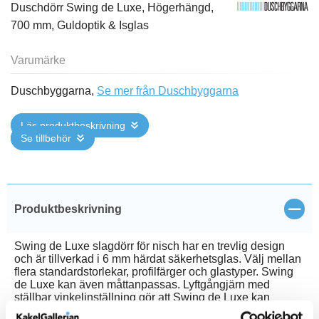
Duschdörr Swing de Luxe, Högerhängd,
700 mm, Guldoptik & Isglas
Varumärke
Duschbyggarna,
Se mer från Duschbyggarna
Läs produktbeskrivning
Se tillbehör
öppn
Produktbeskrivning
Swing de Luxe slagdörr för nisch har en trevlig design
och är tillverkad i 6 mm härdat säkerhetsglas. Välj mellan
flera standardstorlekar, profilfärger och glastyper. Swing
de Luxe kan även måttanpassas. Lyftgångjärn med
ställbar vinkelinställning gör att Swing de Luxe kan
monteras i olika vinklar mot väggen vid behov. Anslagslist