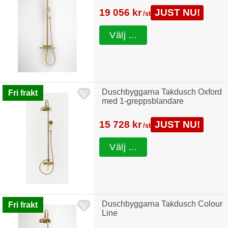
19 056 kr
JUST NU!
/st
Välj ...
Duschbyggarna Takdusch Oxford
Fri frakt
med 1-greppsblandare
15 728 kr
JUST NU!
/st
Välj ...
Duschbyggarna Takdusch Colour
Fri frakt
Line