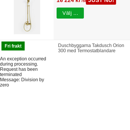
16 224 kr
JUST NU!
/st
Välj ...
Duschbyggarna Takdusch Orion
Fri frakt
300 med Termostatblandare
An exception occurred
during processing.
Request has been
terminated
Message: Division by
zero
Duschbyggarna Duschdörr Swing de Luxe (Guldoptik & Isglas/700 mm/Högerhängd)