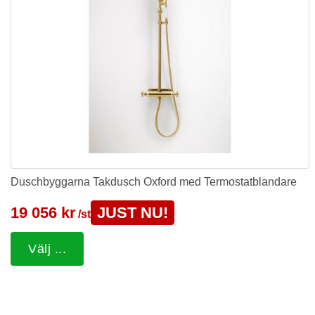
Duschbyggarna Takdusch Oxford med Termostatblandare
19 056 kr
JUST NU!
/st
Välj ...