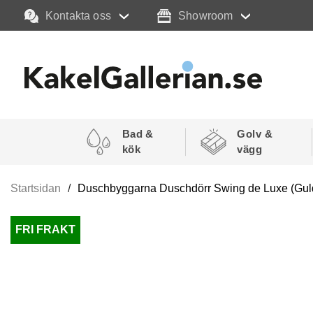
Kontakta oss
Showroom
Bad &
Golv &
kök
vägg
Startsidan
Duschbyggarna Duschdörr Swing de Luxe (Gul
FRI FRAKT