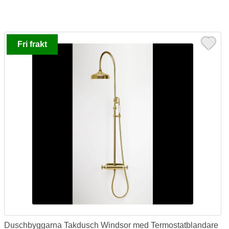
Fri frakt
Duschbyggarna Takdusch Windsor med Termostatblandare