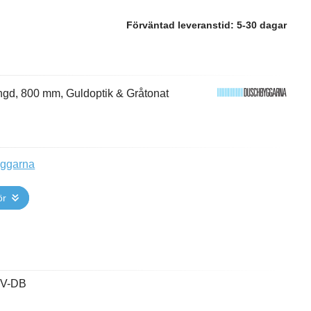
Förväntad leveranstid:
5-30 dagar
gd, 800 mm, Guldoptik & Gråtonat
yggarna
ör
OV-DB