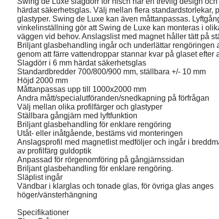
Swing de Luxe slagdörr för nisch har en trevlig design och 
härdat säkerhetsglas. Välj mellan flera standardstorlekar, p
glastyper. Swing de Luxe kan även måttanpassas. Lyftgång
vinkelinställning gör att Swing de Luxe kan monteras i olik
väggen vid behov. Anslagslist med magnet håller tätt på s
Briljant glasbehandling ingår och underlättar rengöringen
genom att färre vattendroppar stannar kvar på glaset efter 
Slagdörr i 6 mm härdat säkerhetsglas
Standardbredder 700/800/900 mm, ställbara +/- 10 mm
Höjd 2000 mm
Måttanpassas upp till 1000x2000 mm
Andra mått/specialutföranden/snedkapning på förfrågan
Välj mellan olika profilfärger och glastyper
Ställbara gångjärn med lyftfunktion
Briljant glasbehandling för enklare rengöring
Utåt- eller inåtgående, bestäms vid monteringen
Anslagsprofil med magnetlist medföljer och ingår i breddmå
av profilfärg guldoptik
Anpassad för rörgenomföring på gångjärnssidan
Briljant glasbehandling för enklare rengöring.
Släplist ingår
Vändbar i klarglas och tonade glas, för övriga glas anges
höger/vänsterhängning
Specifikationer