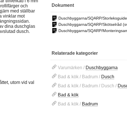
är tillverkad i 6 mm
Dokument
rofilfärger och
järn med ställbar
a vinklar mot
Duschbyggarna/SQARP/Storleksguide
tängningssidan.
Duschbyggarna/SQARP/Skötselråd (s
 av dina duschglas
Duschbyggarna/SQARP/Monteringsanv
avslutad dusch.
Relaterade kategorier
Varumärken /
Duschbyggarna
Bad & kök / Badrum /
Dusch
ttet, utom vid val
Bad & kök / Badrum / Dusch /
Dusc
Bad & kök
Bad & kök /
Badrum