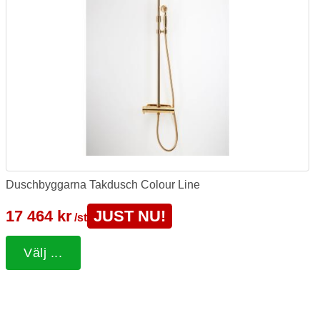
Duschbyggarna Takdusch Colour Line
17 464 kr
JUST NU!
/st
Välj ...