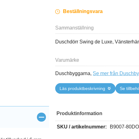
Beställningsvara
Sammanställning
Duschdörr Swing de Luxe, Vänsterhän
Varumärke
Duschbyggarna,
Se mer från Duschb
Läs produktbeskrivning
Se tillbeh
Produktinformation
öppna>
SKU / artikelnummer:
B9007-80D