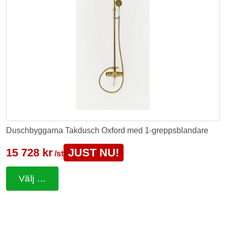
Duschbyggarna Takdusch Oxford med 1-greppsblandare
15 728 kr
JUST NU!
/st
Välj ...