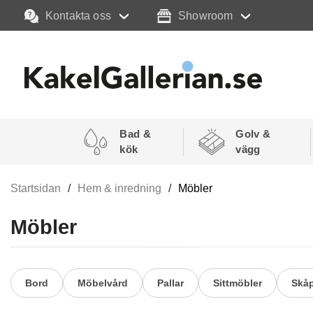
Kontakta oss
Showroom
Bad &
Golv &
kök
vägg
Startsidan
Hem & inredning
Möbler
Möbler
Bord
Möbelvård
Pallar
Sittmöbler
Skåp