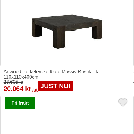
Artwood Berkeley Soffbord Massiv Rustik Ek
110x110x400cm
23.605 kr
JUST NU!
20.064 kr
/st
Fri frakt