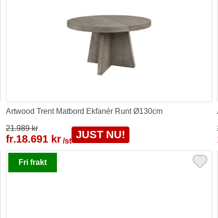
Artwood Trent Matbord Ekfanér Runt Ø130cm
21.989 kr
JUST NU!
fr.
18.691 kr
/st
Fri frakt