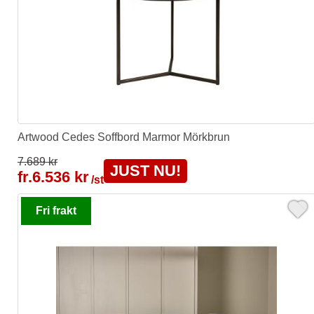
Artwood Cedes Soffbord Marmor Mörkbrun
7.689 kr
JUST NU!
fr.
6.536 kr
/st
Fri frakt