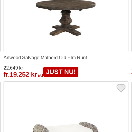
Artwood Salvage Matbord Old Elm Runt
22.649 kr
JUST NU!
fr.
19.252 kr
/st