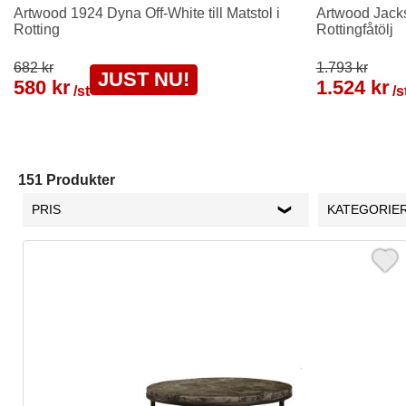
Artwood 1924 Dyna Off-White till Matstol i
Artwood Jackso
Rotting
Rottingfåtölj
682 kr
1.793 kr
JUST NU!
580 kr
1.524 kr
/st
/s
151 Produkter
PRIS
KATEGORIE