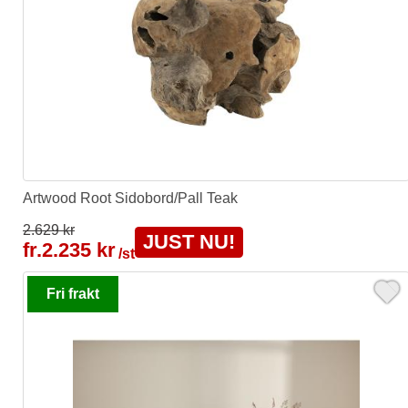
Artwood Root Sidobord/Pall Teak
2.629 kr
JUST NU!
fr.
2.235 kr
/st
Fri frakt