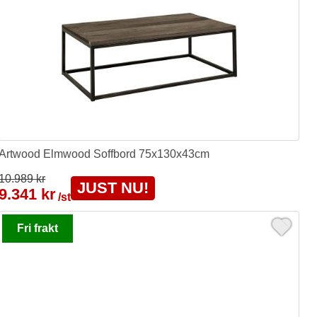
Artwood Elmwood Soffbord 75x130x43cm
10.989 kr
JUST NU!
9.341 kr
/st
Fri frakt