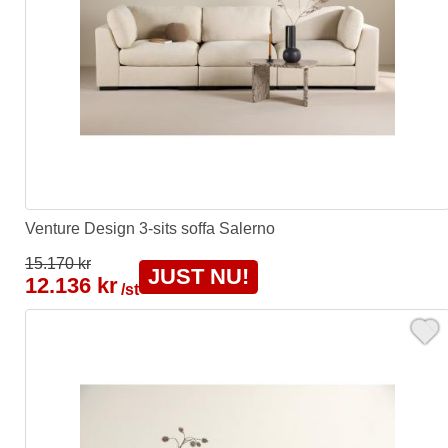
Venture Design 3-sits soffa Salerno
15.170 kr
JUST NU!
12.136 kr
/st