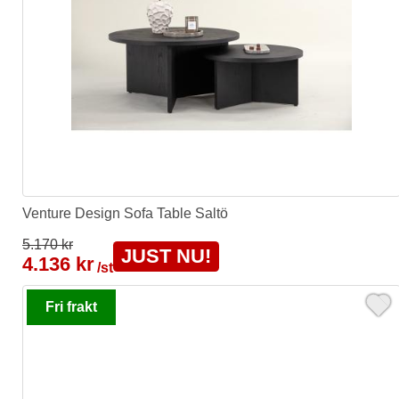
Venture Design Sofa Table Saltö
5.170 kr
JUST NU!
4.136 kr
/st
Fri frakt