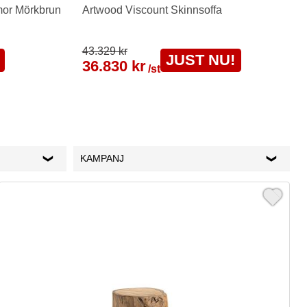
mor Mörkbrun
Artwood Viscount Skinnsoffa
43.329 kr
JUST NU!
36.830 kr
/st
KAMPANJ