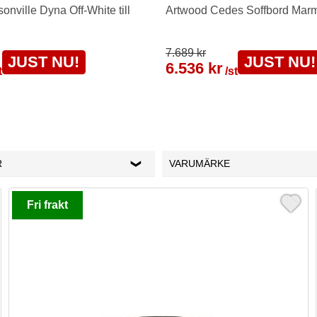
nville Dyna Off-White till
Artwood Cedes Soffbord Mar
7.689 kr
JUST NU!
JUST NU!
6.536 kr
t
/st
R
VARUMÄRKE
Fri frakt