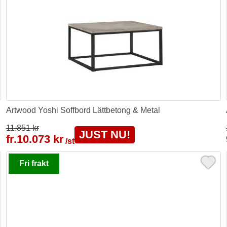
Artwood Yoshi Soffbord Lättbetong & Metal
11.851 kr
JUST NU!
fr.
10.073 kr
/st
Fri frakt