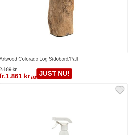
Artwood Colorado Log Sidobord/Pall
2.189 kr
JUST NU!
fr.
1.861 kr
/st