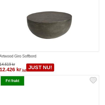
Artwood Giro Soffbord
14.619 kr
JUST NU!
12.426 kr
/st
Fri frakt