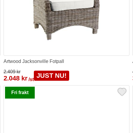
Artwood Jacksonville Fotpall
2.409 kr
JUST NU!
2.048 kr
/st
Fri frakt