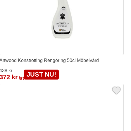
Artwood Konstrotting Rengöring 50cl Möbelvård
438 kr
JUST NU!
372 kr
/st