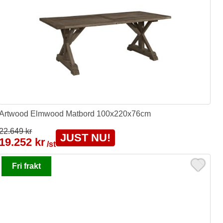
Artwood Elmwood Matbord 100x220x76cm
22.649 kr
JUST NU!
19.252 kr
/st
Fri frakt