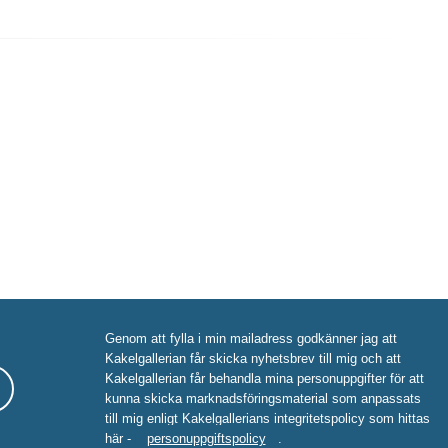
Genom att fylla i min mailadress godkänner jag att
Kakelgallerian får skicka nyhetsbrev till mig och att
Kakelgallerian får behandla mina personuppgifter för att
kunna skicka marknadsföringsmaterial som anpassats
till mig enligt Kakelgallerians integritetspolicy som hittas
här -
personuppgiftspolicy
.