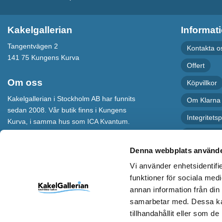
Kakelgallerian
Informat
Tangentvägen 2
Kontakta o
141 75 Kungens Kurva
Offert
Om oss
Köpvillkor
Kakelgallerian i Stockholm AB har funnits
Om Klarna
sedan 2008. Vår butik finns i Kungens
Integritetsp
Kurva, i samma hus som ICA Kvantum.
För maximal service har vi även en
Recension
webbshop som levererar varor till hela
Denna webbplats använde
Sverige.
Vi använder enhetsidentifie
Kakelgallerian står för Design &
funktioner för sociala medi
Inspiration och vi hoppas att alla som
annan information från din
kommer till vår butik eller besöker vår
webbshop ska bli inspirerade till nya och
samarbetar med. Dessa kan
spännande idéer.
tillhandahållit eller som d