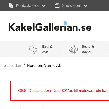
Kontakta oss
Showroom
Bad &
Golv &
kök
vägg
Startsidan
Nordhem Värme AB
OBS! Dessa sidor måste 301'as till motsvarande kate