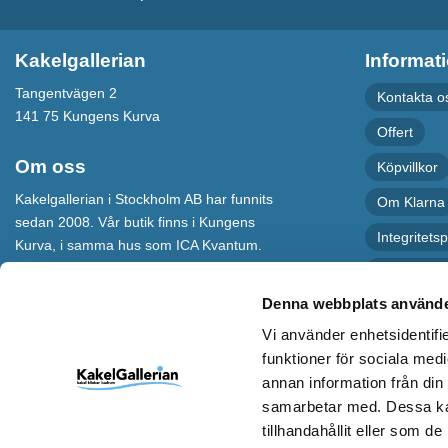
Kakelgallerian
Informat
Tangentvägen 2
Kontakta o
141 75 Kungens Kurva
Offert
Om oss
Köpvillkor
Kakelgallerian i Stockholm AB har funnits
Om Klarna
sedan 2008. Vår butik finns i Kungens
Integritetsp
Kurva, i samma hus som ICA Kvantum.
För maximal service har vi även en
Recension
webbshop som levererar varor till hela
Denna webbplats använde
Sverige.
Vi använder enhetsidentifie
Kakelgallerian står för Design &
funktioner för sociala medi
Inspiration och vi hoppas att alla som
annan information från din
kommer till vår butik eller besöker vår
webbshop ska bli inspirerade till nya och
samarbetar med. Dessa kan
spännande idéer.
tillhandahållit eller som d