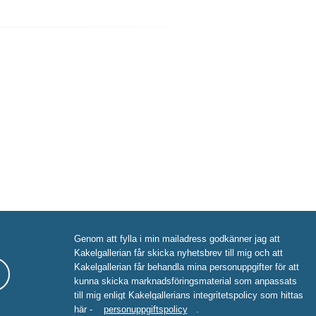
Genom att fylla i min mailadress godkänner jag att
Kakelgallerian får skicka nyhetsbrev till mig och att
Kakelgallerian får behandla mina personuppgifter för att
kunna skicka marknadsföringsmaterial som anpassats
till mig enligt Kakelgallerians integritetspolicy som hittas
här -
personuppgiftspolicy
.