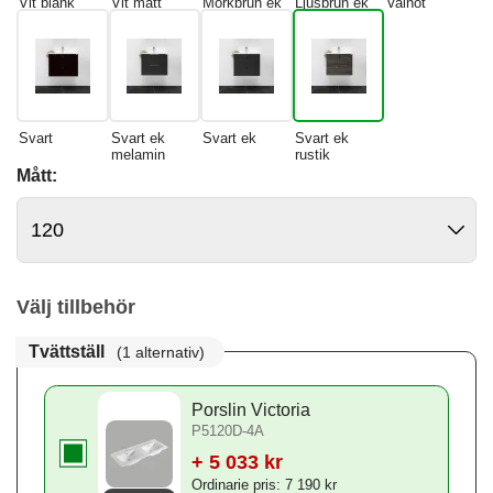
Vit blank
Vit matt
Mörkbrun ek
Ljusbrun ek
Valnöt
Svart
Svart ek
Svart ek
Svart ek
melamin
rustik
Mått:
Välj tillbehör
Tvättställ
(1 alternativ)
Porslin Victoria
P5120D-4A
+ 5 033 kr
Ordinarie pris: 7 190 kr