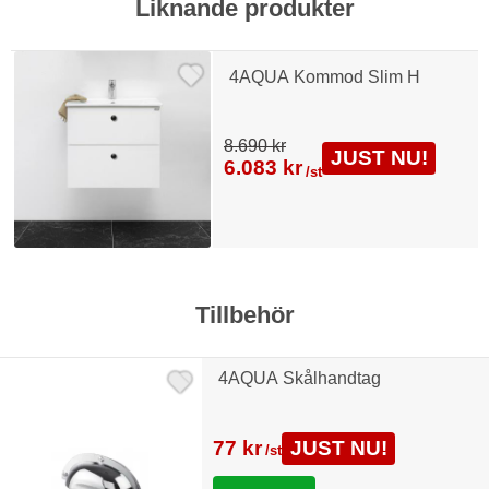
Liknande produkter
4AQUA Kommod Slim H
8.690 kr
JUST NU!
6.083 kr
/st
Tillbehör
4AQUA Skålhandtag
77 kr
JUST NU!
/st