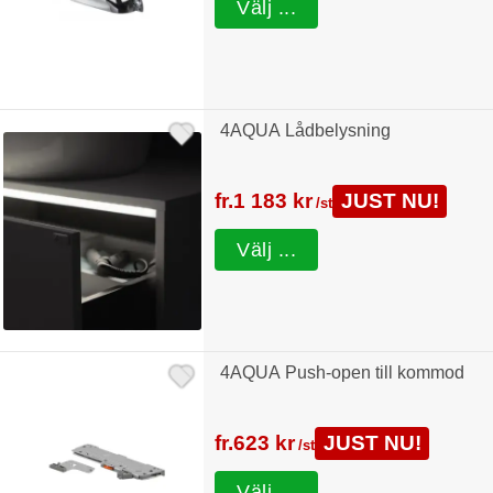
Välj ...
4AQUA Lådbelysning
fr.
1 183 kr
JUST NU!
/st
Välj ...
4AQUA Push-open till kommod
fr.
623 kr
JUST NU!
/st
Välj ...