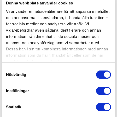
Denna webbplats använder cookies
Stän
Produktbeskrivning
Vi använder enhetsidentifierare för att anpassa innehållet
och annonserna till användarna, tillhandahålla funktioner
Detta är en beställningsvara. Se förväntad leveranstid (i
för sociala medier och analysera vår trafik. Vi
arbetsdagar), men kom ihåg att det kan ta längre tid.
vidarebefordrar även sådana identifierare och annan
information från din enhet till de sociala medier och
Obs!
Komplettera med tvättställ i porslin, handtag, push
annons- och analysföretag som vi samarbetar med.
to open funktion till lådorna, lådbelysning, el-uttag,
Dessa kan i sin tur kombinera informationen med annan
lådmatta och lådindelning till nedre låda.
information som du har tillhandahållit eller som de har
En liten men viktig detalj. Ett riktigt bra badrum ska ge
samlat in när du har använt deras tjänster.
känslan av kvalitet och trygghet. 4Aqua`s produkter har
impregnerad mdf i både fronter och stommar och är
Samtyckesval
tillverkade av material och ingående komponenter av
Nödvändig
högsta kvalitet, därför ger 4Aqua dig alltid 10 års
fuktgaranti och 25 års garanti på gångjärn och lådskenor.
Inställningar
Statistik
Produktinformation