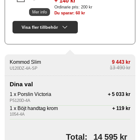
+ 140 kr
Ordinarie pris: 200 kr
Mer info
Du sparar: 60 kr
Visa fler tillbehör
Kommod Slim
9 443 kr
13 490 kr
U120DZ-4A-SP
Dina val
1 x Porslin Victoria
+ 5 033 kr
P5120D-4A
1 x Böjt handtag krom
+ 119 kr
1054-4A
14 595 kr