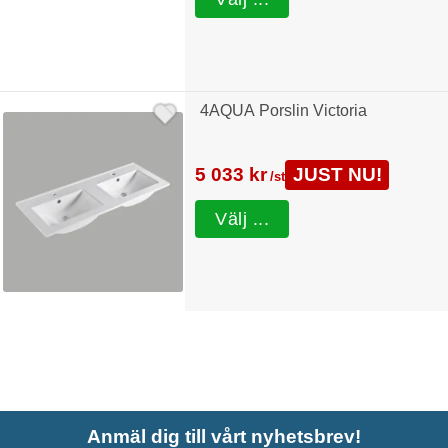
4AQUA Porslin Victoria
5 033 kr
JUST NU!
/st
Välj ...
Anmäl dig till vårt nyhetsbrev!