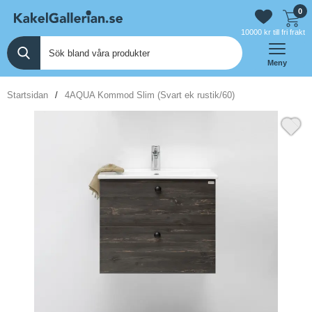
0
10000 kr till fri frakt
Meny
Startsidan
4AQUA Kommod Slim (Svart ek rustik/60)