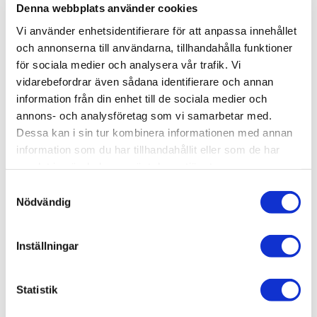
Denna webbplats använder cookies
Stän
Produktbeskrivning
Vi använder enhetsidentifierare för att anpassa innehållet
och annonserna till användarna, tillhandahålla funktioner
Detta är en beställningsvara. Se förväntad leveranstid (i
för sociala medier och analysera vår trafik. Vi
arbetsdagar), men kom ihåg att det kan ta längre tid.
vidarebefordrar även sådana identifierare och annan
information från din enhet till de sociala medier och
Obs!
Komplettera med tvättställ i porslin, handtag, push
annons- och analysföretag som vi samarbetar med.
to open funktion till lådorna, lådbelysning, el-uttag,
Dessa kan i sin tur kombinera informationen med annan
lådmatta och lådindelning till nedre låda.
information som du har tillhandahållit eller som de har
En liten men viktig detalj. Ett riktigt bra badrum ska ge
samlat in när du har använt deras tjänster.
känslan av kvalitet och trygghet. 4Aqua`s produkter har
impregnerad mdf i både fronter och stommar och är
Samtyckesval
tillverkade av material och ingående komponenter av
Nödvändig
högsta kvalitet, därför ger 4Aqua dig alltid 10 års
fuktgaranti och 25 års garanti på gångjärn och lådskenor.
Inställningar
Statistik
Produktinformation