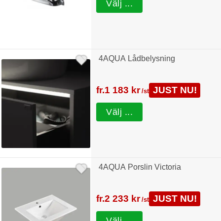
Välj ...
4AQUA Lådbelysning
fr.
1 183 kr
JUST NU!
/st
Välj ...
4AQUA Porslin Victoria
fr.
2 233 kr
JUST NU!
/st
Välj ...