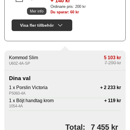
+ 140 kr
Ordinarie pris: 200 kr
Mer info
Du sparar: 60 kr
Visa fler tillbehör
Kommod Slim
5 103 kr
7 290 kr
U60Z-4A-SP
Dina val
1 x Porslin Victoria
+ 2 233 kr
P5060-4A
1 x Böjt handtag krom
+ 119 kr
1054-4A
7 455 kr