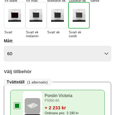
Vit blank
Vit matt
Mörkbrun ek
Ljusbrun ek
Valnöt
Svart
Svart ek
Svart ek
Svart ek
melamin
rustik
Mått:
Välj tillbehör
Tvättställ
(1 alternativ)
Porslin Victoria
P5060-4A
+ 2 233 kr
Ordinarie pris: 3 190 kr