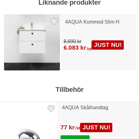
Liknande produkter
4AQUA Kommod Slim H
8.690 kr
JUST NU!
6.083 kr
/st
Tillbehör
4AQUA Skålhandtag
77 kr
JUST NU!
/st