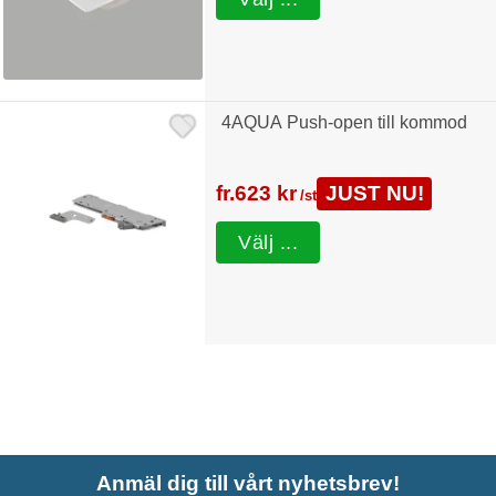
4AQUA Push-open till kommod
fr.
623 kr
JUST NU!
/st
Välj ...
Anmäl dig till vårt nyhetsbrev!