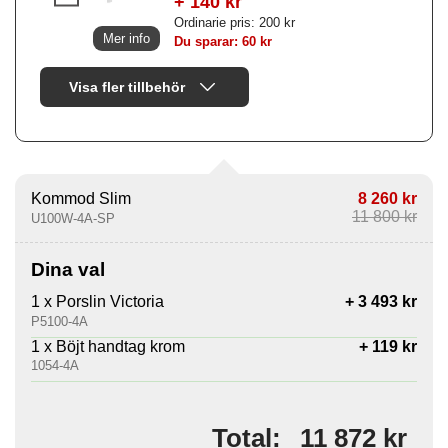
+ 140 kr
Ordinarie pris: 200 kr
Mer info
Du sparar: 60 kr
Visa fler tillbehör
Kommod Slim
8 260 kr
11 800 kr
U100W-4A-SP
Dina val
1 x Porslin Victoria
+ 3 493 kr
P5100-4A
1 x Böjt handtag krom
+ 119 kr
1054-4A
11 872 kr