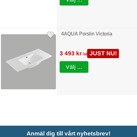
4AQUA Porslin Victoria
3 493 kr
JUST NU!
/st
Välj ...
Anmäl dig till vårt nyhetsbrev!