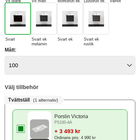
Vit blank
Vit matt
Mörkbrun ek
Ljusbrun ek
Valnöt
Svart
Svart ek
Svart ek
Svart ek
melamin
rustik
Mått:
Välj tillbehör
Tvättställ
(1 alternativ)
Porslin Victoria
P5100-4A
+ 3 493 kr
Ordinarie pris: 4 990 kr