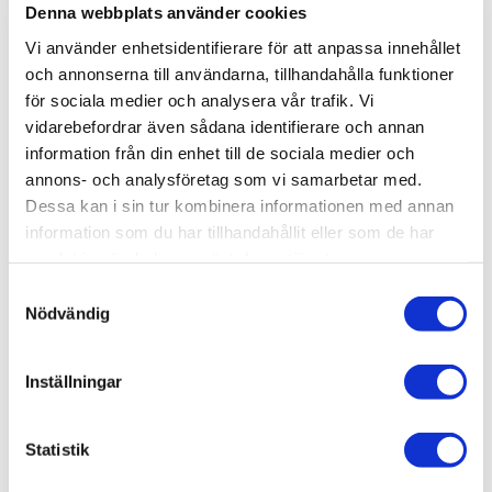
Denna webbplats använder cookies
Stän
Produktbeskrivning
Vi använder enhetsidentifierare för att anpassa innehållet
och annonserna till användarna, tillhandahålla funktioner
Detta är en beställningsvara. Se förväntad leveranstid (i
för sociala medier och analysera vår trafik. Vi
arbetsdagar), men kom ihåg att det kan ta längre tid.
vidarebefordrar även sådana identifierare och annan
information från din enhet till de sociala medier och
Obs!
Komplettera med tvättställ i porslin, handtag, push
annons- och analysföretag som vi samarbetar med.
to open funktion till lådorna, lådbelysning, el-uttag,
Dessa kan i sin tur kombinera informationen med annan
lådmatta och lådindelning till nedre låda.
information som du har tillhandahållit eller som de har
En liten men viktig detalj. Ett riktigt bra badrum ska ge
samlat in när du har använt deras tjänster.
känslan av kvalitet och trygghet. 4Aqua`s produkter har
impregnerad mdf i både fronter och stommar och är
Samtyckesval
tillverkade av material och ingående komponenter av
Nödvändig
högsta kvalitet, därför ger 4Aqua dig alltid 10 års
fuktgaranti och 25 års garanti på gångjärn och lådskenor.
Inställningar
Statistik
Produktinformation