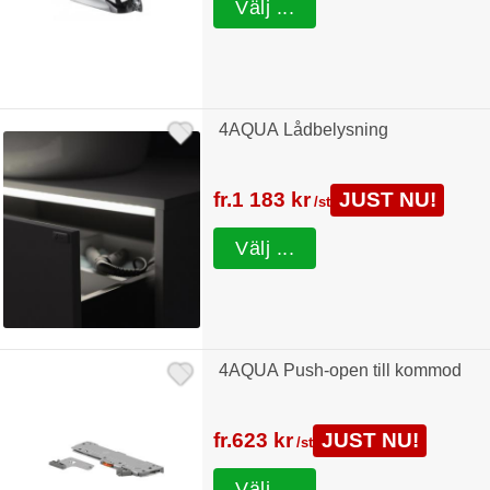
Välj ...
4AQUA Lådbelysning
fr.
1 183 kr
JUST NU!
/st
Välj ...
4AQUA Push-open till kommod
fr.
623 kr
JUST NU!
/st
Välj ...