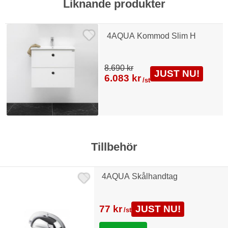
Liknande produkter
4AQUA Kommod Slim H
8.690 kr
JUST NU!
6.083 kr
/st
Tillbehör
4AQUA Skålhandtag
77 kr
JUST NU!
/st