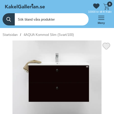
0
10000 kr till fri frakt
Meny
Startsidan
4AQUA Kommod Slim (Svart/100)