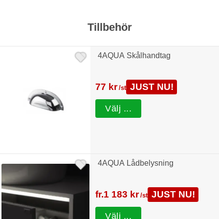
Tillbehör
4AQUA Skålhandtag
77 kr
JUST NU!
/st
Välj ...
4AQUA Lådbelysning
fr.
1 183 kr
JUST NU!
/st
Välj ...