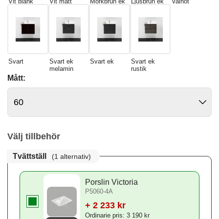
Vit blank
Vit matt
Mörkbrun ek
Ljusbrun ek
Valnöt
Svart
Svart ek
Svart ek
Svart ek
melamin
rustik
Mått:
Välj tillbehör
Tvättställ
(1 alternativ)
Porslin Victoria
P5060-4A
+ 2 233 kr
Ordinarie pris: 3 190 kr