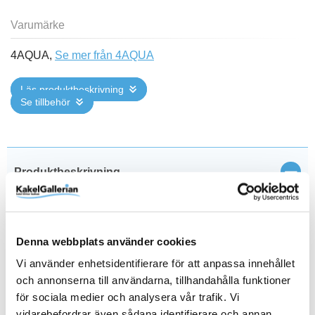
Varumärke
4AQUA,
Se mer från 4AQUA
Läs produktbeskrivning
Se tillbehör
Stän
Produktbeskrivning
Detta är en beställningsvara. Se förväntad leveranstid (i
arbetsdagar), men kom ihåg att det kan ta längre tid.
Denna webbplats använder cookies
Obs!
Komplettera med tvättställ i porslin, handtag, push
Vi använder enhetsidentifierare för att anpassa innehållet
to open funktion till lådorna, lådbelysning, el-uttag,
och annonserna till användarna, tillhandahålla funktioner
lådmatta och lådindelning till nedre låda.
för sociala medier och analysera vår trafik. Vi
En liten men viktig detalj. Ett riktigt bra badrum ska ge
vidarebefordrar även sådana identifierare och annan