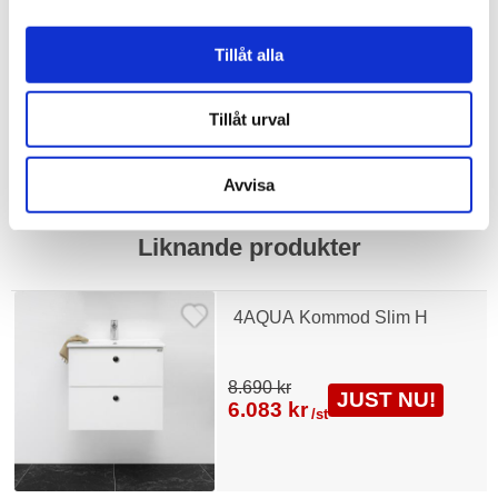
Bad & kök / Badrum / Badrumsmöbler /
Tillbehör badr
umsmöbler
Tillåt alla
Bad & kök / Badrum /
Badrumstillbehör
Visa fler
(3 mer)
Tillåt urval
Avvisa
Liknande produkter
4AQUA Kommod Slim H
8.690 kr
JUST NU!
6.083 kr
/st