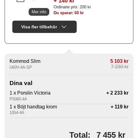
+ 140 kr
Ordinarie pris: 200 kr
Mer info
Du sparar: 60 kr
Visa fler tillbehör
Kommod Slim
5 103 kr
7 290 kr
U60V-4A-SP
Dina val
1 x Porslin Victoria
+ 2 233 kr
P5060-4A
1 x Böjt handtag krom
+ 119 kr
1054-4A
7 455 kr