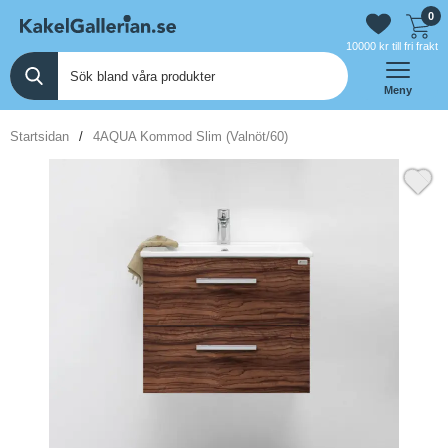
0
10000 kr till fri frakt
Meny
Startsidan
4AQUA Kommod Slim (Valnöt/60)