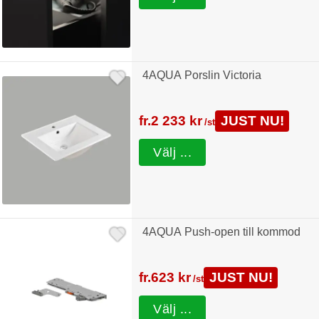
4AQUA Porslin Victoria
fr.
2 233 kr
JUST NU!
/st
Välj ...
4AQUA Push-open till kommod
fr.
623 kr
JUST NU!
/st
Välj ...