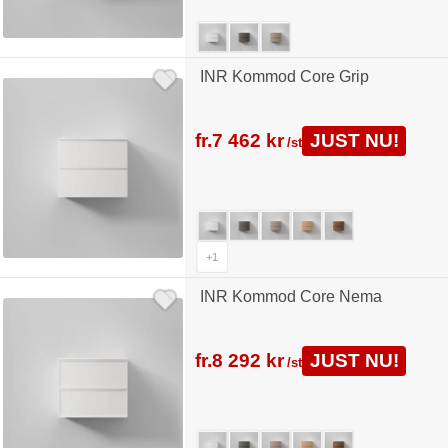
INR Kommod Core Grip
fr.
7 462 kr
JUST NU!
/st
+1
INR Kommod Core Nema
fr.
8 292 kr
JUST NU!
/st