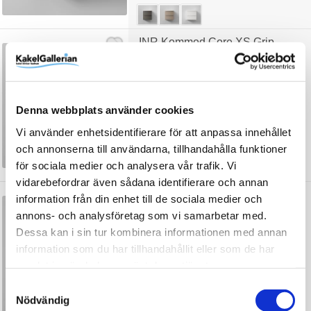
INR Kommod Core XS Grip
fr.
6 632 kr
JUST NU!
/st
Denna webbplats använder cookies
Vi använder enhetsidentifierare för att anpassa innehållet
och annonserna till användarna, tillhandahålla funktioner
för sociala medier och analysera vår trafik. Vi
+1
vidarebefordrar även sådana identifierare och annan
INR Kommod Core XS Nema
information från din enhet till de sociala medier och
annons- och analysföretag som vi samarbetar med.
Dessa kan i sin tur kombinera informationen med annan
fr.
7 462 kr
JUST NU!
/st
information som du har tillhandahållit eller som de har
samlat in när du har använt deras tjänster.
Samtyckesval
Nödvändig