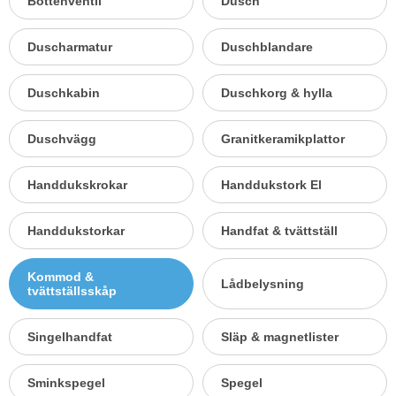
Bottenventil
Dusch
Duscharmatur
Duschblandare
Duschkabin
Duschkorg & hylla
Duschvägg
Granitkeramikplattor
Handdukskrokar
Handdukstork El
Handdukstorkar
Handfat & tvättställ
Kommod &
Lådbelysning
tvättställsskåp
Singelhandfat
Släp & magnetlister
Sminkspegel
Spegel