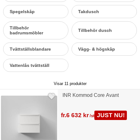
Spegelskåp
Takdusch
Tillbehör
Tillbehör dusch
badrumsmöbler
Tvättställsblandare
Vägg- & högskåp
Vattenlås tvättställ
Visar
11
produkter
INR Kommod Core Avant
fr.
6 632 kr
JUST NU!
/st