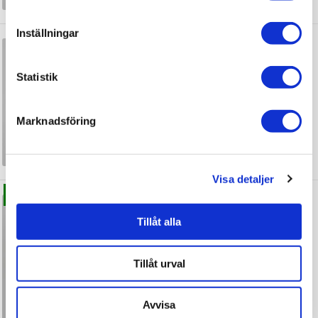
+1
Inställningar
INR Kommod Core XS Solid
Statistik
fr.
4 972 kr
JUST NU!
/st
Marknadsföring
Visa detaljer
INR Kommod Terra Carve
Fri frakt
Tillåt alla
fr.
14 102 kr
JUST NU!
/st
Tillåt urval
Avvisa