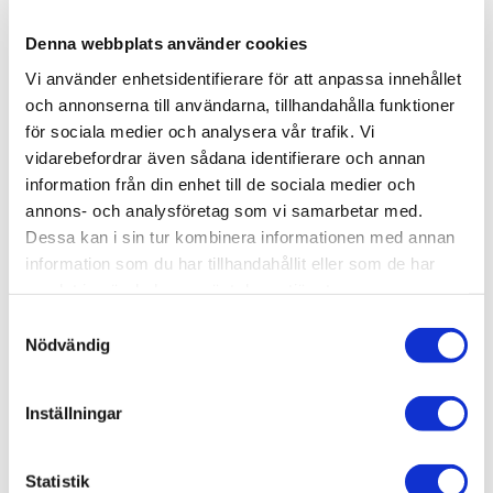
Diameter (mm)
110 mm
EAN
7340127131571
Denna webbplats använder cookies
Höjd (mm)
RSK
Varumärke
130 mm
82-90919
Artwood
Vi använder enhetsidentifierare för att anpassa innehållet
Visa fler
(3 mer)
och annonserna till användarna, tillhandahålla funktioner
för sociala medier och analysera vår trafik. Vi
SKU / artikelnummer:
82-90919-AW
vidarebefordrar även sådana identifierare och annan
information från din enhet till de sociala medier och
annons- och analysföretag som vi samarbetar med.
Relaterade kategorier
Dessa kan i sin tur kombinera informationen med annan
information som du har tillhandahållit eller som de har
samlat in när du har använt deras tjänster.
Varumärken /
Artwood
Samtyckesval
Hem & inredning / Belysning / Dekorationsbelysning /
Nödvändig
Ljusstakar & ljushållare
Hem & inredning / Inredning /
Ljusstakar & lyktor
Inställningar
Hem & inredning / Belysning /
Dekorationsbelysning
Hem & inredning /
Inredning
Statistik