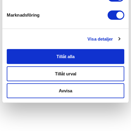
Visa fler
(1 mer)
Marknadsföring
Liknande produkter
Visa detaljer
Artwood Tealight Ljushållare
Tillåt alla
438 kr
Tillåt urval
JUST NU!
372 kr
/st
Avvisa