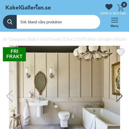
0
10000 kr till fri frakt
Meny
undel Cleargreen Badkar med Paneler, Enkel 170x70 (Matt vit/Ingen sidopanel,
FRI
FRAKT