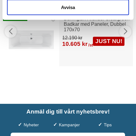
Avvisa
Fri frakt
Burlington Arundel Cleargreen
Badkar med Paneler, Dubbel
170x70
12.190 kr
JUST NU!
10.605 kr
/st
Anmäl dig till vårt nyhetsbrev!
Nyheter
Kampanjer
Tips