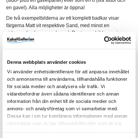
(sido- plus en gavelpanel) eller som en ö (två sidor och
en gavel). Alla möjligheter är öppna!
De två exempelbilderna av ett komplett badkar visar
färgerna Matt vit respektive Sand, med minst en
sidopanel och en gavelpanel. Resten av bilderna visar
enbart panelernas utseende.
Taps can be mounted on the ledge behind the overflow
hole. Tap holes can be drilled on site. Overflow holes are
predrilled. Supplied with bath feets.
Denna webbplats använder cookies
Vi använder enhetsidentifierare för att anpassa innehållet
och annonserna till användarna, tillhandahålla funktioner
för sociala medier och analysera vår trafik. Vi
Produktinformation
vidarebefordrar även sådana identifierare och annan
information från din enhet till de sociala medier och
Art.Nr
E28 + E25EW
annons- och analysföretag som vi samarbetar med.
Dessa kan i sin tur kombinera informationen med annan
Bredd (mm)
700 mm
information som du har tillhandahållit eller som de har
Djup (mm)
440 mm
samlat in när du har använt deras tjänster.