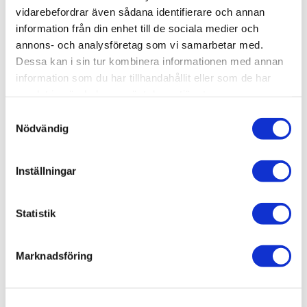
vidarebefordrar även sådana identifierare och annan
Varumärke
Duschbyggarna
information från din enhet till de sociala medier och
annons- och analysföretag som vi samarbetar med.
Dessa kan i sin tur kombinera informationen med annan
SKU / artikelnummer:
B231-100DO-DB
information som du har tillhandahållit eller som de har
samlat in när du har använt deras tjänster.
Dokument
Samtyckesval
Nödvändig
Duschbyggarna/SQARP/Storleksguide (sv) B231-100DO-
DB-1.pdf
Duschbyggarna/SQARP/Skötselråd (sv) B231-100DO-DB-
2.pdf
Inställningar
Duschbyggarna/SQARP/Monteringsanvisning (sv) B231-
100DO-DB-3.pdf
Statistik
Relaterade kategorier
Marknadsföring
Varumärken /
Duschbyggarna
Bad & kök / Badrum /
Dusch