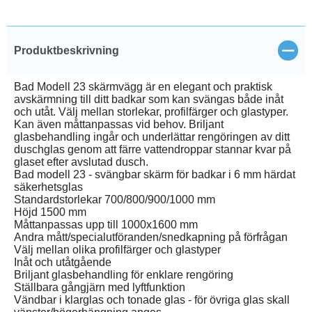
Stän
Produktbeskrivning
Bad Modell 23 skärmvägg är en elegant och praktisk
avskärmning till ditt badkar som kan svängas både inåt
och utåt. Välj mellan storlekar, profilfärger och glastyper.
Kan även måttanpassas vid behov. Briljant
glasbehandling ingår och underlättar rengöringen av ditt
duschglas genom att färre vattendroppar stannar kvar på
glaset efter avslutad dusch.
Bad modell 23 - svängbar skärm för badkar i 6 mm härdat
säkerhetsglas
Standardstorlekar 700/800/900/1000 mm
Höjd 1500 mm
Måttanpassas upp till 1000x1600 mm
Andra mått/specialutföranden/snedkapning på förfrågan
Välj mellan olika profilfärger och glastyper
Inåt och utåtgående
Briljant glasbehandling för enklare rengöring
Ställbara gångjärn med lyftfunktion
Vändbar i klarglas och tonade glas - för övriga glas skall