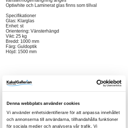
vänster/högerhängning anges
Optiwhite och Laminerat glas finns som tillval
Specifikationer
Glas: Klarglas
Enhet: st
Orientering: Vänsterhängd
Vikt: 25 kg
Bredd: 1000 mm
Färg: Guldoptik
Höjd: 1500 mm
Produktinformation
Art.Nr
B231-100DO
Denna webbplats använder cookies
Bredd (mm)
1000 mm
Vi använder enhetsidentifierare för att anpassa innehållet
Färg
Guldoptik
och annonserna till användarna, tillhandahålla funktioner
för sociala medier och analysera vår trafik. Vi
Höjd (mm)
1500 mm