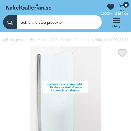
0
10000 kr till fri frakt
Meny
na Badkarsvägg Bad Modell 23 Svängbar (Guldoptik & Klarglas/1000x1500/