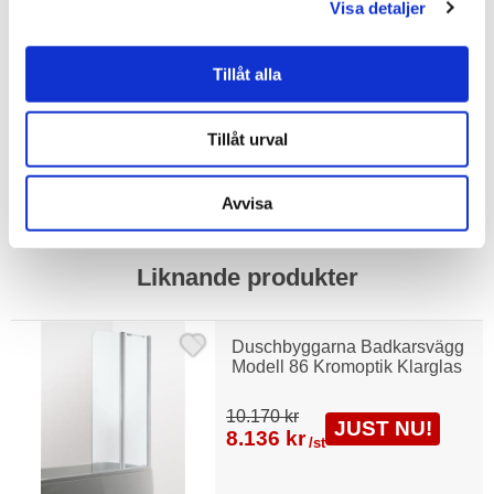
Visa detaljer
Bad & kök / Badrum / Dusch /
Badkarsvägg
Bad & kök / Badrum / Badkar /
Tillbehör badkar
Tillåt alla
Bad & kök
Tillåt urval
Visa fler
(1 mer)
Avvisa
Liknande produkter
Duschbyggarna Badkarsvägg
Modell 86 Kromoptik Klarglas
10.170 kr
JUST NU!
8.136 kr
/st