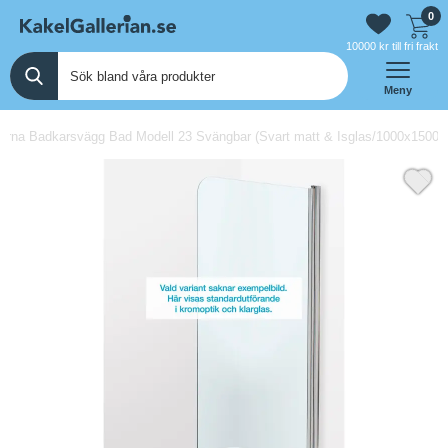
0
10000 kr till fri frakt
Meny
rna Badkarsvägg Bad Modell 23 Svängbar (Svart matt & Isglas/1000x1500/