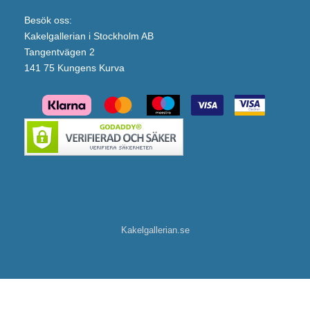
Besök oss:
Kakelgallerian i Stockholm AB
Tangentvägen 2
141 75 Kungens Kurva
Kakelgallerian.se
Duschbyggarna Badkarsvägg Bad Modell 23 Svängbar (Svart matt & Isglas/1000x1500/Högerhängd)