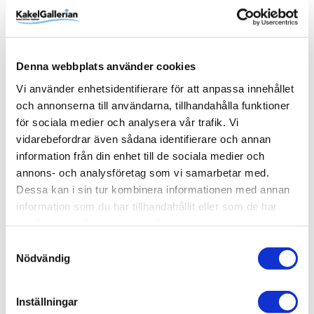
Optiwhite och Laminerat glas finns som tillval
Specifikationer
Glas: Isglas
Enhet: st
Orientering: Högerhängd
Denna webbplats använder cookies
Vikt: 25 kg
Vi använder enhetsidentifierare för att anpassa innehållet
Bredd: 1000 mm
Färg: Svart matt
och annonserna till användarna, tillhandahålla funktioner
Höjd: 1500 mm
för sociala medier och analysera vår trafik. Vi
vidarebefordrar även sådana identifierare och annan
information från din enhet till de sociala medier och
annons- och analysföretag som vi samarbetar med.
Produktinformation
Dessa kan i sin tur kombinera informationen med annan
information som du har tillhandahållit eller som de har
Art.Nr
B234-100SVH
samlat in när du har använt deras tjänster.
Samtyckesval
Bredd (mm)
1000 mm
Nödvändig
Färg
Svart matt
Höjd (mm)
1500 mm
Inställningar