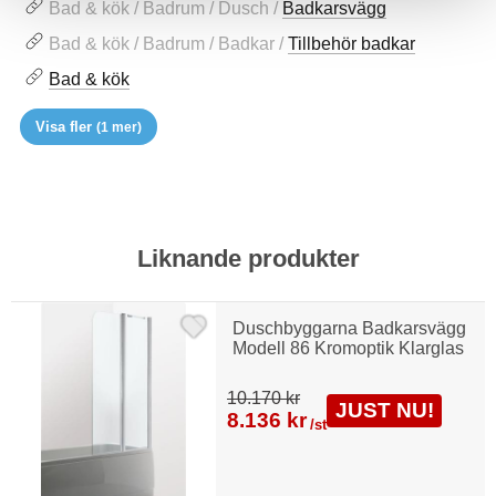
Bad & kök / Badrum / Dusch /
Badkarsvägg
Bad & kök / Badrum / Badkar /
Tillbehör badkar
Bad & kök
Visa fler
(1 mer)
Liknande produkter
Duschbyggarna Badkarsvägg
Modell 86 Kromoptik Klarglas
10.170 kr
JUST NU!
8.136 kr
/st