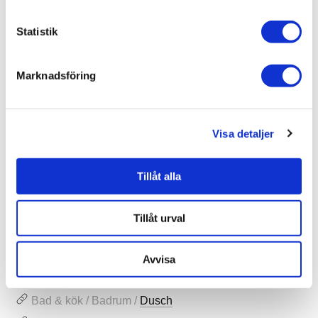
Varumärke
Duschbyggarna
Statistik
SKU / artikelnummer:
B234-100SVH-DB
Marknadsföring
Dokument
Duschbyggarna/SQARP/Storleksguide (sv) B234-100SVH-
Visa detaljer
DB-1.pdf
Duschbyggarna/SQARP/Skötselråd (sv) B234-100SVH-DB-
2.pdf
Duschbyggarna/SQARP/Monteringsanvisning (sv) B234-
Tillåt alla
100SVH-DB-3.pdf
Tillåt urval
Relaterade kategorier
Avvisa
Varumärken /
Duschbyggarna
Bad & kök / Badrum /
Dusch