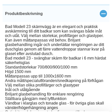
Stän
Produktbeskrivning
Bad Modell 23 skärmvägg är en elegant och praktisk
avskärmning till ditt badkar som kan svängas både inåt
och utåt. Välj mellan storlekar, profilfärger och glastyper.
Kan även måttanpassas vid behov. Briljant
glasbehandling ingår och underlättar rengöringen av ditt
duschglas genom att färre vattendroppar stannar kvar på
glaset efter avslutad dusch.
Bad modell 23 - svängbar skärm för badkar i 6 mm härdat
säkerhetsglas
Standardstorlekar 700/800/900/1000 mm
Höjd 1500 mm
Måttanpassas upp till 1000x1600 mm
Andra mått/specialutföranden/snedkapning på förfrågan
Välj mellan olika profilfärger och glastyper
Inåt och utåtgående
Briljant glasbehandling för enklare rengöring
Ställbara gångjärn med lyftfunktion
Vändbar i klarglas och tonade glas - för övriga glas skall
vänster/högerhängning anges