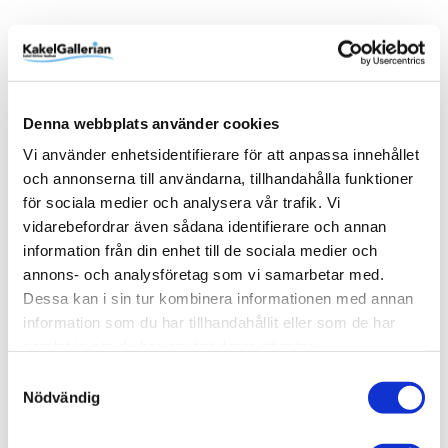
Produktinformation
Denna webbplats använder cookies
Art.Nr
82-91719
Vi använder enhetsidentifierare för att anpassa innehållet
Bredd (mm)
255 mm
och annonserna till användarna, tillhandahålla funktioner
för sociala medier och analysera vår trafik. Vi
Djup (mm)
270 mm
vidarebefordrar även sådana identifierare och annan
EAN
Höjd (mm)
RSK
Varumärke
7340127131663
370 mm
82-91719
Artwood
information från din enhet till de sociala medier och
Visa fler
(4 mer)
annons- och analysföretag som vi samarbetar med.
Dessa kan i sin tur kombinera informationen med annan
SKU / artikelnummer:
82-91719-AW
information som du har tillhandahållit eller som de har
samlat in när du har använt deras tjänster.
Samtyckesval
Relaterade kategorier
Nödvändig
Varumärken /
Artwood