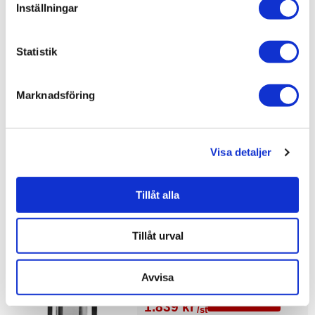
Inställningar
Hem & inredning / Belysning / Dekorationsbelysning /
Ljusstakar & ljushållare
Hem & inredning / Inredning /
Ljusstakar & lyktor
Statistik
Hem & inredning /
Inredning
Hem & inredning /
Belysning
Marknadsföring
Visa fler
(1 mer)
Visa detaljer
Tillåt alla
Liknande produkter
Tillåt urval
Artwood Verano Lykta
Avvisa
2.163 kr
JUST NU!
1.839 kr
/st