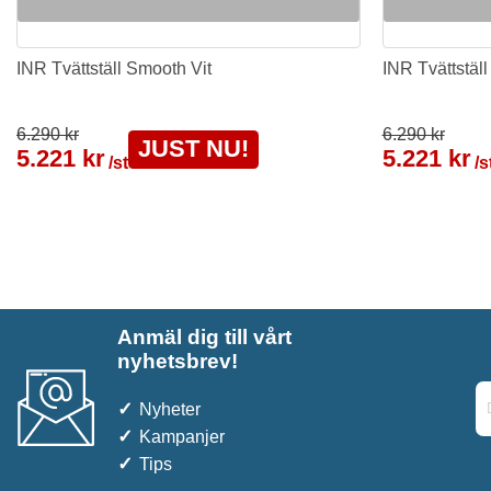
INR Tvättställ Smooth Vit
INR Tvättställ
6.290 kr
6.290 kr
JUST NU!
5.221 kr
5.221 kr
/st
/s
Anmäl dig till vårt
nyhetsbrev!
Nyheter
Kampanjer
Tips