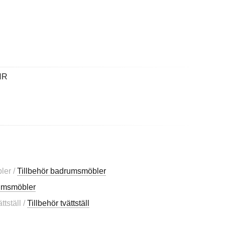
NR
ler /
Tillbehör badrumsmöbler
rumsmöbler
tställ /
Tillbehör tvättställ