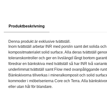
Produktbeskrivning
Denna produkt är exklusive tvättställ.
Inom tvättställ arbetar INR med porslin samt det solida och 
kompositmaterialet solid surface. Alla deras tvättställ ge
toleranskontroller och ger en livslängd långt bortom garant
föredrar en bänkskiva med tvättställ så har INR två varian
underlimmat tvättställ samt Flow med ovanpåliggande runt t
Bänkskivorna tillverkas i mineralkomposit och solid surfac
kommoder i möbelserierna Core och Terra. Alla bänkskivor
eller utan hål för blandare.