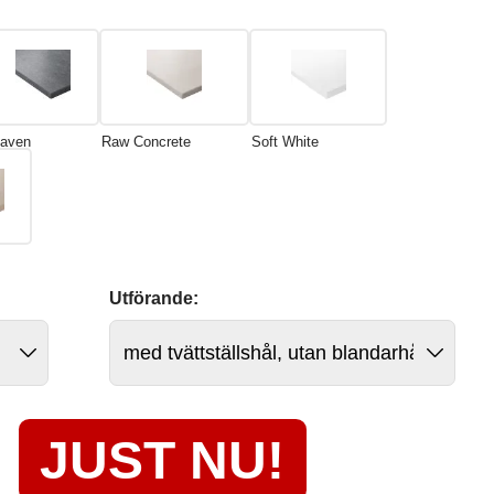
aven
Raw Concrete
Soft White
Utförande:
JUST NU!