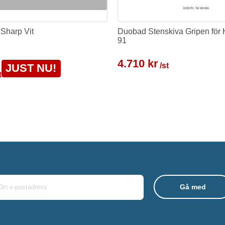
 Sharp Vit
Duobad Stenskiva Gripen för
91
4.710 kr
/st
JUST NU!
t