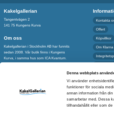
Kakelgallerian
Informat
Tangentvägen 2
Kontakta o
141 75 Kungens Kurva
Offert
Om oss
Köpvillkor
Kakelgallerian i Stockholm AB har funnits
Om Klarna
sedan 2008. Vår butik finns i Kungens
Integritetsp
Kurva, i samma hus som ICA Kvantum.
För maximal service har vi även en
Recension
webbshop som levererar varor till hela
Denna webbplats använde
Sverige.
Vi använder enhetsidentifie
Kakelgallerian står för Design &
funktioner för sociala medi
Inspiration och vi hoppas att alla som
annan information från din
kommer till vår butik eller besöker vår
samarbetar med. Dessa kan
webbshop ska bli inspirerade till nya och
spännande idéer.
tillhandahållit eller som d