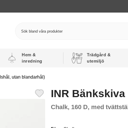
Hem &
Trädgård &
inredning
utemiljö
shål, utan blandarhål)
INR Bänkskiva
Chalk, 160 D, med tvättstä