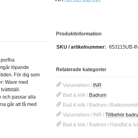
Produktinformation
SKU / artikelnummer:
653115UB-I
porfria
nomgår löpande
Relaterade kategorier
itiden. För dig som
ter: Wave med
Varumärken /
INR
vättställ.
Bad & kök /
Badrum
e och passar alla
na går att få med
Bad & kök / Badrum / Badrumsmöb
Varumärken / INR /
Tillbehör bad
Bad & kök / Badrum / Handfat & tvät