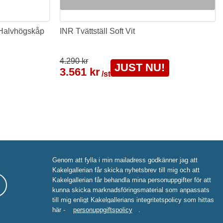
 Halvhögskåp
INR Tvättställ Soft Vit
4.290 kr
JUST NU!
3.561 kr
/st
Genom att fylla i min mailadress godkänner jag att
Kakelgallerian får skicka nyhetsbrev till mig och att
Kakelgallerian får behandla mina personuppgifter för att
kunna skicka marknadsföringsmaterial som anpassats
till mig enligt Kakelgallerians integritetspolicy som hittas
här -
personuppgiftspolicy
.