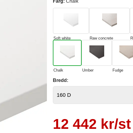
Färg:
Chalk
Soft white
Raw concrete
R
Chalk
Umber
Fudge
Bredd:
12 442 kr/st