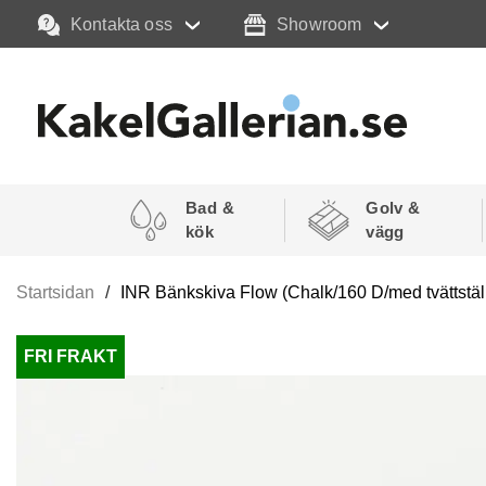
Kontakta oss
Showroom
Bad &
Golv &
kök
vägg
Startsidan
INR Bänkskiva Flow (Chalk/160 D/med tvättställ
FRI FRAKT