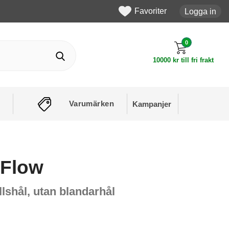
Favoriter
Logga in
0
10000 kr till fri frakt
Varumärken
Kampanjer
 Flow
llshål, utan blandarhål