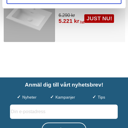
6.290 kr
JUST NU!
5.221 kr
/st
Anmäl dig till vårt nyhetsbrev!
Nyheter
Kampanjer
Tips