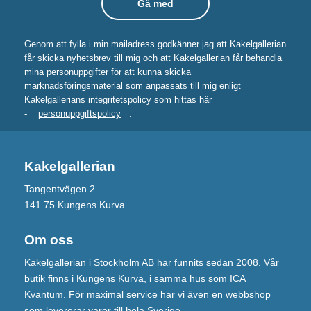
Genom att fylla i min mailadress godkänner jag att Kakelgallerian
får skicka nyhetsbrev till mig och att Kakelgallerian får behandla
mina personuppgifter för att kunna skicka
marknadsföringsmaterial som anpassats till mig enligt
Kakelgallerians integritetspolicy som hittas här
-
personuppgiftspolicy
.
Kakelgallerian
Tangentvägen 2
141 75 Kungens Kurva
Om oss
Kakelgallerian i Stockholm AB har funnits sedan 2008. Vår
butik finns i Kungens Kurva, i samma hus som ICA
Kvantum. För maximal service har vi även en webbshop
som levererar varor till hela Sverige.