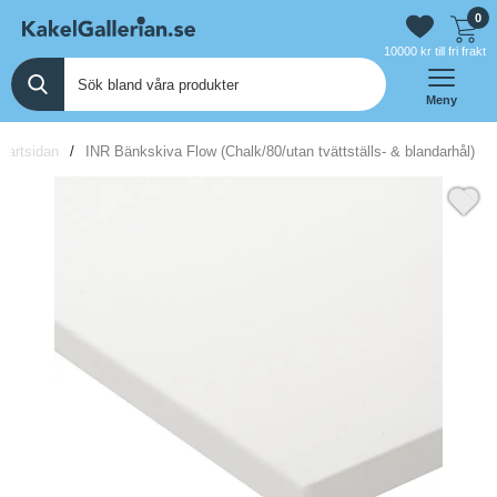
0
10000 kr till fri frakt
Meny
tartsidan
INR Bänkskiva Flow (Chalk/80/utan tvättställs- & blandarhål)