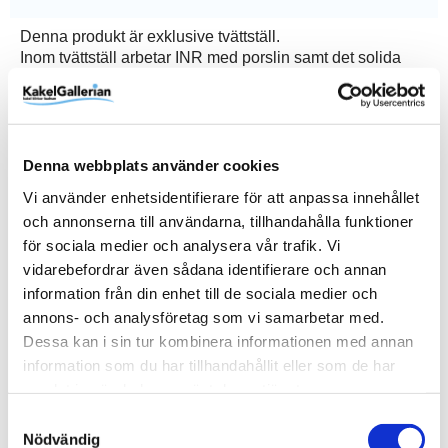
Denna produkt är exklusive tvättställ.
Inom tvättställ arbetar INR med porslin samt det solida
och porfria kompositmaterialet solid surface. Alla deras
tvättställ genomgår löpande toleranskontroller och ger en
livslängd långt bortom garantitiden. För dig som föredrar
en bänkskiva med tvättställ så har INR två varianter:
Denna webbplats använder cookies
Wave med underlimmat tvättställ samt Flow med
Vi använder enhetsidentifierare för att anpassa innehållet
ovanpåliggande runt tvättställ. Bänkskivorna tillverkas i
och annonserna till användarna, tillhandahålla funktioner
mineralkomposit och solid surface och passar alla
för sociala medier och analysera vår trafik. Vi
kommoder i möbelserierna Core och Terra. Alla
vidarebefordrar även sådana identifierare och annan
bänkskivorna går att få med eller utan hål för blandare.
information från din enhet till de sociala medier och
annons- och analysföretag som vi samarbetar med.
Dessa kan i sin tur kombinera informationen med annan
information som du har tillhandahållit eller som de har
Produktinformation
samlat in när du har använt deras tjänster.
SKU / artikelnummer:
652615UH-INR
Samtyckesval
Nödvändig