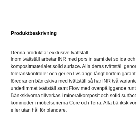
Produktbeskrivning
Denna produkt är exklusive tvättställ.
Inom tvättställ arbetar INR med porslin samt det solida och 
kompositmaterialet solid surface. Alla deras tvättställ ge
toleranskontroller och ger en livslängd långt bortom garant
föredrar en bänkskiva med tvättställ så har INR två varian
underlimmat tvättställ samt Flow med ovanpåliggande runt t
Bänkskivorna tillverkas i mineralkomposit och solid surfac
kommoder i möbelserierna Core och Terra. Alla bänkskivor
eller utan hål för blandare.