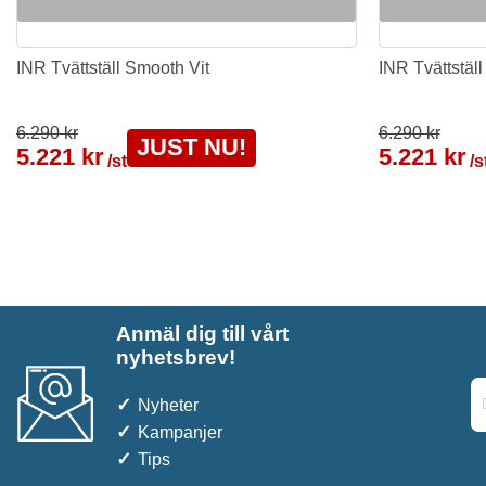
INR Tvättställ Smooth Vit
INR Tvättställ
6.290 kr
6.290 kr
JUST NU!
5.221 kr
5.221 kr
/st
/s
Anmäl dig till vårt
nyhetsbrev!
Nyheter
Kampanjer
Tips