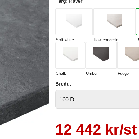
Färg:
Raven
Soft white
Raw concrete
R
Chalk
Umber
Fudge
Bredd:
12 442 kr/st