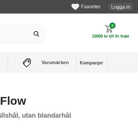
Favoriter
Logga in
0
10000 kr till fri frakt
Varumärken
Kampanjer
 Flow
llshål, utan blandarhål