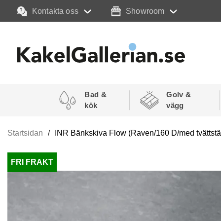
Kontakta oss
Showroom
Bad &
Golv &
kök
vägg
Startsidan
INR Bänkskiva Flow (Raven/160 D/med tvättstäl
FRI FRAKT