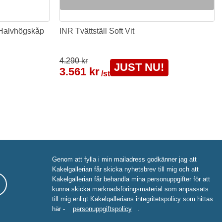
 Halvhögskåp
INR Tvättställ Soft Vit
4.290 kr
JUST NU!
3.561 kr
/st
Genom att fylla i min mailadress godkänner jag att
Kakelgallerian får skicka nyhetsbrev till mig och att
Kakelgallerian får behandla mina personuppgifter för att
kunna skicka marknadsföringsmaterial som anpassats
till mig enligt Kakelgallerians integritetspolicy som hittas
här -
personuppgiftspolicy
.