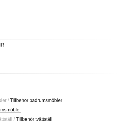
NR
ler /
Tillbehör badrumsmöbler
rumsmöbler
tställ /
Tillbehör tvättställ