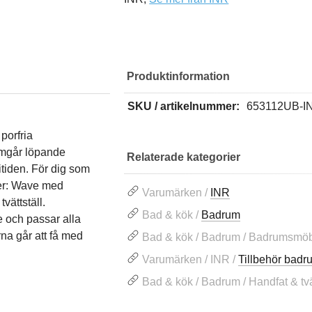
Produktinformation
SKU / artikelnummer:
653112UB-I
porfria
nomgår löpande
Relaterade kategorier
itiden. För dig som
ter: Wave med
Varumärken /
INR
vättställ.
Bad & kök /
Badrum
e och passar alla
na går att få med
Bad & kök / Badrum / Badrumsmöb
Varumärken / INR /
Tillbehör bad
Bad & kök / Badrum / Handfat & tvät