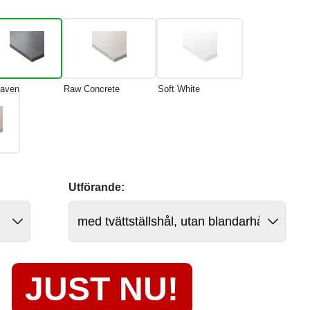
aven
Raw Concrete
Soft White
Utförande:
JUST NU!