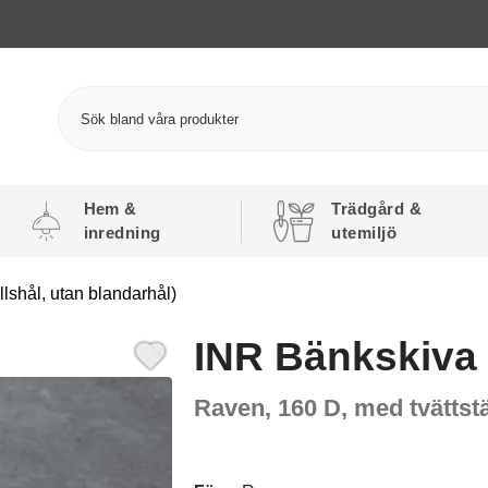
Hem &
Trädgård &
inredning
utemiljö
lshål, utan blandarhål)
INR Bänkskiva
Raven, 160 D, med tvättstä