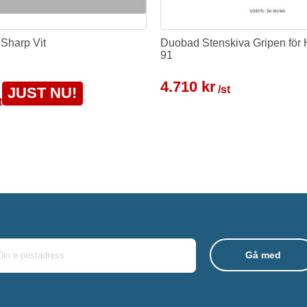
 Sharp Vit
Duobad Stenskiva Gripen för
91
4.710 kr
/st
JUST NU!
t