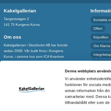
Kakelgallerian
Informat
Tangentvägen 2
Kontakta o
141 75 Kungens Kurva
Offert
Om oss
Köpvillkor
Kakelgallerian i Stockholm AB har funnits
Om Klarna
sedan 2008. Vår butik finns i Kungens
Integritetsp
Kurva, i samma hus som ICA Kvantum.
För maximal service har vi även en
Recension
webbshop som levererar varor till hela
Denna webbplats använde
Sverige.
Vi använder enhetsidentifie
Kakelgallerian står för Design &
funktioner för sociala medi
Inspiration och vi hoppas att alla som
annan information från din
kommer till vår butik eller besöker vår
samarbetar med. Dessa kan
webbshop ska bli inspirerade till nya och
spännande idéer.
tillhandahållit eller som d