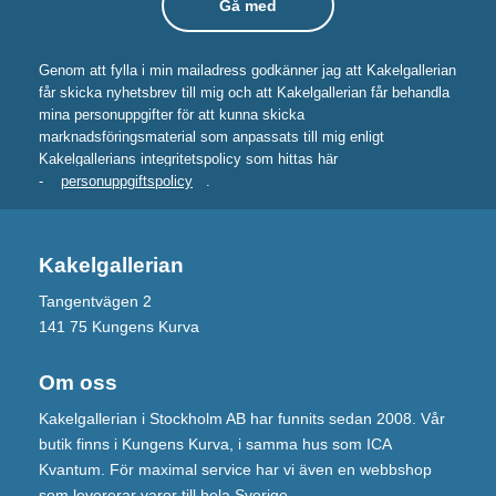
Genom att fylla i min mailadress godkänner jag att Kakelgallerian
får skicka nyhetsbrev till mig och att Kakelgallerian får behandla
mina personuppgifter för att kunna skicka
marknadsföringsmaterial som anpassats till mig enligt
Kakelgallerians integritetspolicy som hittas här
-
personuppgiftspolicy
.
Kakelgallerian
Tangentvägen 2
141 75 Kungens Kurva
Om oss
Kakelgallerian i Stockholm AB har funnits sedan 2008. Vår
butik finns i Kungens Kurva, i samma hus som ICA
Kvantum. För maximal service har vi även en webbshop
som levererar varor till hela Sverige.