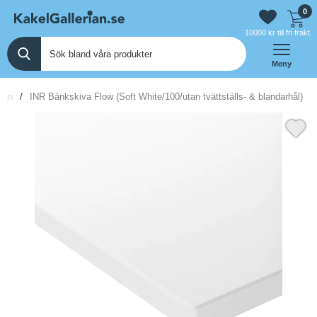
0
10000 kr till fri frakt
Meny
idan
INR Bänkskiva Flow (Soft White/100/utan tvättställs- & blandarhål)