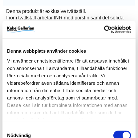
Denna produkt är exklusive tvättställ.
Inom tvättställ arbetar INR med porslin samt det solida
och porfria kompositmaterialet solid surface. Alla deras
tvättställ genomgår löpande toleranskontroller och ger en
livslängd långt bortom garantitiden. För dig som föredrar
en bänkskiva med tvättställ så har INR två varianter:
Denna webbplats använder cookies
Wave med underlimmat tvättställ samt Flow med
Vi använder enhetsidentifierare för att anpassa innehållet
ovanpåliggande runt tvättställ. Bänkskivorna tillverkas i
och annonserna till användarna, tillhandahålla funktioner
mineralkomposit och solid surface och passar alla
för sociala medier och analysera vår trafik. Vi
kommoder i möbelserierna Core och Terra. Alla
vidarebefordrar även sådana identifierare och annan
bänkskivorna går att få med eller utan hål för blandare.
information från din enhet till de sociala medier och
annons- och analysföretag som vi samarbetar med.
Dessa kan i sin tur kombinera informationen med annan
information som du har tillhandahållit eller som de har
Produktinformation
samlat in när du har använt deras tjänster.
SKU / artikelnummer:
652714UH-INR
Samtyckesval
Nödvändig