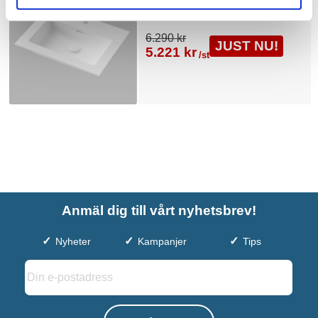
6.290 kr
JUST NU!
5.221 kr
/st
Anmäl dig till vårt nyhetsbrev!
Nyheter
Kampanjer
Tips