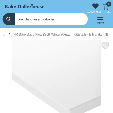
0
10000 kr till fri frakt
Meny
sidan
INR Bänkskiva Flow (Soft White/70/utan tvättställs- & blandarhål)