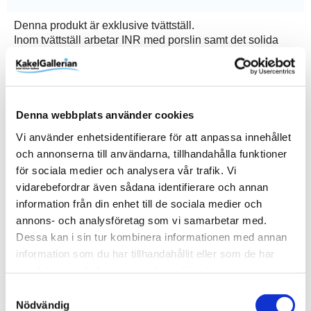
Denna produkt är exklusive tvättställ.
Inom tvättställ arbetar INR med porslin samt det solida
och porfria kompositmaterialet solid surface. Alla deras
tvättställ genomgår löpande toleranskontroller och ger en
livslängd långt bortom garantitiden. För dig som föredrar
en bänkskiva med tvättställ så har INR två varianter:
Denna webbplats använder cookies
Wave med underlimmat tvättställ samt Flow med
Vi använder enhetsidentifierare för att anpassa innehållet
ovanpåliggande runt tvättställ. Bänkskivorna tillverkas i
och annonserna till användarna, tillhandahålla funktioner
mineralkomposit och solid surface och passar alla
för sociala medier och analysera vår trafik. Vi
kommoder i möbelserierna Core och Terra. Alla
vidarebefordrar även sådana identifierare och annan
bänkskivorna går att få med eller utan hål för blandare.
information från din enhet till de sociala medier och
annons- och analysföretag som vi samarbetar med.
Dessa kan i sin tur kombinera informationen med annan
information som du har tillhandahållit eller som de har
Produktinformation
samlat in när du har använt deras tjänster.
SKU / artikelnummer:
652514UH-INR
Samtyckesval
Nödvändig