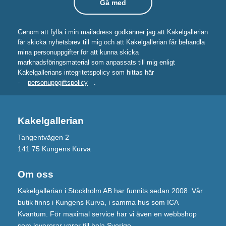
Genom att fylla i min mailadress godkänner jag att Kakelgallerian
får skicka nyhetsbrev till mig och att Kakelgallerian får behandla
mina personuppgifter för att kunna skicka
marknadsföringsmaterial som anpassats till mig enligt
Kakelgallerians integritetspolicy som hittas här
-
personuppgiftspolicy
.
Kakelgallerian
Tangentvägen 2
141 75 Kungens Kurva
Om oss
Kakelgallerian i Stockholm AB har funnits sedan 2008. Vår
butik finns i Kungens Kurva, i samma hus som ICA
Kvantum. För maximal service har vi även en webbshop
som levererar varor till hela Sverige.