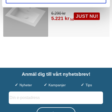
6.290 kr
JUST NU!
5.221 kr
/st
Anmäl dig till vårt nyhetsbrev!
Nyheter
Kampanjer
Tips