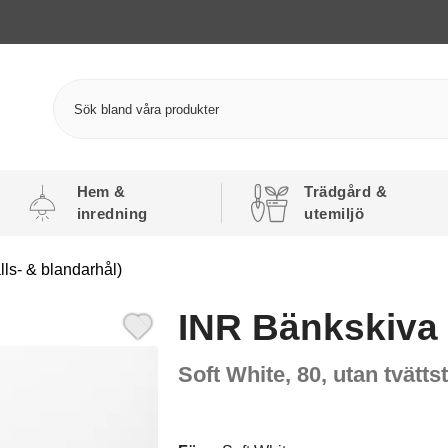
Hem &
Trädgård &
inredning
utemiljö
lls- & blandarhål)
INR Bänkskiva
Soft White, 80, utan tvätts