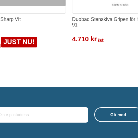
 Sharp Vit
Duobad Stenskiva Gripen för
91
4.710 kr
/st
JUST NU!
t