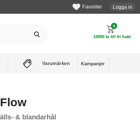
Favoriter
Logga in
0
10000 kr till fri frakt
Varumärken
Kampanjer
 Flow
tälls- & blandarhål