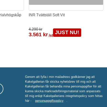
 Halvhögskåp
INR Tvättställ Soft Vit
4.290 kr
JUST NU!
3.561 kr
/st
Genom att fylla i min mailadress godkänner jag att
Kakelgallerian får skicka nyhetsbrev till mig och att
Kakelgallerian får behandla mina personuppgifter för att
kunna skicka marknadsföringsmaterial som anpassats
till mig enligt Kakelgallerians integritetspolicy som hittas
här -
personuppgiftspolicy
.