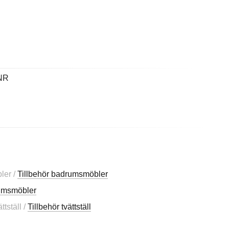
NR
ler /
Tillbehör badrumsmöbler
rumsmöbler
tställ /
Tillbehör tvättställ