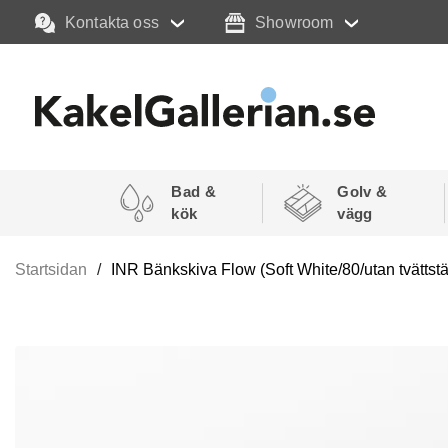
Kontakta oss
Showroom
Bad &
Golv &
kök
vägg
Startsidan
INR Bänkskiva Flow (Soft White/80/utan tvättstä