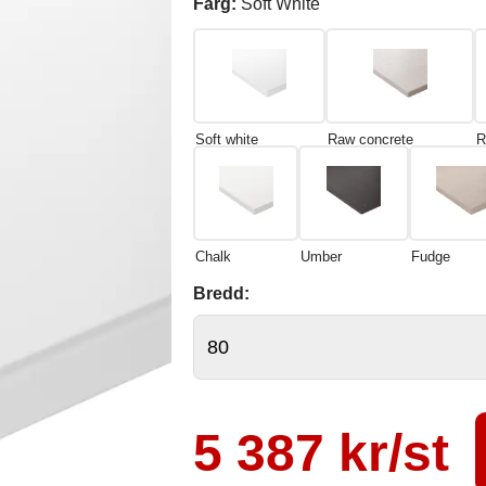
Färg:
Soft White
Soft white
Raw concrete
R
Chalk
Umber
Fudge
Bredd:
5 387 kr/st