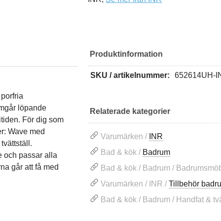
Produktinformation
SKU / artikelnummer:
652614UH-I
porfria
nomgår löpande
Relaterade kategorier
itiden. För dig som
ter: Wave med
Varumärken /
INR
vättställ.
Bad & kök /
Badrum
e och passar alla
na går att få med
Bad & kök / Badrum / Badrumsmöb
Varumärken / INR /
Tillbehör bad
Bad & kök / Badrum / Handfat & tvät