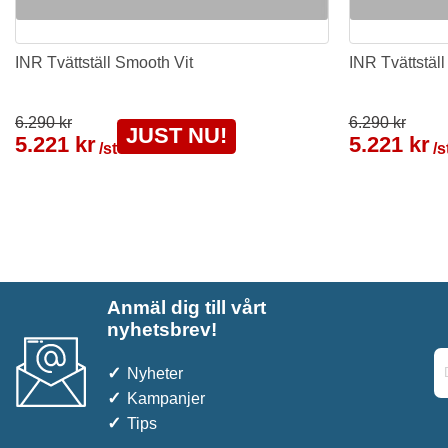
INR Tvättställ Smooth Vit
INR Tvättställ
6.290 kr
6.290 kr
JUST NU!
5.221 kr
5.221 kr
/st
/s
Anmäl dig till vårt
nyhetsbrev!
Nyheter
Kampanjer
Tips