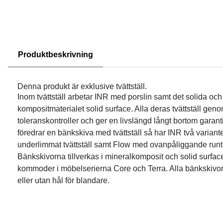
Produktbeskrivning
Denna produkt är exklusive tvättställ.
Inom tvättställ arbetar INR med porslin samt det solida och 
kompositmaterialet solid surface. Alla deras tvättställ ge
toleranskontroller och ger en livslängd långt bortom garant
föredrar en bänkskiva med tvättställ så har INR två varian
underlimmat tvättställ samt Flow med ovanpåliggande runt t
Bänkskivorna tillverkas i mineralkomposit och solid surfac
kommoder i möbelserierna Core och Terra. Alla bänkskivor
eller utan hål för blandare.