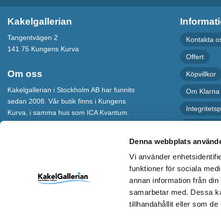
Kakelgallerian
Informat
Tangentvägen 2
Kontakta o
141 75 Kungens Kurva
Offert
Om oss
Köpvillkor
Kakelgallerian i Stockholm AB har funnits
Om Klarna
sedan 2008. Vår butik finns i Kungens
Integritetsp
Kurva, i samma hus som ICA Kvantum.
För maximal service har vi även en
Recension
webbshop som levererar varor till hela
Denna webbplats använde
Sverige.
Vi använder enhetsidentifie
Kakelgallerian står för Design &
funktioner för sociala medi
Inspiration och vi hoppas att alla som
annan information från din
kommer till vår butik eller besöker vår
samarbetar med. Dessa kan
webbshop ska bli inspirerade till nya och
spännande idéer.
tillhandahållit eller som d