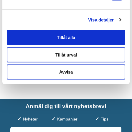
4AQUA Kommod Minimal med
Visa detaljer
lucka
2.990 kr
JUST NU!
Tillåt alla
2.093 kr
/st
Tillåt urval
Avvisa
Anmäl dig till vårt nyhetsbrev!
Nyheter
Kampanjer
Tips