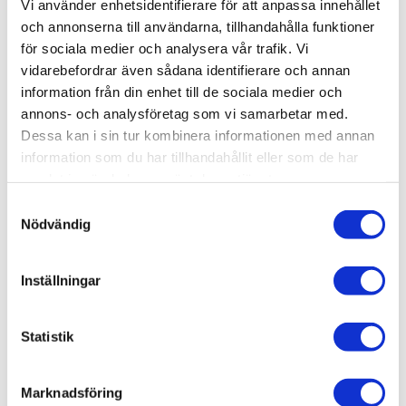
Vi använder enhetsidentifierare för att anpassa innehållet
Visa fler
(13 mer)
och annonserna till användarna, tillhandahålla funktioner
för sociala medier och analysera vår trafik. Vi
SKU / artikelnummer:
MK3L39-BB
vidarebefordrar även sådana identifierare och annan
information från din enhet till de sociala medier och
annons- och analysföretag som vi samarbetar med.
Relaterade kategorier
Dessa kan i sin tur kombinera informationen med annan
information som du har tillhandahållit eller som de har
Bad & kök / Badrum /
Badrumsmöbler
samlat in när du har använt deras tjänster.
Bad & kök / Badrum / Badrumsmöbler /
Kommod & tv
Samtyckesval
ättställsskåp
Nödvändig
Varumärken / Björbo Badrum /
Badrumsmöbler
Varumärken / Björbo Badrum / Badrumsmöbler /
Kom
Inställningar
mod & tvättställsskåp
Statistik
Marknadsföring
Liknande produkter