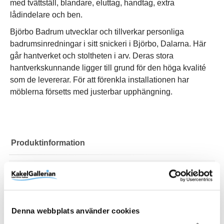
med tvättställ, blandare, eluttag, handtag, extra
lådindelare och ben.
Björbo Badrum utvecklar och tillverkar personliga
badrumsinredningar i sitt snickeri i Björbo, Dalarna. Här
går hantverket och stoltheten i arv. Deras stora
hantverkskunnande ligger till grund för den höga kvalité
som de levererar. För att förenkla installationen har
möblerna försetts med justerbar upphängning.
Produktinformation
Art.Nr
MK3L39
Belysning
Nej
Bredd (mm)
898 mm
Denna webbplats använder cookies
Djup (mm)
Eluttag
Färg
Front
Handtag
Höjd (mm)
Lucka/Låda
Material
Montering
Serie
Tvättställ
Typ
Varumärke
365 mm
Finns som tillval för nedre låda
Antracit
Linje
Ingår ej
572 mm
2 lådor
MDF
Monteras i vägg
Mejda
Se produktbeskrivning för info
Tvättställsskåp
Björbo Badrum