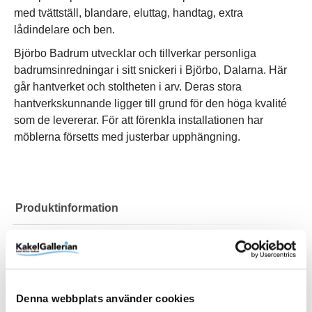
med tvättställ, blandare, eluttag, handtag, extra
lådindelare och ben.
Björbo Badrum utvecklar och tillverkar personliga
badrumsinredningar i sitt snickeri i Björbo, Dalarna. Här
går hantverket och stoltheten i arv. Deras stora
hantverkskunnande ligger till grund för den höga kvalité
som de levererar. För att förenkla installationen har
möblerna försetts med justerbar upphängning.
Produktinformation
Art.Nr
MK3136
Belysning
Nej
Bredd (mm)
598 mm
Denna webbplats använder cookies