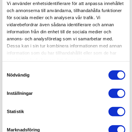
Djup (mm)
Eluttag
Färg
Front
Handtag
Höjd (mm)
Lucka/Låda
Material
Montering
Serie
Tvättställ
Typ
Varumärke
365 mm
Finns som tillval för nedre låda
Antracit
Ram M1
Ingår ej
572 mm
2 lådor
MDF
Monteras i vägg
Mejda
Se produktbeskrivning för info
Tvättställsskåp
Björbo Badrum
Vi använder enhetsidentifierare för att anpassa innehållet
Visa fler
(13 mer)
och annonserna till användarna, tillhandahålla funktioner
för sociala medier och analysera vår trafik. Vi
SKU / artikelnummer:
MK3136-BB
vidarebefordrar även sådana identifierare och annan
information från din enhet till de sociala medier och
annons- och analysföretag som vi samarbetar med.
Relaterade kategorier
Dessa kan i sin tur kombinera informationen med annan
information som du har tillhandahållit eller som de har
samlat in när du har använt deras tjänster.
Bad & kök / Badrum /
Badrumsmöbler
Samtyckesval
Bad & kök / Badrum / Badrumsmöbler /
Kommod & tv
ättställsskåp
Nödvändig
Varumärken / Björbo Badrum /
Badrumsmöbler
Inställningar
Varumärken / Björbo Badrum / Badrumsmöbler /
Kom
mod & tvättställsskåp
Statistik
Marknadsföring