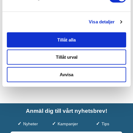
Liknande produkter
INR Kommod Core XS Nema
Visa detaljer
8.990 kr
Tillåt alla
JUST NU!
7.462 kr
/st
Tillåt urval
Avvisa
Anmäl dig till vårt nyhetsbrev!
Nyheter
Kampanjer
Tips