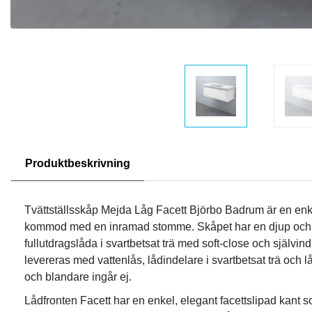
Produktbeskrivning
Tvättställsskåp Mejda Låg Facett Björbo Badrum är en enke
kommod med en inramad stomme. Skåpet har en djup och 
fullutdragslåda i svartbetsat trä med soft-close och själv
levereras med vattenlås, lådindelare i svartbetsat trä och lå
och blandare ingår ej.
Lådfronten Facett har en enkel, elegant facettslipad kant 