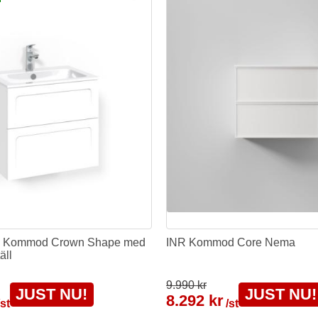
n Kommod Crown Shape med
INR Kommod Core Nema
äll
9.990 kr
JUST NU!
JUST NU!
8.292 kr
/st
/st