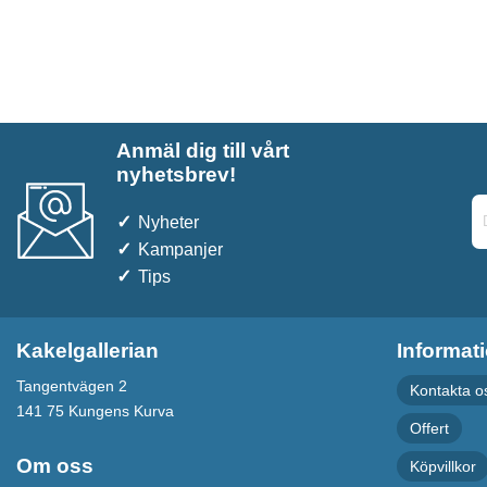
Anmäl dig till vårt
nyhetsbrev!
Nyheter
Kampanjer
Tips
Kakelgallerian
Informat
Tangentvägen 2
Kontakta o
141 75 Kungens Kurva
Offert
Om oss
Köpvillkor