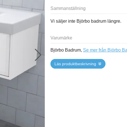
Sammanställning
Vi säljer inte Björbo badrum längre.
Varumärke
Björbo Badrum,
Se mer från Björbo B
Läs produktbeskrivning