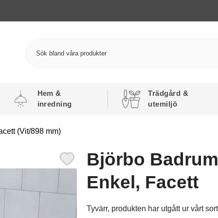
Hem &
Trädgård &
inredning
utemiljö
ett (Vit/898 mm)
Björbo Badru
Enkel, Facett
Tyvärr, produkten har utgått ur vårt sor