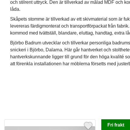
och stilrent uttryck. Den är tillverkad av målad MDF och 
låda.
Skåpets stomme är tillverkad av ett skivmaterial som är fuk
levereras färdigmonterat och transportförpackat från fabrik
kommod med tvättställ, blandare, eluttag, handtag, extra l
Björbo Badrum utvecklar och tillverkar personliga badrumsi
snickeri i Björbo, Dalarna. Här går hantverket och stolthete
hantverkskunnande ligger till grund för den höga kvalité so
att förenkla installationen har möblerna försetts med just
Fri frakt