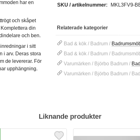
kommoden har en
SKU / artikelnummer:
MKL3FV9-B
ttrögt och skåpet
Relaterade kategorier
. Komplettera din
ådindelare och ben.
Bad & kök / Badrum /
Badrumsmöb
nredningar i sitt
n i arv. Deras stora
Bad & kök / Badrum / Badrumsmöb
m de levererar. För
Varumärken / Björbo Badrum /
Bad
erbar upphängning.
Varumärken / Björbo Badrum / Ba
Liknande produkter