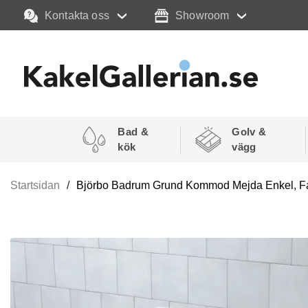
Kontakta oss
Showroom
Bad &
Golv &
kök
vägg
Startsidan
Björbo Badrum Grund Kommod Mejda Enkel, Fac