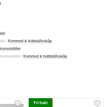
B
ler
ler /
Kommod & tvättställsskåp
rumsmöbler
drumsmöbler /
Kommod & tvättställsskåp
Fri frakt