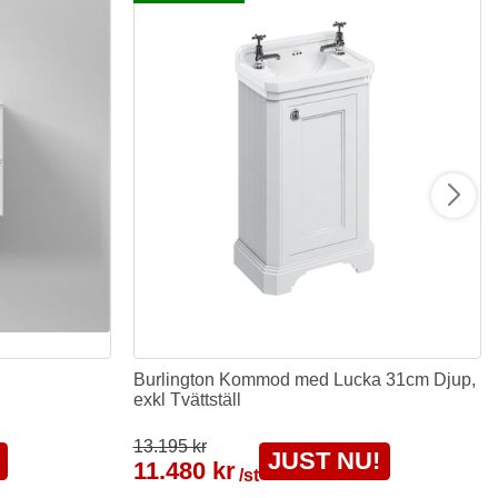
Burlington Kommod med Lucka 31cm Djup,
exkl Tvättställ
13.195 kr
JUST NU!
11.480 kr
/st