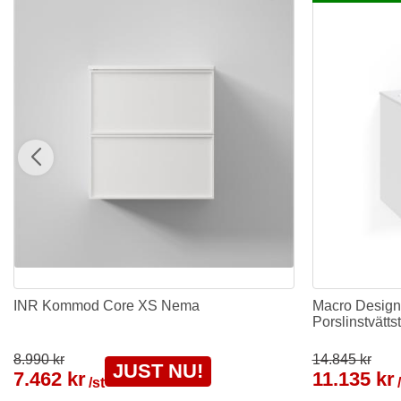
INR Kommod Core XS Nema
Macro Desig
Porslinstvättst
8.990 kr
14.845 kr
JUST NU!
7.462 kr
11.135 kr
/st