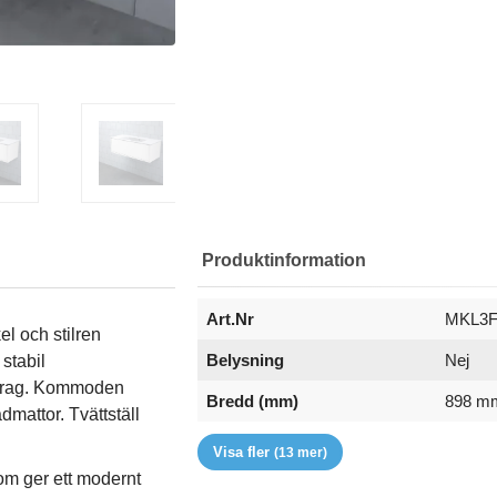
Produktinformation
Art.Nr
MKL3
l och stilren
Belysning
Nej
stabil
indrag. Kommoden
Bredd (mm)
898 m
dmattor. Tvättställ
Djup (mm)
Eluttag
Färg
Front
Handtag
Höjd (mm)
Lucka/Låda
Material
Montering
Serie
Tvättställ
Typ
Varumärke
365 m
Finns s
Vit
Facett
Ingår e
296 m
1 låda
MDF
Monter
Mejda
Se prod
Tvättst
Björbo
Visa fler
(13 mer)
som ger ett modernt