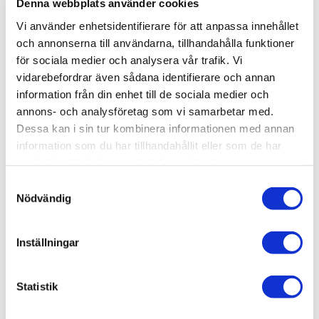
Denna webbplats använder cookies
Djup (mm)
170 mm
Vi använder enhetsidentifierare för att anpassa innehållet
Färg
Front
Höjd (mm)
Utförande
Varumärke
Antikvit
Harv
756 mm
Vänster
Björbo Badrum
och annonserna till användarna, tillhandahålla funktioner
Visa fler
(5 mer)
för sociala medier och analysera vår trafik. Vi
vidarebefordrar även sådana identifierare och annan
SKU / artikelnummer:
SVS4H1V-BB
information från din enhet till de sociala medier och
annons- och analysföretag som vi samarbetar med.
Dessa kan i sin tur kombinera informationen med annan
Relaterade kategorier
information som du har tillhandahållit eller som de har
samlat in när du har använt deras tjänster.
Bad & kök / Badrum /
Badrumsmöbler
Samtyckesval
Nödvändig
Bad & kök / Badrum / Badrumsmöbler /
Vägg- & högs
kåp
Varumärken / Björbo Badrum /
Badrumsmöbler
Inställningar
Varumärken / Björbo Badrum / Badrumsmöbler /
Vägg
- & högskåp
Statistik