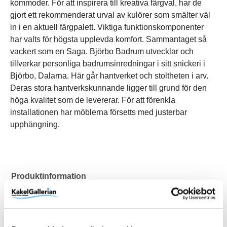
kommoder. För att inspirera till kreativa färgval, har de
gjort ett rekommenderat urval av kulörer som smälter väl
in i en aktuell färgpalett. Viktiga funktionskomponenter
har valts för högsta upplevda komfort. Sammantaget så
vackert som en Saga. Björbo Badrum utvecklar och
tillverkar personliga badrumsinredningar i sitt snickeri i
Björbo, Dalarna. Här går hantverket och stoltheten i arv.
Deras stora hantverkskunnande ligger till grund för den
höga kvalitet som de levererar. För att förenkla
installationen har möblerna försetts med justerbar
upphängning.
Produktinformation
Art.Nr
SVS4H1V
Bredd (mm)
460 mm