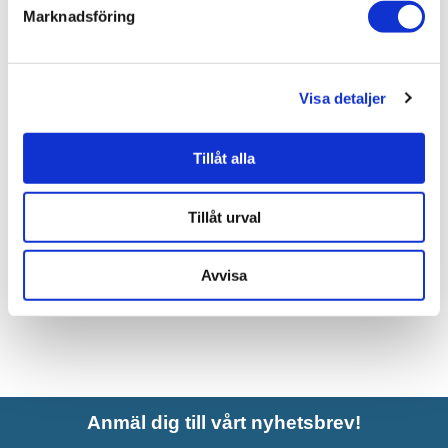
Marknadsföring
Liknande produkter
Visa detaljer
INR Högskåp Nema med
Hyllplan
Tillåt alla
10.290 kr
JUST NU!
8.541 kr
/st
Tillåt urval
Avvisa
Anmäl dig till vårt nyhetsbrev!