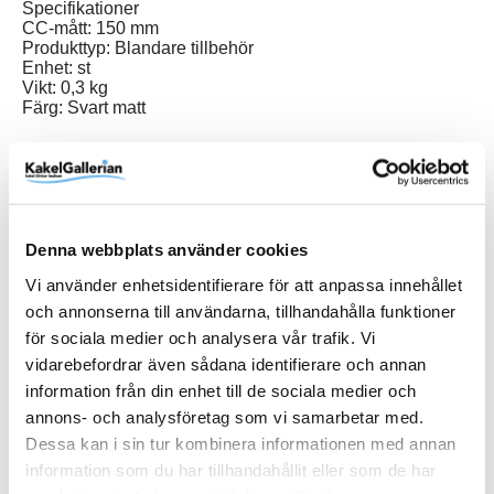
Specifikationer
CC-mått: 150 mm
Produkttyp: Blandare tillbehör
Enhet: st
Vikt: 0,3 kg
Färg: Svart matt
Produktinformation
Denna webbplats använder cookies
Art.Nr
07326NYP15-SV
Vi använder enhetsidentifierare för att anpassa innehållet
och annonserna till användarna, tillhandahålla funktioner
Färg
Svart matt
för sociala medier och analysera vår trafik. Vi
Varumärke
Duschbyggarna
vidarebefordrar även sådana identifierare och annan
information från din enhet till de sociala medier och
annons- och analysföretag som vi samarbetar med.
SKU / artikelnummer:
07326NYP15-SV-DB
Dessa kan i sin tur kombinera informationen med annan
information som du har tillhandahållit eller som de har
Dokument