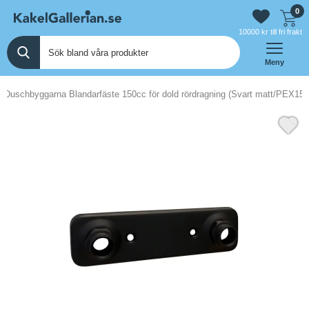
0
10000 kr till fri frakt
Meny
Duschbyggarna Blandarfäste 150cc för dold rördragning (Svart matt/PEX15)