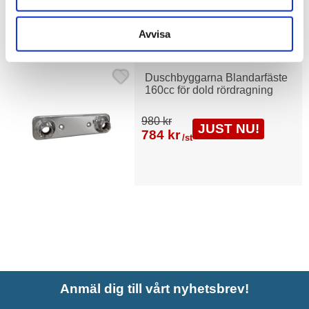
Liknande produkter
Avvisa
Duschbyggarna Blandarfäste
160cc för dold rördragning
980 kr
JUST NU!
784 kr
/st
Anmäl dig till vårt nyhetsbrev!