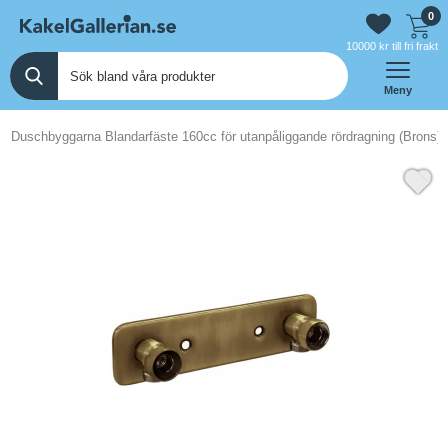
0
10000 kr till fri frakt
Meny
Duschbyggarna Blandarfäste 160cc för utanpåliggande rördragning (Brons)