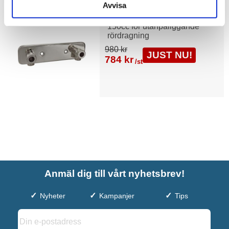
Avvisa
Duschbyggarna Blandarfäste
150cc för utanpåliggande
rördragning
980 kr
JUST NU!
784 kr
/st
Anmäl dig till vårt nyhetsbrev!
Nyheter
Kampanjer
Tips