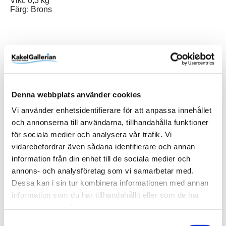
Vikt: 0,3 kg
Färg: Brons
Produktinformation
Art.Nr
07327NY-BR
Denna webbplats använder cookies
Färg
Brons
Vi använder enhetsidentifierare för att anpassa innehållet
och annonserna till användarna, tillhandahålla funktioner
Varumärke
Duschbyggarna
för sociala medier och analysera vår trafik. Vi
vidarebefordrar även sådana identifierare och annan
SKU / artikelnummer:
07327NY-BR-DB
information från din enhet till de sociala medier och
annons- och analysföretag som vi samarbetar med.
Dokument
Dessa kan i sin tur kombinera informationen med annan
information som du har tillhandahållit eller som de har
Duschbyggarna/SQARP/Monteringsanvisning (sv) 07327NY-
samlat in när du har använt deras tjänster.
BR-DB-1.pdf
Samtyckesval
Duschbyggarna/SQARP/Teknisk ritning (sv) 07327NY-BR-