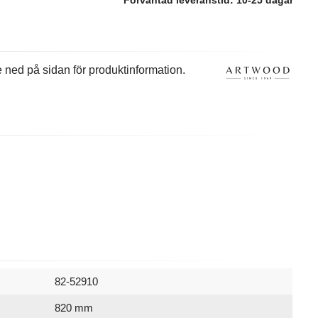
Förväntad leveranstid:
10-25 dagar
re ned på sidan för produktinformation.
82-52910
820 mm