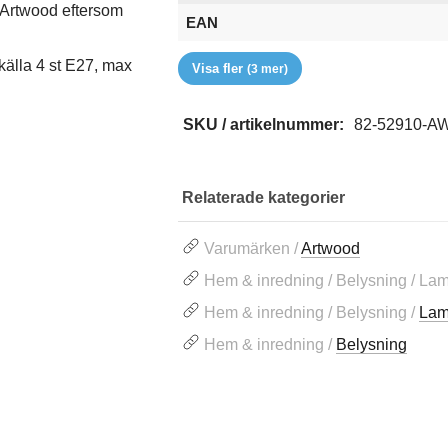
ån Artwood eftersom
EAN
Höjd (mm)
RSK
Varumärke
källa 4 st E27, max
Visa fler
(3 mer)
SKU / artikelnummer:
82-52910-A
Relaterade kategorier
Varumärken /
Artwood
Hem & inredning / Belysning / La
Hem & inredning / Belysning /
Lam
Hem & inredning /
Belysning