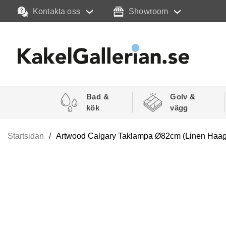
Kontakta oss
Showroom
Bad &
Golv &
kök
vägg
Startsidan
Artwood Calgary Taklampa Ø82cm (Linen Haag