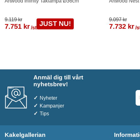
Artwood Infinity Taklampa Ø36cm
Artwood Nest
9.119 kr
9.097 kr
JUST NU!
7.751 kr
7.732 kr
/st
/s
Anmäl dig till vårt
nyhetsbrev!
Nyheter
Kampanjer
Tips
Kakelgallerian
Informat