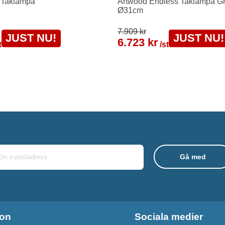
 Taklampa
Artwood Endless Taklampa Gr
Ø31cm
7.909 kr
JUST NU!
JUST NU!
6.723 kr
t
/st
ion
Sociala medier