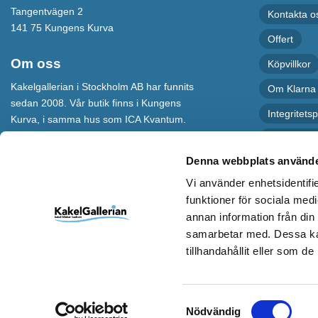
Tangentvägen 2
Kontakta o
141 75 Kungens Kurva
Offert
Om oss
Köpvillkor
Kakelgallerian i Stockholm AB har funnits
Om Klarna
sedan 2008. Vår butik finns i Kungens
Integritetsp
Kurva, i samma hus som ICA Kvantum.
För maximal service har vi även en
Recension
webbshop som levererar varor till hela
Denna webbplats använde
Sverige.
Vi använder enhetsidentifie
Kakelgallerian står för Design &
funktioner för sociala medi
Inspiration och vi hoppas att alla som
annan information från din
kommer till vår butik eller besöker vår
samarbetar med. Dessa kan
webbshop ska bli inspirerade till nya och
spännande idéer.
tillhandahållit eller som d
Samtyckesval
Nödvändig