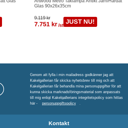
ått Glas
Artwood Metro Taklampa Antikt Järn/Härdat
Glas 90x26x35cm
9.119 kr
JUST NU!
7.751 kr
/st
Genom att fylla i min mailadress godkänner jag att
Kakelgallerian får skicka nyhetsbrev till mig och att
Kakelgallerian får behandla mina personuppgifter för att
kunna skicka marknadsföringsmaterial som anpassats
till mig enligt Kakelgallerians integritetspolicy som hittas
här -
personuppgiftspolicy
.
Kontakt