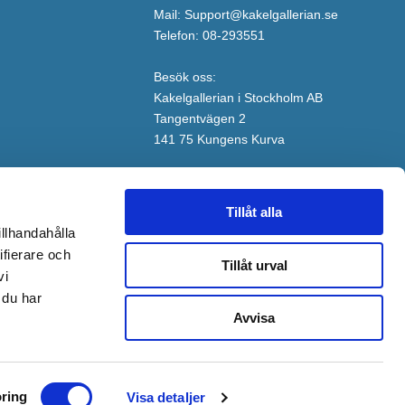
Mail: Support@kakelgallerian.se
Telefon: 08-293551
Besök oss:
Kakelgallerian i Stockholm AB
Tangentvägen 2
141 75 Kungens Kurva
Tillåt alla
illhandahålla
ifierare och
Tillåt urval
vi
 du har
Avvisa
ring
Visa detaljer