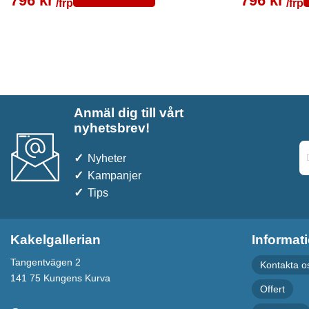
796 kr
796 kr
/frp
/frp
Anmäl dig till vårt
nyhetsbrev!
Nyheter
Kampanjer
Tips
Kakelgallerian
Informat
Tangentvägen 2
Kontakta o
141 75 Kungens Kurva
Offert