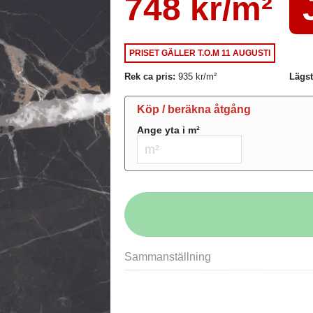
748 kr/
m²
PRISET GÄLLER
T.O.M 11 AUGUSTI
Rek ca pris:
935 kr/
m²
Lägst
Köp / beräkna åtgång
Ange yta i
m²
Sammanställning