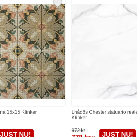
ria 15x15 Klinker
Lhådös Chester statuario rea
Klinker
972 kr
JUST NU!
JUST NU!