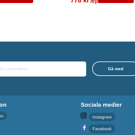
778 kr
/frp
ion
Sociala medier
ss
Instagram
Facebook