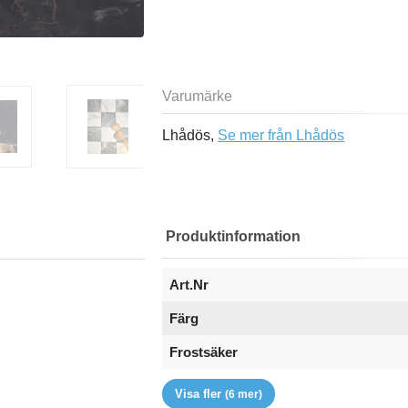
Varumärke
Lhådös,
Se mer från Lhådös
Produktinformation
Art.Nr
Färg
Frostsäker
Sättyta
Serie
Tål Golvvärme
Typ
Varumärke
Yta
Visa fler
(6 mer)