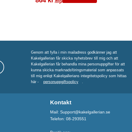
864 kr
/frp
Genom att fylla i min mailadress godkänner jag att
Kakelgallerian får skicka nyhetsbrev till mig och att
Kakelgallerian får behandla mina personuppgifter för att
kunna skicka marknadsföringsmaterial som anpassats
till mig enligt Kakelgallerians integritetspolicy som hittas
här -
personuppgiftspolicy
.
Kontakt
Mail: Support@kakelgallerian.se
Telefon: 08-293551