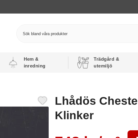
Hem &
Trädgård &
inredning
utemiljö
Lhådös Chester
Klinker