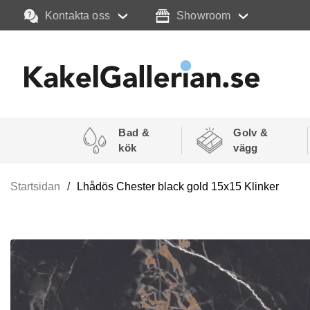
Kontakta oss
Showroom
Bad &
Golv &
kök
vägg
Startsidan
Lhådös Chester black gold 15x15 Klinker