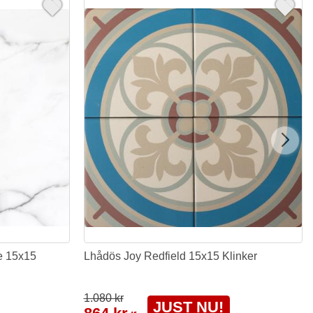
le 15x15
Lhådös Joy Redfield 15x15 Klinker
1.080 kr
JUST NU!