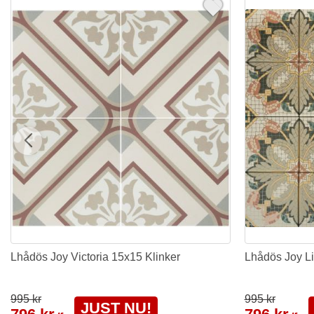
Lhådös Joy Victoria 15x15 Klinker
Lhådös Joy Li
995 kr
995 kr
JUST NU!