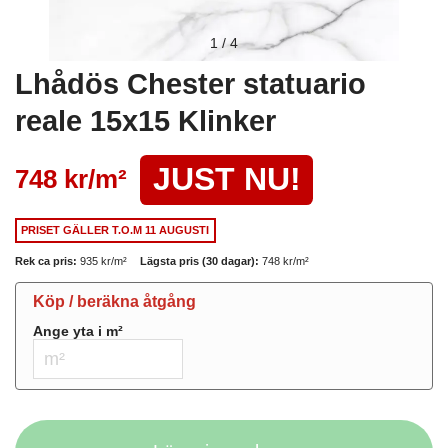
1
/
4
Lhådös Chester statuario
reale 15x15 Klinker
JUST NU!
748 kr/
m²
PRISET GÄLLER
T.O.M 11 AUGUSTI
Rek ca pris:
935 kr/
m²
Lägsta pris (30 dagar):
748 kr/
m²
Köp / beräkna åtgång
Ange yta i
m²