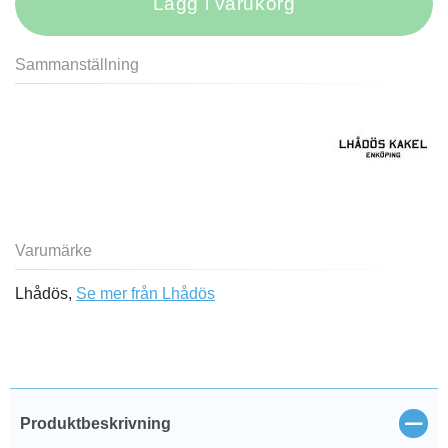
Lägg i varukorg
Sammanställning
Varumärke
Lhådös,
Se mer från Lhådös
Stän
Produktbeskrivning