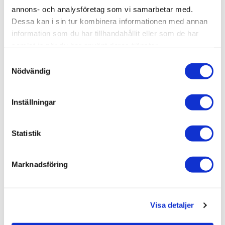
Varumärken /
Lhådös Kakel
annons- och analysföretag som vi samarbetar med.
Dessa kan i sin tur kombinera informationen med annan
Golv & vägg /
Kakel & klinker
information som du har tillhandahållit eller som de har
Golv & vägg / Kakel & klinker /
Klinker
samlat in när du har använt deras tjänster.
Golv & vägg
Samtyckesval
Nödvändig
Inställningar
Liknande produkter
Statistik
Lhådös Chester black gold
15x15 Klinker
Marknadsföring
972 kr
JUST NU!
778 kr
/frp
Visa detaljer