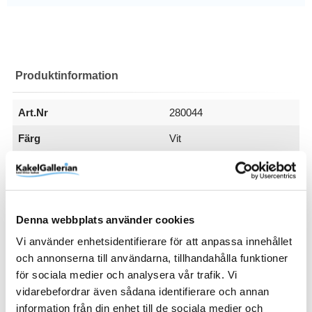
Produktinformation
Art.Nr
280044
Färg
Vit
Frostsäker
Ja
Sättyta
Serie
Tål Golvvärme
Typ
Varumärke
Yta
Golv & vägg
Chester
Ja
Klinker
Lhådös Kakel
Matt
Visa fler
(6 mer)
Denna webbplats använder cookies
SKU / artikelnummer:
280044-LK
Vi använder enhetsidentifierare för att anpassa innehållet
och annonserna till användarna, tillhandahålla funktioner
för sociala medier och analysera vår trafik. Vi
Relaterade kategorier
vidarebefordrar även sådana identifierare och annan
information från din enhet till de sociala medier och