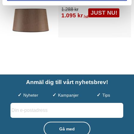
1.288 kr
JUST NU!
1.095 kr
/st
Anmäl dig till vårt nyhetsbrev!
Nyheter
Kampanjer
Tips