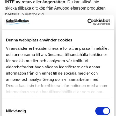
INTE av retur- eller ångerrätten.
Du kan alltså inte
skicka tillbaka ditt köp från Artwood eftersom produkten
beställs in just för dig.
Avanna Hazel, Medium
Denna webbplats använder cookies
Vi använder enhetsidentifierare för att anpassa innehållet
Produktinformation
och annonserna till användarna, tillhandahålla funktioner
för sociala medier och analysera vår trafik. Vi
Art.Nr
82-60010-4380-44
vidarebefordrar även sådana identifierare och annan
EAN
7340127131120
information från din enhet till de sociala medier och
annons- och analysföretag som vi samarbetar med.
Höjd (mm)
200 mm
Dessa kan i sin tur kombinera informationen med annan
RSK
Storlek
Varumärke
82-60010-4380-44
Diameter: 300-350 mm.
Artwood
information som du har tillhandahållit eller som de har
Visa fler
(3 mer)
samlat in när du har använt deras tjänster.
Samtyckesval
SKU / artikelnummer:
82-60010-4380-44-AW
Nödvändig