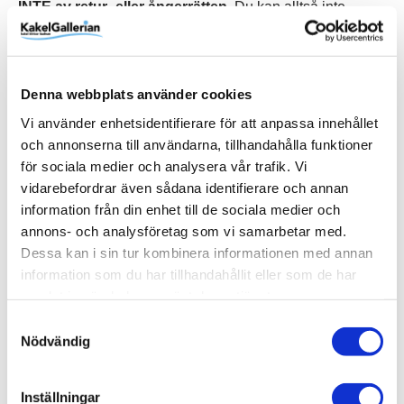
INTE av retur- eller ångerrätten.
Du kan alltså inte
skicka tillbaka ditt köp från Artwood eftersom produkten
beställs in just för dig.
Colonella Linen, XX-Large
Denna webbplats använder cookies
Vi använder enhetsidentifierare för att anpassa innehållet
och annonserna till användarna, tillhandahålla funktioner
för sociala medier och analysera vår trafik. Vi
Produktinformation
vidarebefordrar även sådana identifierare och annan
information från din enhet till de sociala medier och
Art.Nr
82-60007-4340-2
annons- och analysföretag som vi samarbetar med.
Diameter (mm)
700 mm
Dessa kan i sin tur kombinera informationen med annan
information som du har tillhandahållit eller som de har
EAN
7340127130796
samlat in när du har använt deras tjänster.
Höjd (mm)
RSK
Varumärke
300 mm
82-60007-4340-2
Artwood
Samtyckesval
Visa fler
(3 mer)
Nödvändig
SKU / artikelnummer:
82-60007-4340-2-AW
Inställningar