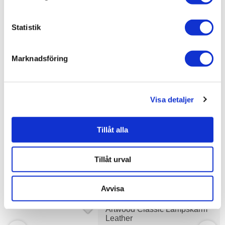
Relaterade kategorier
Statistik
Varumärken /
Artwood
Marknadsföring
Hem & inredning / Belysning /
Lampskärm
Hem & inredning /
Belysning
Hem & inredning / Belysning / Lampskärm /
Golvlamp
Visa detaljer
a
Hem & inredning / Belysning / Lampskärm /
Taklampa
Tillåt alla
Tillåt urval
Liknande produkter
Avvisa
Artwood Classic Lampskärm
Leather