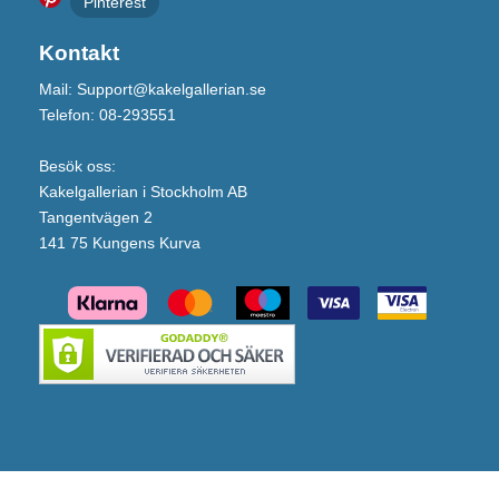
Pinterest
Kontakt
Mail: Support@kakelgallerian.se
Telefon: 08-293551
Besök oss:
Kakelgallerian i Stockholm AB
Tangentvägen 2
141 75 Kungens Kurva
Artwood Classic Lampskärm (Colonella Linen/XX-Large)