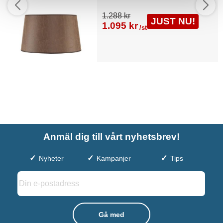
1.288 kr
JUST NU!
1.095 kr
/st
Anmäl dig till vårt nyhetsbrev!
Nyheter
Kampanjer
Tips