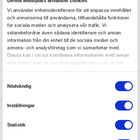
Denna webbplats använder cookies
Bredd (mm)
220 mm
Vi använder enhetsidentifierare för att anpassa innehållet
Diameter (mm)
430 mm
och annonserna till användarna, tillhandahålla funktioner
för sociala medier och analysera vår trafik. Vi
EAN
Höjd (mm)
RSK
Varumärke
7340127139904
500 mm
82-06512
Artwood
Visa fler
(4 mer)
vidarebefordrar även sådana identifierare och annan
information från din enhet till de sociala medier och
annons- och analysföretag som vi samarbetar med.
SKU / artikelnummer:
82-06512-AW
Dessa kan i sin tur kombinera informationen med annan
information som du har tillhandahållit eller som de har
samlat in när du har använt deras tjänster.
Relaterade kategorier
Samtyckesval
Nödvändig
Varumärken /
Artwood
Hem & inredning / Belysning / Lampor /
Bordslampa
Inställningar
Hem & inredning / Belysning /
Lampor
Hem & inredning /
Belysning
Statistik