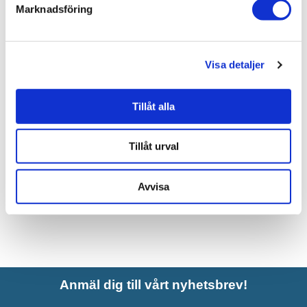
Marknadsföring
Liknande produkter
Visa detaljer
Artwood Lazio Bordslampa
Antikt Trä 63cm
Tillåt alla
3.813 kr
JUST NU!
3.241 kr
/st
Tillåt urval
Avvisa
Anmäl dig till vårt nyhetsbrev!