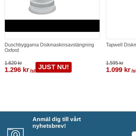
Duschbyggarna Diskmaskinsavstängning
Tapwell Disk
Oxford
1.620 kr
1.595 kr
JUST NU!
1.296 kr
1.099 kr
/st
/s
Anmäl dig till vårt
nyhetsbrev!