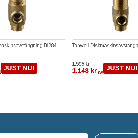
maskinsavstängning BI284
Tapwell Diskmaskinsavstäng
1.595 kr
JUST NU!
JUST NU!
1.148 kr
t
/st