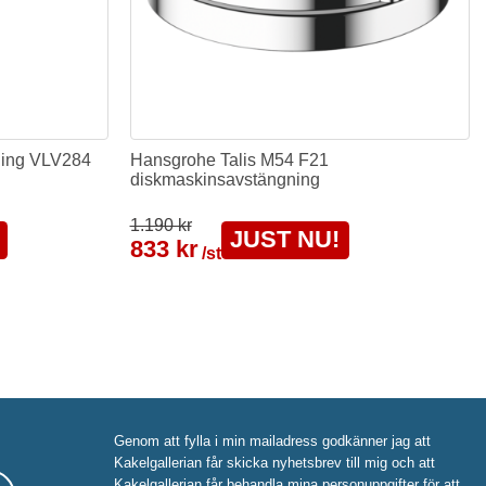
ning VLV284
Hansgrohe Talis M54 F21
diskmaskinsavstängning
1.190 kr
JUST NU!
833 kr
/st
Genom att fylla i min mailadress godkänner jag att
Kakelgallerian får skicka nyhetsbrev till mig och att
Kakelgallerian får behandla mina personuppgifter för att