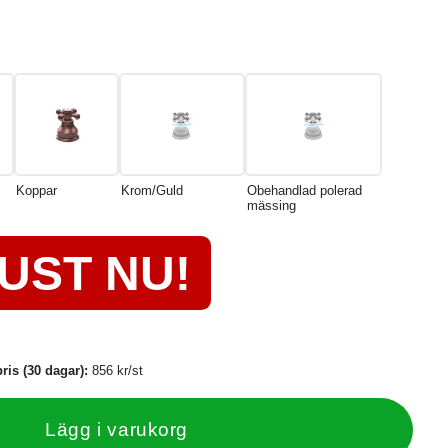
Koppar
Krom/Guld
Obehandlad polerad
mässing
UST NU!
ris (30 dagar):
856 kr/st
Lägg i varukorg