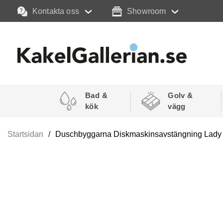
Kontakta oss
Showroom
Bad &
Golv &
kök
vägg
Startsidan
Duschbyggarna Diskmaskinsavstängning Lady