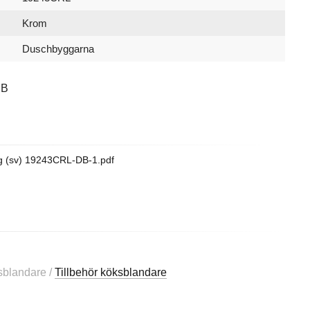
Krom
Duschbyggarna
DB
g (sv) 19243CRL-DB-1.pdf
ksblandare /
Tillbehör köksblandare