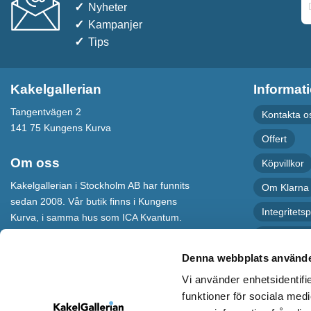
Nyheter
Kampanjer
Tips
Kakelgallerian
Informat
Tangentvägen 2
Kontakta o
141 75 Kungens Kurva
Offert
Om oss
Köpvillkor
Kakelgallerian i Stockholm AB har funnits
Om Klarna
sedan 2008. Vår butik finns i Kungens
Integritetsp
Kurva, i samma hus som ICA Kvantum.
För maximal service har vi även en
Recension
webbshop som levererar varor till hela
Denna webbplats använde
Sverige.
Vi använder enhetsidentifie
Kakelgallerian står för Design &
funktioner för sociala medi
Inspiration och vi hoppas att alla som