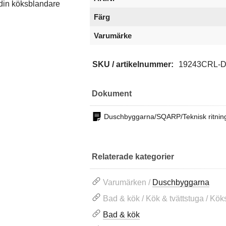
din köksblandare
Färg
Varumärke
SKU / artikelnummer:
19243CRL-
Dokument
Duschbyggarna/SQARP/Teknisk ritnin
Relaterade kategorier
Varumärken /
Duschbyggarna
Bad & kök / Kök & tvättstuga / Kö
Bad & kök