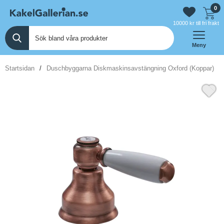
0
10000 kr till fri frakt
Meny
Startsidan
Duschbyggarna Diskmaskinsavstängning Oxford (Koppar)