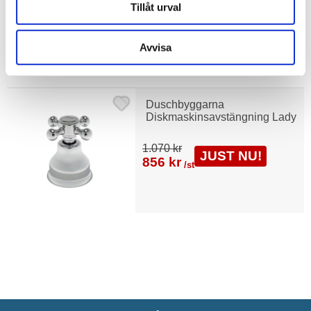
Tillåt urval
Avvisa
Liknande produkter
Duschbyggarna
Diskmaskinsavstängning Lady
1.070 kr
JUST NU!
856 kr
/st