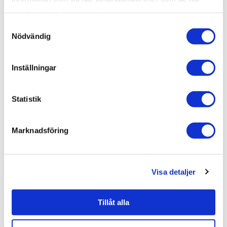
samlat in när du har använt deras tjänster.
Dokument
Samtyckesval
Nödvändig
Duschbyggarna/SQARP/Teknisk ritning (sv) 19243RAO-DB-
1.pdf
Inställningar
Relaterade kategorier
Statistik
Varumärken /
Duschbyggarna
Marknadsföring
Bad & kök / Kök & tvättstuga / Köksblandare /
Tillbehö
r köksblandare
Bad & kök
Visa detaljer
Bad & kök /
Kök & tvättstuga
Bad & kök / Kök & tvättstuga /
Köksblandare
Tillåt alla
Visa fler
(1 mer)