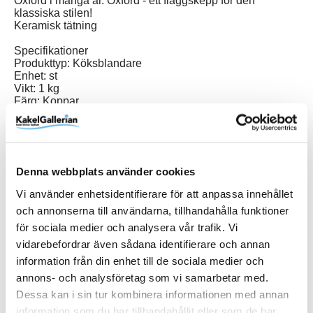
Oxford i många år. Oxford - ett flaggskepp för den
klassiska stilen!
Keramisk tätning
Specifikationer
Produkttyp: Köksblandare
Enhet: st
Vikt: 1 kg
Färg: Koppar
Produktinformation
Denna webbplats använder cookies
Vi använder enhetsidentifierare för att anpassa innehållet
Art.Nr
19243RAO
och annonserna till användarna, tillhandahålla funktioner
för sociala medier och analysera vår trafik. Vi
Färg
Koppar
vidarebefordrar även sådana identifierare och annan
Varumärke
Duschbyggarna
information från din enhet till de sociala medier och
annons- och analysföretag som vi samarbetar med.
Dessa kan i sin tur kombinera informationen med annan
SKU / artikelnummer:
19243RAO-DB
information som du har tillhandahållit eller som de har