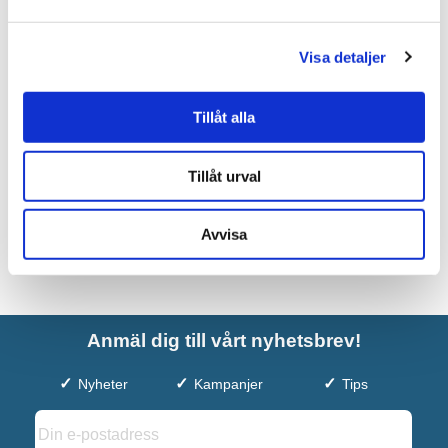
INR Kommod Core XS Nema
Visa detaljer
8.990 kr
JUST NU!
7.462 kr
Tillåt alla
/st
Tillåt urval
Avvisa
Anmäl dig till vårt nyhetsbrev!
Nyheter
Kampanjer
Tips