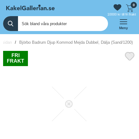
0
10000 kr till fri frakt
Meny
rtsidan
Björbo Badrum Djup Kommod Mejda Dubbel, Dälja (Sand/1200)
FRI
FRAKT