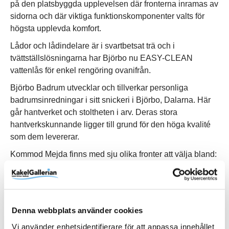
på den platsbyggda upplevelsen där fronterna inramas av
sidorna och där viktiga funktionskomponenter valts för
högsta upplevda komfort.
Lådor och lådindelare är i svartbetsat trä och i
tvättställslösningarna har Björbo nu EASY-CLEAN
vattenlås för enkel rengöring ovanifrån.
Björbo Badrum utvecklar och tillverkar personliga
badrumsinredningar i sitt snickeri i Björbo, Dalarna. Här
går hantverket och stoltheten i arv. Deras stora
hantverkskunnande ligger till grund för den höga kvalité
som dem levererar.
Kommod Mejda finns med sju olika fronter att välja bland:
Dälja Facett, Harv, Klöver, Linje, Ram M1, Ekram och
Slät.
Denna webbplats använder cookies
Vi använder enhetsidentifierare för att anpassa innehållet