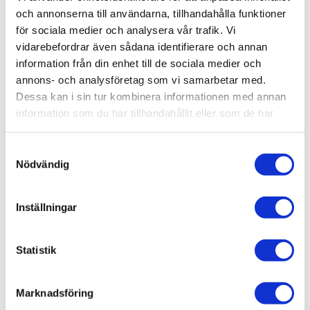
Produktinformation
och annonserna till användarna, tillhandahålla funktioner
för sociala medier och analysera vår trafik. Vi
SKU / artikelnummer:
MK4D512-BB
vidarebefordrar även sådana identifierare och annan
information från din enhet till de sociala medier och
annons- och analysföretag som vi samarbetar med.
Relaterade kategorier
Dessa kan i sin tur kombinera informationen med annan
information som du har tillhandahållit eller som de har
Bad & kök / Badrum /
Badrumsmöbler
samlat in när du har använt deras tjänster.
Bad & kök / Badrum / Badrumsmöbler /
Kommod & tv
Samtyckesval
ättställsskåp
Nödvändig
Varumärken / Björbo Badrum /
Badrumsmöbler
Varumärken / Björbo Badrum / Badrumsmöbler /
Kom
Inställningar
mod & tvättställsskåp
Statistik
Liknande produkter
Marknadsföring