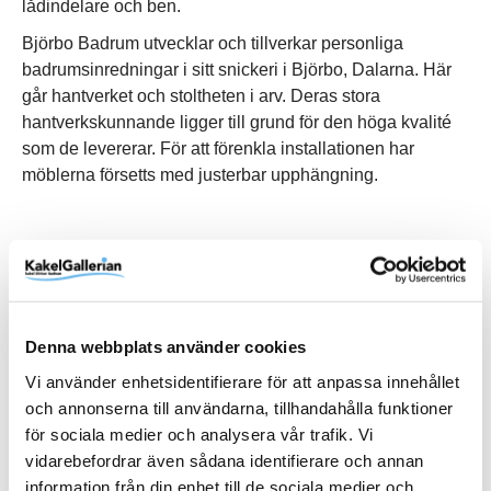
lådindelare och ben.
Björbo Badrum utvecklar och tillverkar personliga
badrumsinredningar i sitt snickeri i Björbo, Dalarna. Här
går hantverket och stoltheten i arv. Deras stora
hantverkskunnande ligger till grund för den höga kvalité
som de levererar. För att förenkla installationen har
möblerna försetts med justerbar upphängning.
Produktinformation
SKU / artikelnummer:
MKL4K212-BB
Denna webbplats använder cookies
Vi använder enhetsidentifierare för att anpassa innehållet
och annonserna till användarna, tillhandahålla funktioner
Relaterade kategorier
för sociala medier och analysera vår trafik. Vi
vidarebefordrar även sådana identifierare och annan
Bad & kök / Badrum /
Badrumsmöbler
information från din enhet till de sociala medier och