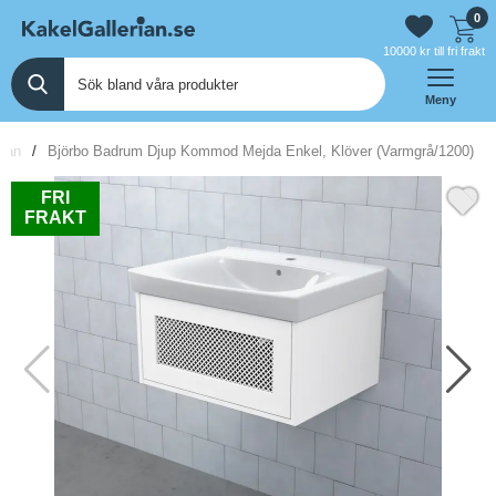
0
10000 kr till fri frakt
Meny
idan
Björbo Badrum Djup Kommod Mejda Enkel, Klöver (Varmgrå/1200)
FRI
FRAKT