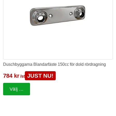
Duschbyggarna Blandarfäste 150cc för dold rördragning
784 kr
JUST NU!
/st
Välj ...