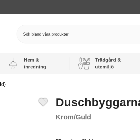
Hem &
Trädgård &
inredning
utemiljö
ld)
Duschbyggarna
Krom/Guld