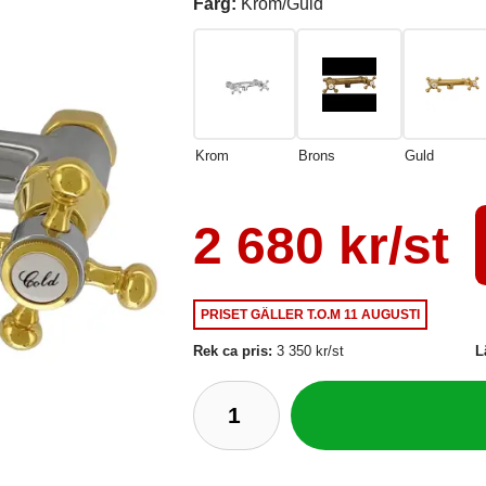
Färg:
Krom/Guld
Krom
Brons
Guld
2 680 kr/st
PRISET GÄLLER
T.O.M 11 AUGUSTI
Rek ca pris:
3 350 kr/st
L