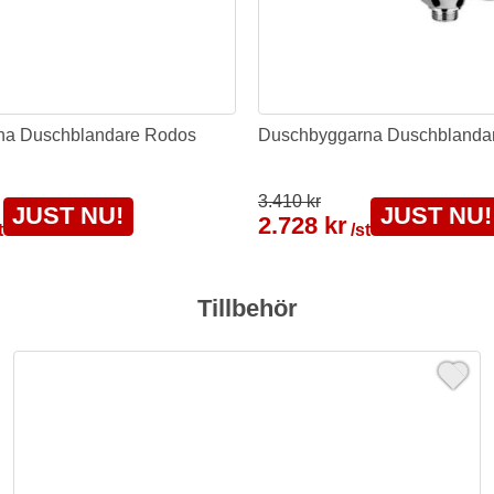
na Duschblandare Rodos
Duschbyggarna Duschblandar
3.410 kr
JUST NU!
JUST NU!
2.728 kr
t
/st
Tillbehör