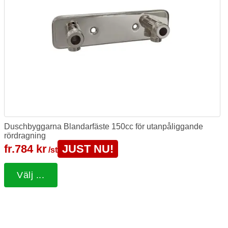
Duschbyggarna Blandarfäste 150cc för utanpåliggande
rördragning
fr.
784 kr
JUST NU!
/st
Välj ...