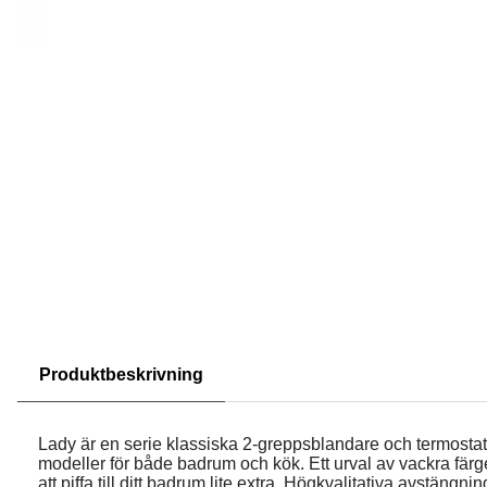
Produktbeskrivning
Lady är en serie klassiska 2-greppsblandare och termost
modeller för både badrum och kök. Ett urval av vackra färge
att piffa till ditt badrum lite extra. Högkvalitativa avstängn