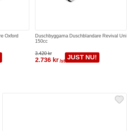
e Oxford
Duschbyggarna Duschblandare Revival Uni
150cc
3.420 kr
JUST NU!
2.736 kr
/st