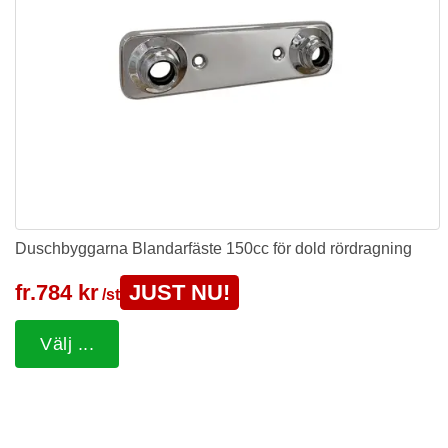
Duschbyggarna Blandarfäste 150cc för dold rördragning
fr.
784 kr
JUST NU!
/st
Välj ...