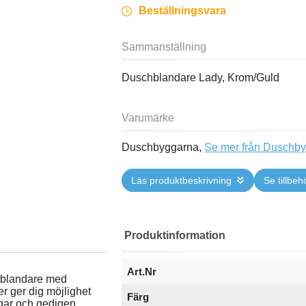
Beställningsvara
Sammanställning
Duschblandare Lady, Krom/Guld
Varumärke
Duschbyggarna,
Se mer från Duschb
Läs produktbeskrivning
Se tillbeh
Produktinformation
Art.Nr
atblandare med
r ger dig möjlighet
Färg
ingar och gedigen