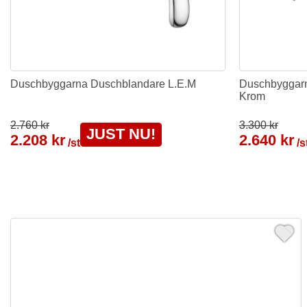
Duschbyggarna Duschblandare L.E.M
Duschbyggar
Krom
2.760 kr
3.300 kr
JUST NU!
2.208 kr
2.640 kr
/st
/s