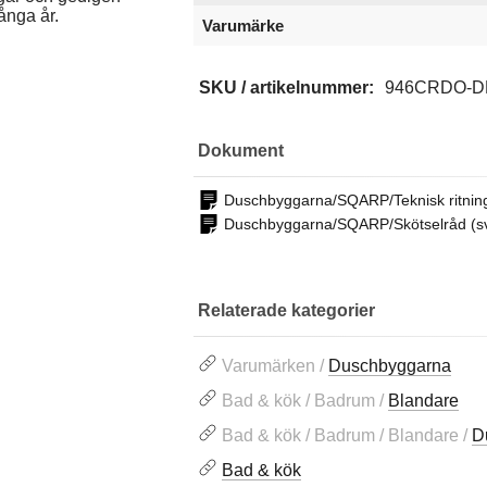
ånga år.
Varumärke
SKU / artikelnummer:
946CRDO-D
Dokument
Duschbyggarna/SQARP/Teknisk ritnin
Duschbyggarna/SQARP/Skötselråd (
Relaterade kategorier
Varumärken /
Duschbyggarna
Bad & kök / Badrum /
Blandare
Bad & kök / Badrum / Blandare /
D
Bad & kök