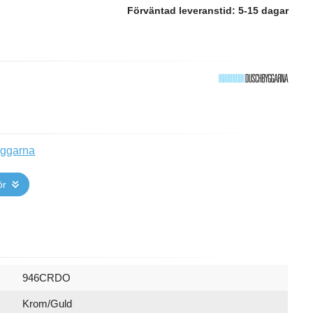
Förväntad leveranstid:
5-15 dagar
yggarna
ör
946CRDO
Krom/Guld