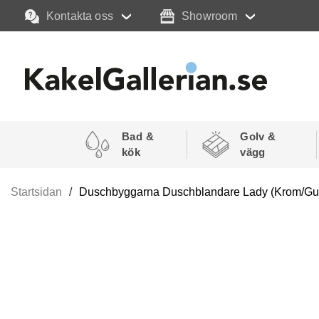
Kontakta oss
Showroom
Bad &
Golv &
kök
vägg
Startsidan
Duschbyggarna Duschblandare Lady (Krom/Gu