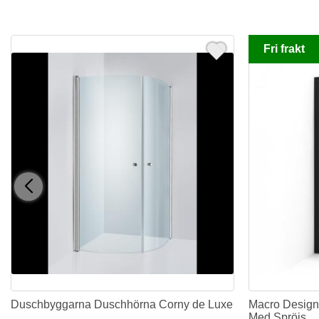
Fri frakt
Duschbyggarna Duschhörna Corny de Luxe
Macro Design
Med Spröjs