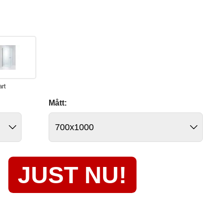
art
Mått:
JUST NU!