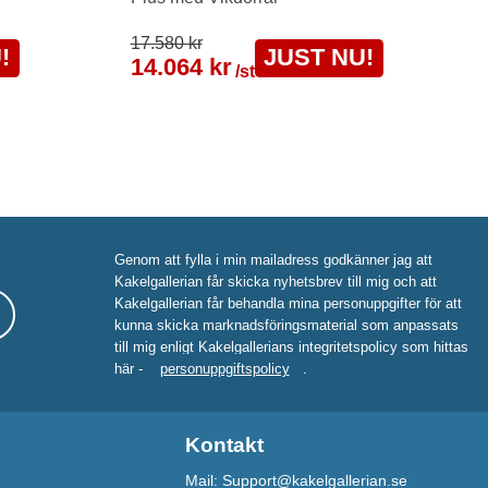
17.580 kr
!
JUST NU!
14.064 kr
/st
Genom att fylla i min mailadress godkänner jag att
Kakelgallerian får skicka nyhetsbrev till mig och att
Kakelgallerian får behandla mina personuppgifter för att
kunna skicka marknadsföringsmaterial som anpassats
till mig enligt Kakelgallerians integritetspolicy som hittas
här -
personuppgiftspolicy
.
Kontakt
Mail: Support@kakelgallerian.se