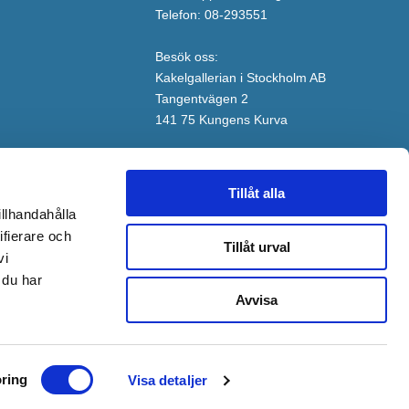
Telefon: 08-293551
Besök oss:
Kakelgallerian i Stockholm AB
Tangentvägen 2
141 75 Kungens Kurva
Tillåt alla
illhandahålla
ifierare och
Tillåt urval
vi
 du har
Avvisa
ring
Visa detaljer