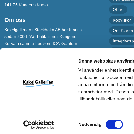
141 75 Kungens Kurva
Offert
Om oss
Köpvillkor
Kakelgallerian i Stockholm AB har funnits
Om Klarna
sedan 2008. Vår butik finns i Kungens
Integritetsp
Kurva, i samma hus som ICA Kvantum.
För maximal service har vi även en
Recension
webbshop som levererar varor till hela
Denna webbplats använde
Sverige.
Vi använder enhetsidentifie
Kakelgallerian står för Design &
funktioner för sociala medi
Inspiration och vi hoppas att alla som
annan information från din
kommer till vår butik eller besöker vår
samarbetar med. Dessa kan
webbshop ska bli inspirerade till nya och
spännande idéer.
tillhandahållit eller som d
Samtyckesval
Nödvändig