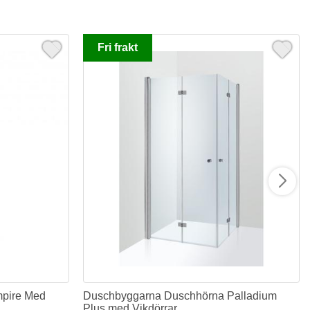
Fri frakt
mpire Med
Duschbyggarna Duschhörna Palladium
Plus med Vikdörrar