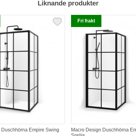
Liknande produkter
Fri frakt
 Duschhörna Empire Swing
Macro Design Duschhörna E
Spröjs