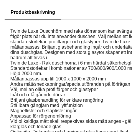
Produktbeskrivning
Twin de Luxe Duschhörn med raka dörrar som kan svängas
frigör plats när du inte använder duschen. Välj mellan ett fl
standardstorlekar, profilfärger och glastyper. Twin de Luxe
måttanpassas. Briljant glasbehandling ingår och underlätt
dina duschglas. Designen med stora glasytor skapar ett intr
badrum att trivas i.
Twin de Luxe - Rak duschhörna i 6 mm härdat säkerhetsgl
Standardstorlekar i kombinationer av 700/800/900/1000 m
Höjd 2000 mm.
Måttanpassas upp till 1000 x 1000 x 2000 mm
Andra mått/snedkapningar/specialutföranden på förfrågan
Välj mellan olika profilfärger och glastyper
Inåt och utåtgående dörrar
Briljant glasbehandling för enklare rengöring
Ställbara gångjärn med lyftfunktion
Magnetlister och släplister ingår
Anpassad för rörgenomföring
Vid oliksidiga mått skall respektives sidas mått anges - gäl
klarglas och tonade glas
Optiwhite, Dekorglas och Laminerat glas finns som tillval