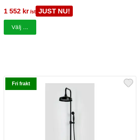
1 552 kr
JUST NU!
/st
Välj ...
Fri frakt