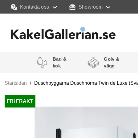
Kontakta oss
Showroom
Bad &
Golv &
kök
vägg
Startsidan
Duschbyggarna Duschhörna Twin de Luxe (Svart 
FRI FRAKT