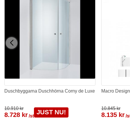
Duschbyggarna Duschhörna Corny de Luxe
Macro Design
10.910 kr
10.845 kr
JUST NU!
8.728 kr
8.135 kr
/st
/s