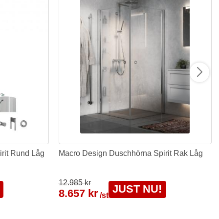
rit Rund Låg
Macro Design Duschhörna Spirit Rak Låg
12.985 kr
JUST NU!
8.657 kr
/st