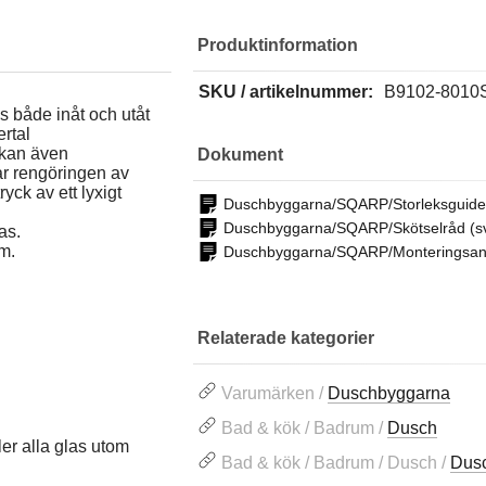
Produktinformation
SKU / artikelnummer:
B9102-8010
 både inåt och utåt
ertal
 kan även
Dokument
ar rengöringen av
yck av ett lyxigt
Duschbyggarna/SQARP/Storleksguide
Duschbyggarna/SQARP/Skötselråd (s
as.
m.
Duschbyggarna/SQARP/Monteringsanv
Relaterade kategorier
Varumärken /
Duschbyggarna
Bad & kök / Badrum /
Dusch
ler alla glas utom
Bad & kök / Badrum / Dusch /
Dus