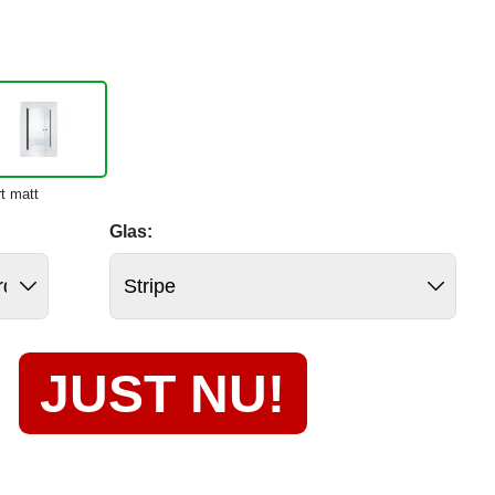
t matt
Glas:
JUST NU!