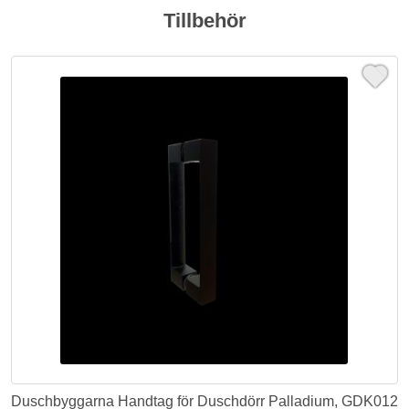
Tillbehör
Duschbyggarna Handtag för Duschdörr Palladium, GDK012