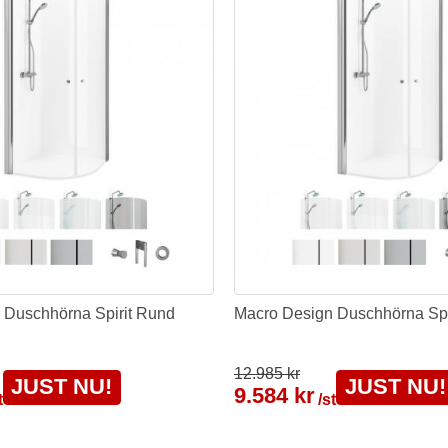
 Duschhörna Spirit Rund
Macro Design Duschhörna Spi
12.985 kr
JUST NU!
JUST NU!
9.584 kr
t
/st