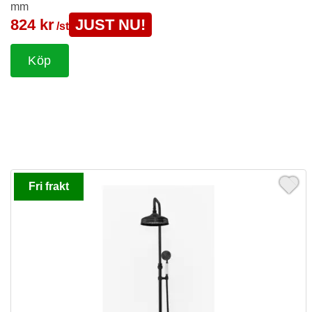
mm
824 kr
JUST NU!
/st
Köp
Fri frakt