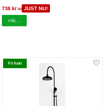
736 kr
JUST NU!
/st
Välj ...
Fri frakt