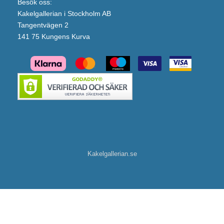
Besök oss:
Kakelgallerian i Stockholm AB
Tangentvägen 2
141 75 Kungens Kurva
Kakelgallerian.se
Duschbyggarna Elpatron KTX4 för Dold Kabelanslutning (Guld/600W)