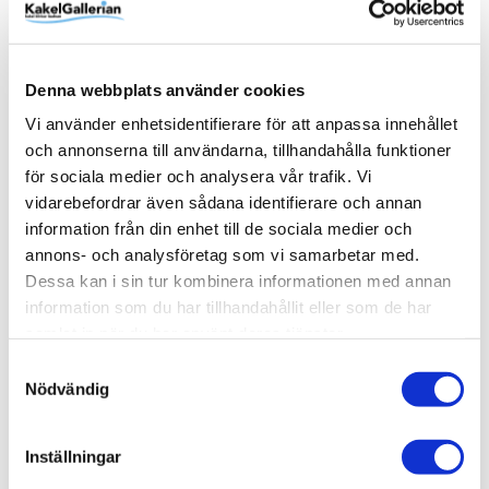
Det ingår även ett värmeelement utan kostnad, och då
måste du ange vilken effekt. Det finns 120W, 200W,
300W, 400W, 600W, 800W samt 1000W att välja på.
Denna webbplats använder cookies
Du kan även få endast termostat-delen utan
Vi använder enhetsidentifierare för att anpassa innehållet
värmeelementet. Men då måste du själv ha ett
och annonserna till användarna, tillhandahålla funktioner
fungerande värmeelement.
för sociala medier och analysera vår trafik. Vi
vidarebefordrar även sådana identifierare och annan
information från din enhet till de sociala medier och
annons- och analysföretag som vi samarbetar med.
Produktinformation
Dessa kan i sin tur kombinera informationen med annan
information som du har tillhandahållit eller som de har
SKU / artikelnummer:
TKTX4D-G-600W-DB
samlat in när du har använt deras tjänster.
Samtyckesval
Nödvändig
Relaterade kategorier
Varumärken /
Duschbyggarna
Inställningar
Bad & kök / Badrum / Handdukstorkar /
Elpatroner