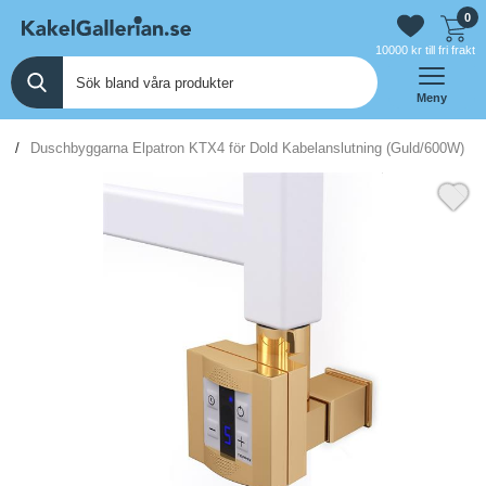
0
10000 kr till fri frakt
Meny
n
Duschbyggarna Elpatron KTX4 för Dold Kabelanslutning (Guld/600W)