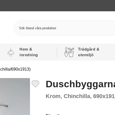
Hem &
Trädgård &
inredning
utemiljö
hilla/690x1913)
Duschbyggarn
Krom, Chinchilla, 690x19