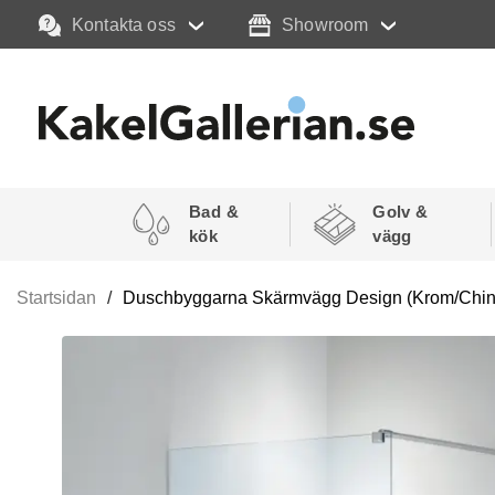
Kontakta oss
Showroom
Bad &
Golv &
kök
vägg
Startsidan
Duschbyggarna Skärmvägg Design (Krom/Chinc