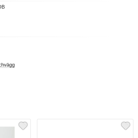
DB
chvägg