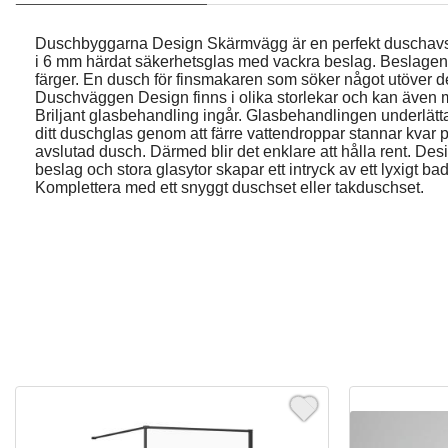
Duschbyggarna Design Skärmvägg är en perfekt duschavs
i 6 mm härdat säkerhetsglas med vackra beslag. Beslagen fi
färger. En dusch för finsmakaren som söker något utöver de
Duschväggen Design finns i olika storlekar och kan även
Briljant glasbehandling ingår. Glasbehandlingen underlätt
ditt duschglas genom att färre vattendroppar stannar kvar p
avslutad dusch. Därmed blir det enklare att hålla rent. D
beslag och stora glasytor skapar ett intryck av ett lyxigt badr
Komplettera med ett snyggt duschset eller takduschset.