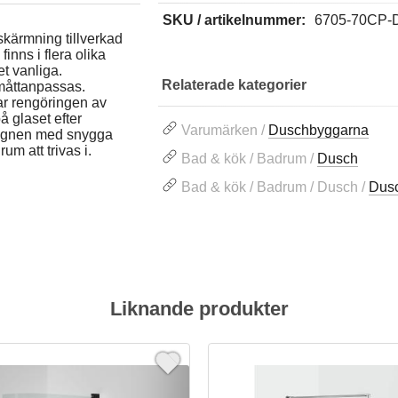
SKU / artikelnummer:
6705-70CP-
kärmning tillverkad
nns i flera olika
t vanliga.
Relaterade kategorier
 måttanpassas.
ar rengöringen av
å glaset efter
Varumärken /
Duschbyggarna
esignen med snygga
um att trivas i.
Bad & kök / Badrum /
Dusch
Bad & kök / Badrum / Dusch /
Dus
Liknande produkter