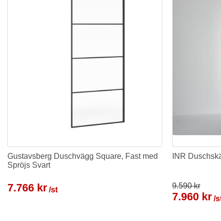
Gustavsberg Duschvägg Square, Fast med
INR Duschskä
Spröjs Svart
7.766 kr
9.590 kr
/st
7.960 kr
/s