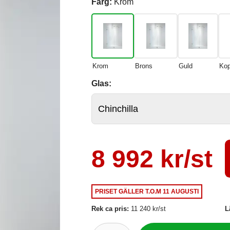
Färg:
Krom
Krom
Brons
Guld
Kop
Glas:
8 992 kr/st
PRISET GÄLLER
T.O.M 11 AUGUSTI
Rek ca pris:
11 240 kr/st
L