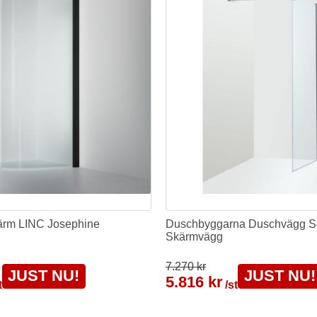
rm LINC Josephine
Duschbyggarna Duschvägg S
Skärmvägg
7.270 kr
JUST NU!
JUST NU!
5.816 kr
t
/st