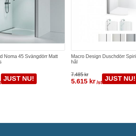
d Noma 45 Svängdörr Matt
Macro Design Duschdörr Spiri
s
hål
7.485 kr
JUST NU!
JUST NU!
5.615 kr
t
/st