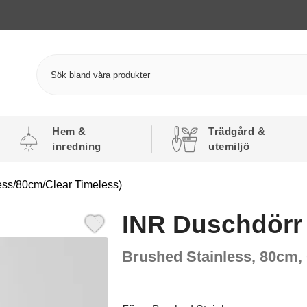
Hem &
Trädgård &
inredning
utemiljö
ess/80cm/Clear Timeless)
INR Duschdörr 
Brushed Stainless, 80cm,