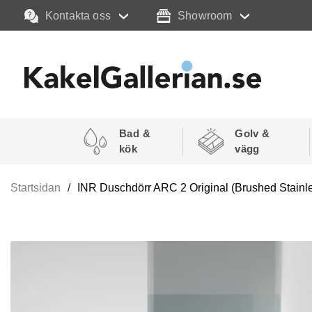
Kontakta oss
Showroom
Bad &
Golv &
kök
vägg
Startsidan
INR Duschdörr ARC 2 Original (Brushed Stainl