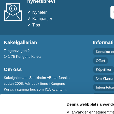
nyhetsbrev!
Nyheter
Kampanjer
Tips
Kakelgallerian
Informat
Tangentvägen 2
Kontakta o
141 75 Kungens Kurva
Offert
Om oss
Köpvillkor
Kakelgallerian i Stockholm AB har funnits
Om Klarna
sedan 2008. Vår butik finns i Kungens
Integritetsp
Kurva, i samma hus som ICA Kvantum.
För maximal service har vi även en
Recension
webbshop som levererar varor till hela
Denna webbplats använde
Sverige.
Vi använder enhetsidentifie
Kakelgallerian står för Design &