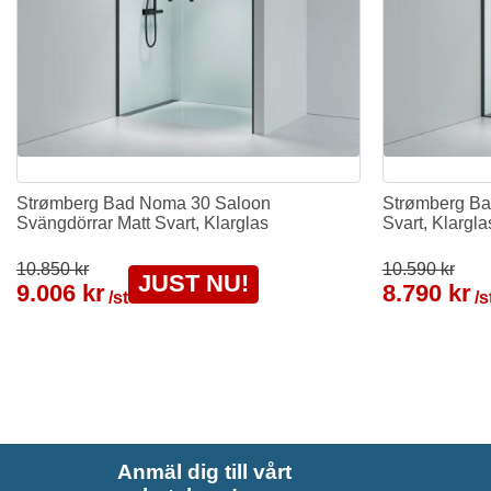
Strømberg Bad Noma 30 Saloon
Strømberg Ba
Svängdörrar Matt Svart, Klarglas
Svart, Klargla
10.850 kr
10.590 kr
JUST NU!
9.006 kr
8.790 kr
/st
/s
Anmäl dig till vårt