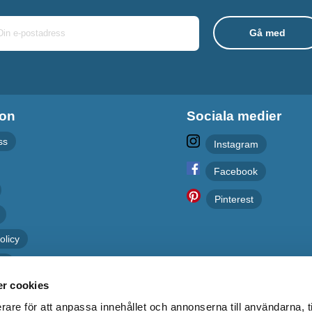
ion
Sociala medier
ss
Instagram
Facebook
Pinterest
olicy
er
r cookies
rare för att anpassa innehållet och annonserna till användarna, t