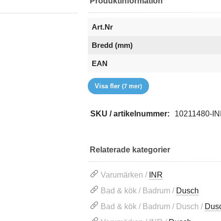
Produktinformation
Art.Nr
Bredd (mm)
EAN
Färg
Glastyp
Grepp
Höjd (mm)
Serie
Tjocklek Glas
Varumärke
Visa fler
(7 mer)
SKU / artikelnummer:
10211480-I
Relaterade kategorier
Varumärken /
INR
Bad & kök / Badrum /
Dusch
Bad & kök / Badrum / Dusch /
Dus