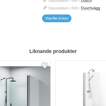
Varumärken / INR /
Dusch
Varumärken / INR /
Duschvägg
Visa fler
(2 mer)
Liknande produkter