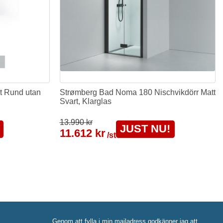
t Rund utan
Strømberg Bad Noma 180 Nischvikdörr Matt
Svart, Klarglas
13.990 kr
JUST NU!
11.612 kr
/st
Genom att fylla i min mailadress godkänner jag att