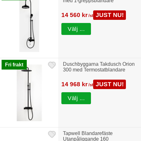
med 1-greppsblandare
14 560 kr
JUST NU!
/st
Välj ...
Duschbyggarna Takdusch Orion
Fri frakt
300 med Termostatblandare
14 968 kr
JUST NU!
/st
Välj ...
Tapwell Blandarefäste
Utanpåliggande 160