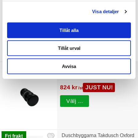
10.190 kr
JUST NU!
8.152 kr
/st
Visa detaljer
Tillåt alla
Tillåt urval
Tillbehör
Avvisa
Duschbyggarna Grepp för
Duschdörr De Luxe, GL300
824 kr
JUST NU!
/st
Välj ...
Duschbyggarna Takdusch Oxford
Fri frakt