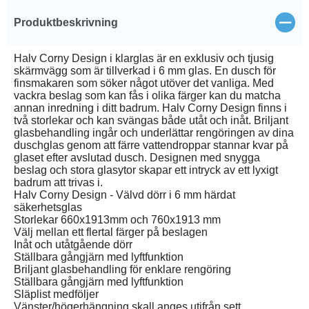
Stän
Produktbeskrivning
Halv Corny Design i klarglas är en exklusiv och tjusig
skärmvägg som är tillverkad i 6 mm glas. En dusch för
finsmakaren som söker något utöver det vanliga. Med
vackra beslag som kan fås i olika färger kan du matcha
annan inredning i ditt badrum. Halv Corny Design finns i
två storlekar och kan svängas både utåt och inåt. Briljant
glasbehandling ingår och underlättar rengöringen av dina
duschglas genom att färre vattendroppar stannar kvar på
glaset efter avslutad dusch. Designen med snygga
beslag och stora glasytor skapar ett intryck av ett lyxigt
badrum att trivas i.
Halv Corny Design - Välvd dörr i 6 mm härdat
säkerhetsglas
Storlekar 660x1913mm och 760x1913 mm
Välj mellan ett flertal färger på beslagen
Inåt och utåtgående dörr
Ställbara gångjärn med lyftfunktion
Briljant glasbehandling för enklare rengöring
Ställbara gångjärn med lyftfunktion
Släplist medföljer
Vänster/högerhängning skall anges utifrån sett