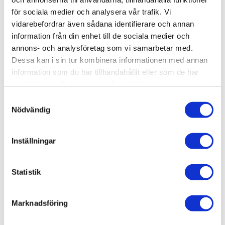
för sociala medier och analysera vår trafik. Vi
Relaterade kategorier
vidarebefordrar även sådana identifierare och annan
information från din enhet till de sociala medier och
Varumärken /
Duschbyggarna
annons- och analysföretag som vi samarbetar med.
Bad & kök
Dessa kan i sin tur kombinera informationen med annan
information som du har tillhandahållit eller som de har
Bad & kök /
Badrum
samlat in när du har använt deras tjänster.
Bad & kök / Badrum /
Dusch
Samtyckesval
Bad & kök / Badrum / Dusch /
Duschvägg
Nödvändig
Inställningar
Liknande produkter
Statistik
Duschbyggarna Duschdörr
Marknadsföring
Swing Design