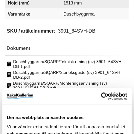
Höjd (mm)
1913 mm
Varumärke
Duschbyggarna
SKU / artikelnummer:
3901_64SVH-DB
Dokument
Duschbyggarna/SQARP/Teknisk ritning (sv) 3901_64SVH-
DB-1.pdf
Duschbyggarna/SQARP/Storleksguide (sv) 3901_64SVH-
DB-2.pdf
Duschbyggarna/SQARP/Monteringsanvisning (sv)
3901_64SVH-DB-2.pdf
Duschbyggarna/SQARP/Monteringsanvisning (sv)
3901_64SVH-DB-3.pdf
Duschbyggarna/SQARP/Skötselråd (sv) 3901_64SVH-DB-
3.pdf
Duschbyggarna/SQARP/Skötselråd (sv) 3901_64SVH-DB-
Denna webbplats använder cookies
4.pdf
Vi använder enhetsidentifierare för att anpassa innehållet
och annonserna till användarna, tillhandahålla funktioner