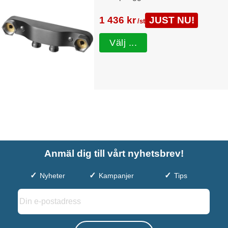
1 436 kr
JUST NU!
/st
Välj ...
Anmäl dig till vårt nyhetsbrev!
Nyheter
Kampanjer
Tips