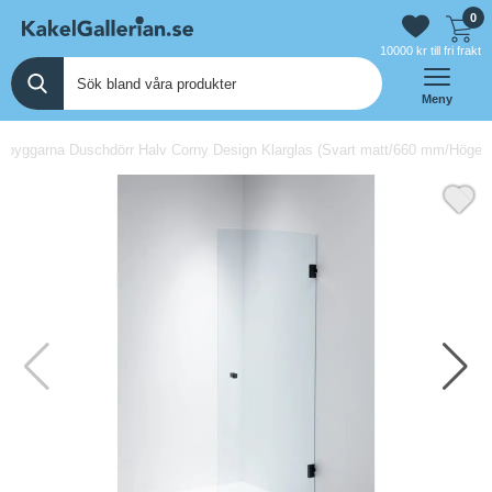
0
10000 kr till fri frakt
Meny
hbyggarna Duschdörr Halv Corny Design Klarglas (Svart matt/660 mm/Höger