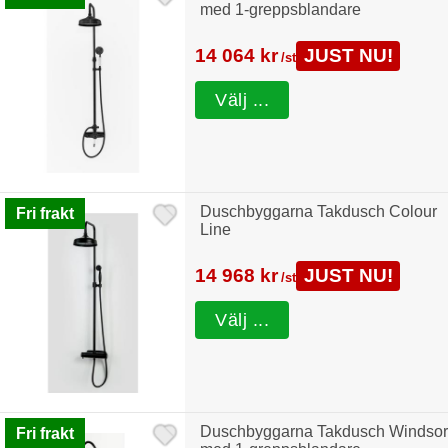
med 1-greppsblandare
14 064 kr
JUST NU!
/st
Välj ...
Duschbyggarna Takdusch Colour
Fri frakt
Line
14 968 kr
JUST NU!
/st
Välj ...
Duschbyggarna Takdusch Windsor
Fri frakt