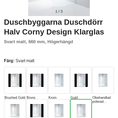
1
/
3
Duschbyggarna Duschdörr
Halv Corny Design Klarglas
Svart matt, 660 mm, Högerhängd
Färg:
Svart matt
Brushed Gold
Brons
Krom
Guld
Obehandlad
polerad
mässing