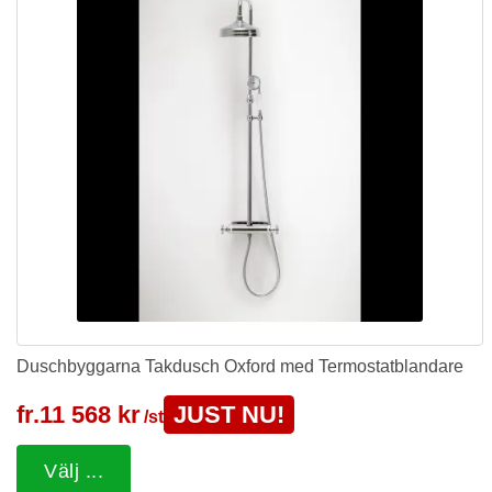
Duschbyggarna Takdusch Oxford med Termostatblandare
fr.
11 568 kr
JUST NU!
/st
Välj ...