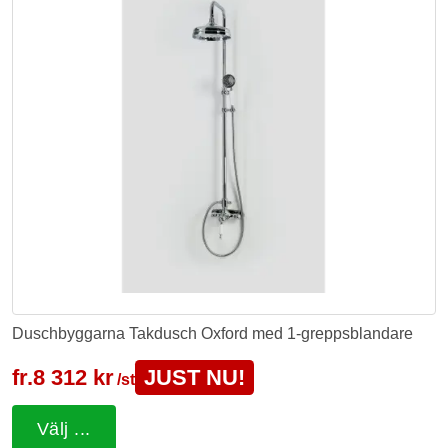
Duschbyggarna Takdusch Oxford med 1-greppsblandare
fr.
8 312 kr
JUST NU!
/st
Välj ...