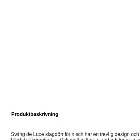
Produktbeskrivning
Swing de Luxe slagdörr för nisch har en trevlig design och 
härdat säkerhetsglas. Välj mellan flera standardstorlekar, p