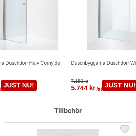
a Duschdörr Halv Corny de
Duschbyggarna Duschdörr W
7.180 kr
JUST NU!
JUST NU!
5.744 kr
t
/st
Tillbehör