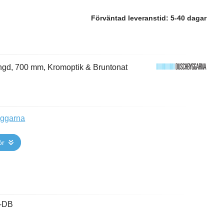
Förväntad leveranstid:
5-40 dagar
ngd, 700 mm, Kromoptik & Bruntonat
yggarna
ör
-DB