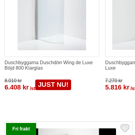
Duschbyggarna Duschdörr Wing de Luxe
Duschbyggarn
Böjd 800 Klarglas
Luxe
8.010 kr
7.270 kr
JUST NU!
6.408 kr
5.816 kr
/st
/s
Fri frakt