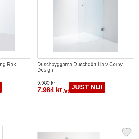
ing Rak
Duschbyggarna Duschdörr Halv Corny
Design
9.980 kr
JUST NU!
7.984 kr
/st