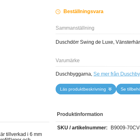
Beställningsvara
Sammanställning
Duschdörr Swing de Luxe, Vänsterhä
Varumärke
Duschbyggarna,
Se mer från Duschb
Läs produktbeskrivning
Se tillbeh
Produktinformation
SKU / artikelnummer:
B9009-70CV
är tillverkad i 6 mm
rofilfärger och