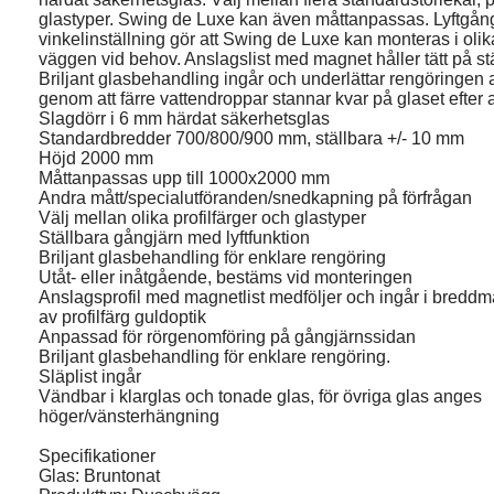
glastyper. Swing de Luxe kan även måttanpassas. Lyftgång
vinkelinställning gör att Swing de Luxe kan monteras i olik
väggen vid behov. Anslagslist med magnet håller tätt på s
Briljant glasbehandling ingår och underlättar rengöringen
genom att färre vattendroppar stannar kvar på glaset efter 
Slagdörr i 6 mm härdat säkerhetsglas
Standardbredder 700/800/900 mm, ställbara +/- 10 mm
Höjd 2000 mm
Måttanpassas upp till 1000x2000 mm
Andra mått/specialutföranden/snedkapning på förfrågan
Välj mellan olika profilfärger och glastyper
Ställbara gångjärn med lyftfunktion
Briljant glasbehandling för enklare rengöring
Utåt- eller inåtgående, bestäms vid monteringen
Anslagsprofil med magnetlist medföljer och ingår i breddmå
av profilfärg guldoptik
Anpassad för rörgenomföring på gångjärnssidan
Briljant glasbehandling för enklare rengöring.
Släplist ingår
Vändbar i klarglas och tonade glas, för övriga glas anges
höger/vänsterhängning
Specifikationer
Glas: Bruntonat