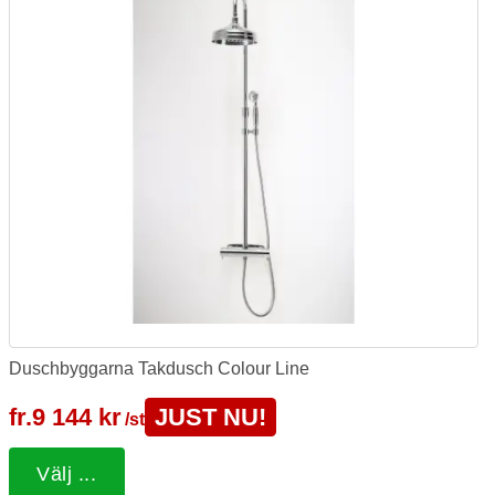
Duschbyggarna Takdusch Colour Line
fr.
9 144 kr
JUST NU!
/st
Välj ...