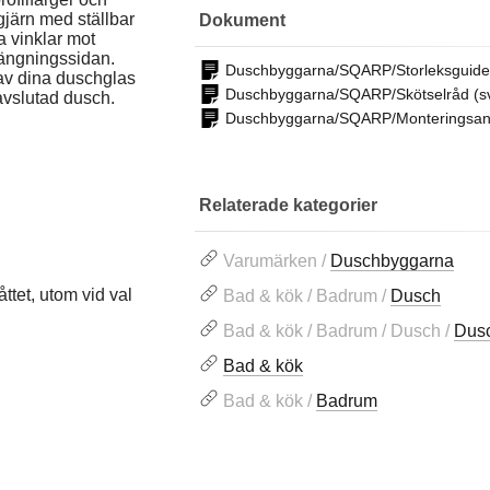
järn med ställbar
Dokument
a vinklar mot
tängningssidan.
Duschbyggarna/SQARP/Storleksguide
 av dina duschglas
Duschbyggarna/SQARP/Skötselråd (s
avslutad dusch.
Duschbyggarna/SQARP/Monteringsanv
Relaterade kategorier
Varumärken /
Duschbyggarna
ttet, utom vid val
Bad & kök / Badrum /
Dusch
Bad & kök / Badrum / Dusch /
Dusc
Bad & kök
Bad & kök /
Badrum