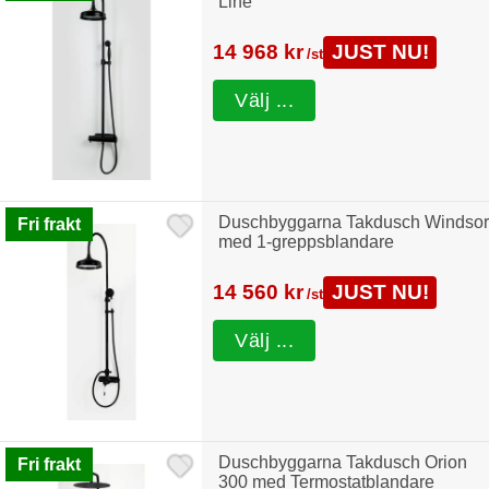
Line
14 968 kr
JUST NU!
/st
Välj ...
Duschbyggarna Takdusch Windsor
Fri frakt
med 1-greppsblandare
14 560 kr
JUST NU!
/st
Välj ...
Duschbyggarna Takdusch Orion
Fri frakt
300 med Termostatblandare