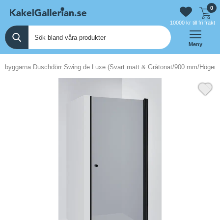
0
10000 kr till fri frakt
Meny
hbyggarna Duschdörr Swing de Luxe (Svart matt & Gråtonat/900 mm/Högerh