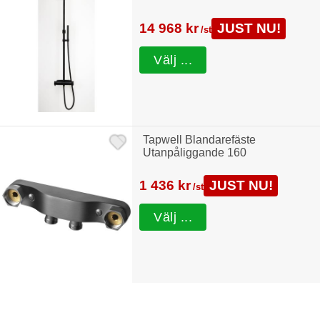
14 968 kr
JUST NU!
/st
Välj ...
Tapwell Blandarefäste
Utanpåliggande 160
1 436 kr
JUST NU!
/st
Välj ...