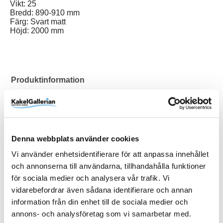
Vikt: 25
Bredd: 890-910 mm
Färg: Svart matt
Höjd: 2000 mm
Produktinformation
SKU / artikelnummer:
B9007-90SVH-DB
Dokument
Denna webbplats använder cookies
Duschbyggarna/SQARP/Storleksguide (sv) B9007-90SVH-
Vi använder enhetsidentifierare för att anpassa innehållet
DB-1.pdf
och annonserna till användarna, tillhandahålla funktioner
Duschbyggarna/SQARP/Skötselråd (sv) B9007-90SVH-DB-
för sociala medier och analysera vår trafik. Vi
2.pdf
Duschbyggarna/SQARP/Monteringsanvisning (sv) B9007-
vidarebefordrar även sådana identifierare och annan
90SVH-DB-3.pdf
information från din enhet till de sociala medier och
annons- och analysföretag som vi samarbetar med.