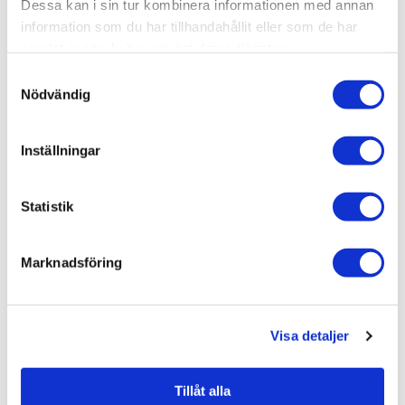
Dessa kan i sin tur kombinera informationen med annan
Relaterade kategorier
information som du har tillhandahållit eller som de har
samlat in när du har använt deras tjänster.
Varumärken /
Duschbyggarna
Samtyckesval
Nödvändig
Bad & kök / Badrum /
Dusch
Bad & kök / Badrum / Dusch /
Duschdörrar
Inställningar
Bad & kök
Bad & kök /
Badrum
Statistik
Marknadsföring
Liknande produkter
Visa detaljer
Duschbyggarna Duschdörr
Wing de Luxe Böjd 800
Klarglas
Tillåt alla
8.010 kr