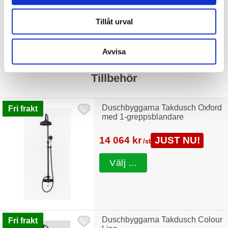
JUST NU!
6.408 kr
/st
Tillåt urval
Avvisa
Tillbehör
Duschbyggarna Takdusch Oxford
Fri frakt
med 1-greppsblandare
14 064 kr
JUST NU!
/st
Välj ...
Duschbyggarna Takdusch Colour
Fri frakt