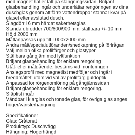
med magnet håller tätt på stängningssidan. Briljant
glasbehandling ingår och underlättar rengöringen av dina
duschglas genom att färre vattendroppar stannar kvar på
glaset efter avslutad dusch.
Slagdörr i 6 mm härdat säkerhetsglas
Standardbredder 700/800/900 mm, ställbara +/- 10 mm
Höjd 2000 mm
Måttanpassas upp till 1000x2000 mm
Andra mått/specialutföranden/snedkapning på förfrågan
Välj mellan olika profilfärger och glastyper
Ställbara gångjärn med lyftfunktion
Briljant glasbehandling för enklare rengöring
Utåt- eller inåtgående, bestäms vid monteringen
Anslagsprofil med magnetlist medföljer och ingår i
breddmåttet, utom vid val av profilfärg guldoptik
Anpassad för rörgenomföring på gångjärnssidan
Briljant glasbehandling för enklare rengöring.
Släplist ingår
Vändbar i klarglas och tonade glas, för övriga glas anges
höger/vänsterhängning
Specifikationer
Glas: Gråtonat
Produkttyp: Duschvägg
Hängning: Högerhängd